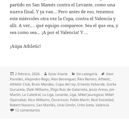
partido en San Mamés contra el Levante, como una
nueva final. Y ya van… Pero antes de eso, tenemos
este miércoles otra vez la Copa, contra el Valencia y
allí. A ver,… qué equipo comparece. Sea el que sea, y
sea como sea… ¡A por el Valencia! Y …
¡Aúpa Athletic!
Publicado
Autor
Categorías
Etiquetas
2 febrero, 2026
Itziar Iriarte
Sin categoría
Aitor
el
Paredes
,
Alejandro Rego
,
Álex Berenguer
,
Álex Remiro
,
Athletic
,
Athletic Club
,
Brais Mendes
,
Copa del rey
,
Ernesto Valverde
,
Gorka
Guruzeta
,
Iñaki Williams
,
Íñigo Ruiz de Galarreta
,
Jesús Areso
,
Jon
Martín
,
La Catedral
,
La Liga
,
Levante
,
Liga
,
Mikel Jauregizar
,
Mikel
Oyarzabal
,
Nico Williams
,
Óscarsson
,
Pablo Marín
,
Real Sociedad
,
Robert Navarro
,
San Mamés
,
Unai Simón
,
Urko Izeta
,
Valencia
en Un punto contra la Real y gracias
12 comentarios