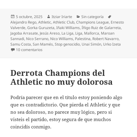
Publicado
Autor
Categorías
Etiquetas
5 octubre, 2025
Itziar Iriarte
Sin categoría
el
Alejandro Rego
,
Athletic
,
Athletic Club
,
Champions League
,
Ernesto
Valverde
,
Gorka Guruzeta
,
Iñaki Williams
,
Íñigo Ruiz de Galarreta
,
Jagoba Arrasate
,
Jesús Areso
,
La Liga
,
Liga
,
Mallorca
,
Maroan
Sannadi
,
Nico Serrano
,
Nico Williams
,
Palestina
,
Robert Navarro
,
Samu Costa
,
San Mamés
,
Stop genocidio
,
Unai Simón
,
Urko Izeta
en Sufrido triunfo del Athletic frente al Mallorca
10 comentarios
Derrota Champions del
Athletic no muy dolorosa
Podría parecer que en el título estoy poniendo algo
que es contradictorio. Que pierda el Athletic y que
no sea doloroso, no parece muy lógico, pero si
visteis el partido, estoy segura de que muchos
coincidís conmigo.