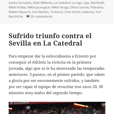
Gorka Guruzeta
,
Iñaki Williams
,
La Catedral
,
La Liga
,
Liga
,
Martinelli
,
Mikel Arteta
,
Mikel Jauregizar
,
Mikel Vesga
,
Oihan Sancet
,
Palestina
,
Robert Navarro
,
San Mamés
,
Trossard
,
Unai Simón
,
Valencia
,
Yuri
en Derrota Champions del Athletic no muy 
Berchiche
26 comentarios
Sufrido triunfo contra el
Sevilla en La Catedral
Para empezar dar la enhorabuena a Ernesto por
conseguir el Athletic la victoria en la primera
jornada, algo que se le ha atravesado las temporadas
anteriores. 3 puntos, en el primer partido, que saben
a gloria por ser enormemente sufridos, y también
por ser capaz el equipo de resucitar tras unos 20, 30
minutos muy malos del segundo tiempo.