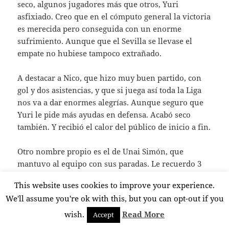
seco, algunos jugadores más que otros, Yuri
asfixiado. Creo que en el cómputo general la victoria
es merecida pero conseguida con un enorme
sufrimiento. Aunque que el Sevilla se llevase el
empate no hubiese tampoco extrañado.
A destacar a Nico, que hizo muy buen partido, con
gol y dos asistencias, y que si juega así toda la Liga
nos va a dar enormes alegrías. Aunque seguro que
Yuri le pide más ayudas en defensa. Acabó seco
también. Y recibió el calor del público de inicio a fin.
Otro nombre propio es el de Unai Simón, que
mantuvo al equipo con sus paradas. Le recuerdo 3
muy buenas, además de su seguridad por alto en
This website uses cookies to improve your experience.
varios balones.
We'll assume you're ok with this, but you can opt-out if you
Maroan también estará contento porque se le pedían
wish.
Read More
Accept
goles y en el primer partido de Liga ya tiene uno.