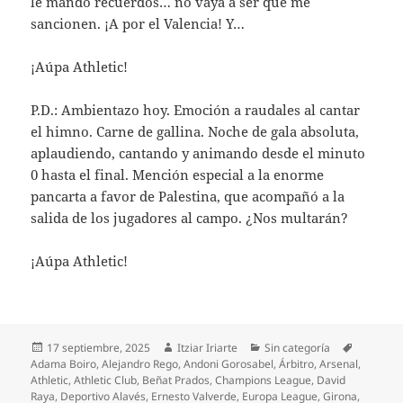
le mando recuerdos… no vaya a ser que me
sancionen. ¡A por el Valencia! Y…
¡Aúpa Athletic!
P.D.: Ambientazo hoy. Emoción a raudales al cantar
el himno. Carne de gallina. Noche de gala absoluta,
aplaudiendo, cantando y animando desde el minuto
0 hasta el final. Mención especial a la enorme
pancarta a favor de Palestina, que acompañó a la
salida de los jugadores al campo. ¿Nos multarán?
¡Aúpa Athletic!
Publicado
Autor
Categorías
Etiqueta
17 septiembre, 2025
Itziar Iriarte
Sin categoría
el
Adama Boiro
,
Alejandro Rego
,
Andoni Gorosabel
,
Árbitro
,
Arsenal
,
Athletic
,
Athletic Club
,
Beñat Prados
,
Champions League
,
David
Raya
,
Deportivo Alavés
,
Ernesto Valverde
,
Europa League
,
Girona
,