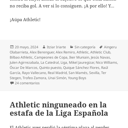
no reciba gol. A ver si lo consiguen. ¡A por ello! Y…
¡Aúpa Athletic!
Publicado
Autor
Categorías
Etiquetas
20 mayo, 2024
Itziar Iriarte
Sin categoría
Aingeru
el
Olabarrieta
,
Alex Berenguer
,
Alex Remiro
,
Athletic
,
Athletic Club
,
Bilbao Athletic
,
Campeones de Copa
,
Iker Muniain
,
Jesús Navas
,
Julen Agirrezabala
,
La Catedral
,
Liga
,
Mikel Jauregizar
,
Nico Williams
,
Óscar De Marcos
,
Quinto puesto
,
Quique Sánchez Flores
,
Raúl
García
,
Rayo Vallecano
,
Real Madrid
,
San Mamés
,
Sevilla
,
Ter
Stegen
,
Trofeo Zamora
,
Unai Simón
,
Young Boys
en Triunfo perfecto del Athletic contra el Sevilla
24 comentarios
Athletic ninguneado en la
estafa de la Liga Española
El Athletic ayer perdió la séptima plaza al perder