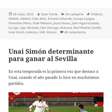
Publicado
Autor
Categorías
Etiquetas
26 mayo, 2023
Itziar Iriarte
Sin categoría
Árbitros
,
el
Athletic
,
Athletic Club
,
Betis
,
Ernesto Valverde
,
Europa League
,
Florentino Pérez
,
Iñaki Williams
,
Jesús Navas
,
Julen Aguirrezabala
,
La Liga
,
Liga
,
Miranda
,
Oier Zárraga
,
Osasuna
,
Real Madrid
,
Sevilla
,
en Athletic ningun
Unai Simón
,
Valencia
,
VAR
,
Vinicius
48 comentarios
Unai Simón determinante
para ganar al Sevilla
En esta temporada es la primera vez que destaco a
Unai, cuando el año pasado lo hice en muchísimos
partidos.