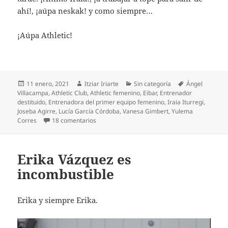
ahí!, ¡aúpa neskak! y como siempre…
¡Aúpa Athletic!
Publicado
Autor
Categorías
Etiquetas
11 enero, 2021
Itziar Iriarte
Sin categoría
Ángel
el
Villacampa
,
Athletic Club
,
Athletic femenino
,
Eibar
,
Entrenador
destituido
,
Entrenadora del primer equipo femenino
,
Iraia Iturregi
,
Joseba Agirre
,
Lucía García Córdoba
,
Vanesa Gimbert
,
Yulema
en Ongi etorri, Iraia, al primer equipo femenino
Corres
18 comentarios
Erika Vázquez es
incombustible
Erika y siempre Erika.