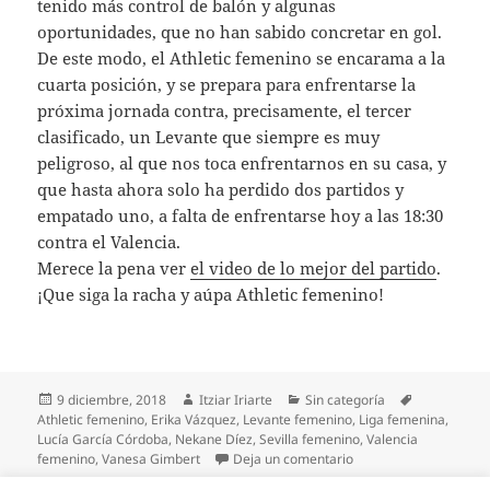
tenido más control de balón y algunas
oportunidades, que no han sabido concretar en gol.
De este modo, el Athletic femenino se encarama a la
cuarta posición, y se prepara para enfrentarse la
próxima jornada contra, precisamente, el tercer
clasificado, un Levante que siempre es muy
peligroso, al que nos toca enfrentarnos en su casa, y
que hasta ahora solo ha perdido dos partidos y
empatado uno, a falta de enfrentarse hoy a las 18:30
contra el Valencia.
Merece la pena ver
el video de lo mejor del partido
.
¡Que siga la racha y aúpa Athletic femenino!
Publicado
Autor
Categorías
Etiquetas
9 diciembre, 2018
Itziar Iriarte
Sin categoría
el
Athletic femenino
,
Erika Vázquez
,
Levante femenino
,
Liga femenina
,
Lucía García Córdoba
,
Nekane Díez
,
Sevilla femenino
,
Valencia
en Sexta victoria cons
femenino
,
Vanesa Gimbert
Deja un comentario