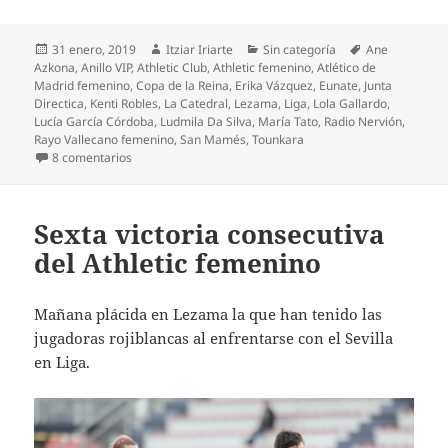
Publicado
Autor
Categorías
Etiquetas
31 enero, 2019
Itziar Iriarte
Sin categoría
Ane
el
Azkona
,
Anillo VIP
,
Athletic Club
,
Athletic femenino
,
Atlético de
Madrid femenino
,
Copa de la Reina
,
Erika Vázquez
,
Eunate
,
Junta
Directica
,
Kenti Robles
,
La Catedral
,
Lezama
,
Liga
,
Lola Gallardo
,
Lucía García Córdoba
,
Ludmila Da Silva
,
María Tato
,
Radio Nervión
,
Rayo Vallecano femenino
,
San Mamés
,
Tounkara
en ¡Las leonas récord, pero derrota!
8 comentarios
Sexta victoria consecutiva
del Athletic femenino
Mañana plácida en Lezama la que han tenido las
jugadoras rojiblancas al enfrentarse con el Sevilla
en Liga.