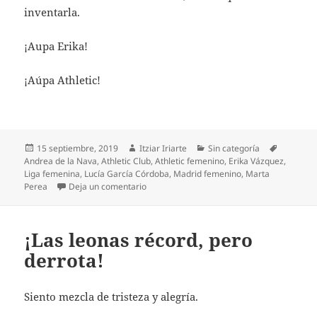
inventarla.
¡Aupa Erika!
¡Aúpa Athletic!
Publicado
Autor
Categorías
Etiqueta
15 septiembre, 2019
Itziar Iriarte
Sin categoría
el
Andrea de la Nava
,
Athletic Club
,
Athletic femenino
,
Erika Vázquez
,
Liga femenina
,
Lucía García Córdoba
,
Madrid femenino
,
Marta
en Erika Vázquez es incombustible
Perea
Deja un comentario
¡Las leonas récord, pero
derrota!
Siento mezcla de tristeza y alegría.