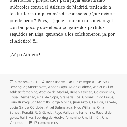
miércoles contra el Atlético de Madrid, teniendo a
los titulares un poco más descansados. ¿Que más se
puede pedir? Pues,… Jejeje… que no nos metan gol
con tan poco y que el equipo gane dos partidos
seguidos en Liga, ganando a los colchoneros. ¡A por
el Atlético! Y…
¡Aúpa Athletic!
Publicado
Autor
Categorías
Etiquetas
8 marzo, 2021
Itziar Iriarte
Sin categoría
Alex
el
Berenguer
,
Amorebieta
,
Ander Capa
,
Asier Villalibre
,
Athletic Club
,
Athletic femenino
,
Atlético de Madrid
,
Bilbao Athletic
,
Colchoneros
,
Copa
,
Descenso
,
Final de Copa
,
Granada
,
Ibai Gómez
,
Iñigo Lekue
,
Iraia Iturregi
,
Jon Morcillo
,
Jorge Molina
,
Juan Artola
,
La Liga
,
Laredo
,
Lucía García Córdoba
,
Mikel Balenziaga
,
Nico Williams
,
Oihan
Sancet
,
Penalti
,
Raúl García
,
Rayo Vallecano femenino
,
Record de
goles
,
Rui Silva
,
Sporting de Huelva femenino
,
Unai Simón
,
Unai
en Pleno de triunfos rojiblancos
Vencedor
17 comentarios