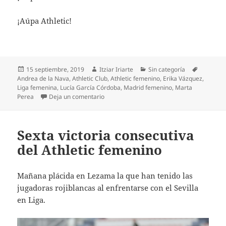
¡Aúpa Athletic!
Publicado
Autor
Categorías
Etiqueta
15 septiembre, 2019
Itziar Iriarte
Sin categoría
el
Andrea de la Nava
,
Athletic Club
,
Athletic femenino
,
Erika Vázquez
,
Liga femenina
,
Lucía García Córdoba
,
Madrid femenino
,
Marta
en Erika Vázquez es incombustible
Perea
Deja un comentario
Sexta victoria consecutiva
del Athletic femenino
Mañana plácida en Lezama la que han tenido las
jugadoras rojiblancas al enfrentarse con el Sevilla
en Liga.