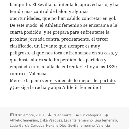
banquillo. El Sevilla ha intentado aprovecharlo, y ha
tenido más control de balón y algunas
oportunidades, que no han sabido concretar en gol.
De este modo, el Athletic femenino se encarama a la
cuarta posición, y se prepara para enfrentarse la
próxima jornada contra, precisamente, el tercer
clasificado, un Levante que siempre es muy
peligroso, al que nos toca enfrentarnos en su casa, y
que hasta ahora solo ha perdido dos partidos y
empatado uno, a falta de enfrentarse hoy a las 18:30
contra el Valencia.
Merece la pena ver
el video de lo mejor del partido
.
¡Que siga la racha y aúpa Athletic femenino!
Publicado
Autor
Categorías
Etiquetas
9 diciembre, 2018
Itziar Iriarte
Sin categoría
el
Athletic femenino
,
Erika Vázquez
,
Levante femenino
,
Liga femenina
,
Lucía García Córdoba
,
Nekane Díez
,
Sevilla femenino
,
Valencia