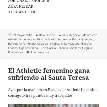
ZORIONAK, LEHOIAK!!!
AÚPA NESKAK!
AÚPA ATHLETIC!
Publicado
Autor
Categorías
Etiquetas
29 mayo, 2018
Itziar Iriarte
Sin categoría
Athletic
,
el
Athletic femenino
,
Atlético de Madrid femenino
,
Barça femenino
,
Barcelona Femenino
,
Copa de la Reina
,
Erika Vázquez
,
Filosofía
,
Leonas
,
Liga femenina
,
Lucía García Córdoba
,
Mertens
,
Orgullo
,
en ¡Orgullosa de las leonas del Athletic!
Rojiblancas
4 comentarios
El Athletic femenino gana
sufriendo al Santa Teresa
Ayer por la mañana en Badajoz el Athletic femenino
consiguió tres puntos muy trabajados.