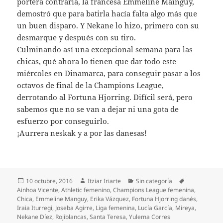
portera contraria, la francesa Emmeline Mainguy,
demostró que para batirla hacía falta algo más que
un buen disparo. Y Nekane lo hizo, primero con su
desmarque y después con su tiro.
Culminando así una excepcional semana para las
chicas, qué ahora lo tienen que dar todo este
miércoles en Dinamarca, para conseguir pasar a los
octavos de final de la Champions League,
derrotando al Fortuna Hjorring. Difícil será, pero
sabemos que no se van a dejar ni una gota de
esfuerzo por conseguirlo.
¡Aurrera neskak y a por las danesas!
Publicado
Autor
Categorías
Etiquetas
10 octubre, 2016
Itziar Iriarte
Sin categoría
el
Ainhoa Vicente
,
Athletic femenino
,
Champions League femenina
,
Chica
,
Emmeline Manguy
,
Erika Vázquez
,
Fortuna Hjorring danés
,
Iraia Iturregi
,
Joseba Agirre
,
Liga femenina
,
Lucía García
,
Mireya
,
Nekane Díez
,
Rojiblancas
,
Santa Teresa
,
Yulema Corres