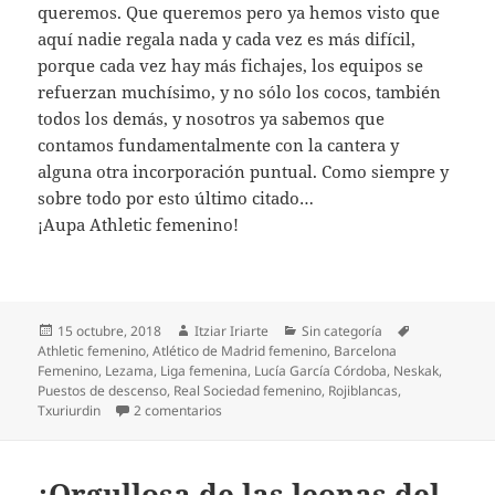
queremos. Que queremos pero ya hemos visto que
aquí nadie regala nada y cada vez es más difícil,
porque cada vez hay más fichajes, los equipos se
refuerzan muchísimo, y no sólo los cocos, también
todos los demás, y nosotros ya sabemos que
contamos fundamentalmente con la cantera y
alguna otra incorporación puntual. Como siempre y
sobre todo por esto último citado…
¡Aupa Athletic femenino!
Publicado
Autor
Categorías
Etiquetas
15 octubre, 2018
Itziar Iriarte
Sin categoría
el
Athletic femenino
,
Atlético de Madrid femenino
,
Barcelona
Femenino
,
Lezama
,
Liga femenina
,
Lucía García Córdoba
,
Neskak
,
Puestos de descenso
,
Real Sociedad femenino
,
Rojiblancas
,
en Importantísimo triunfo del Athletic femen
Txuriurdin
2 comentarios
¡Orgullosa de las leonas del