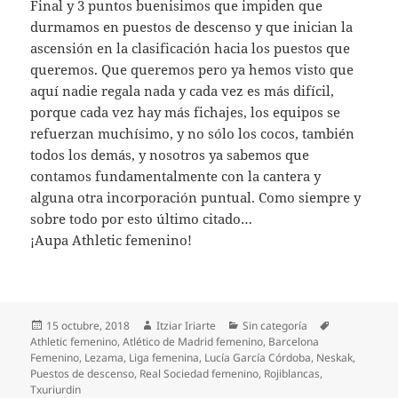
Final y 3 puntos buenisimos que impiden que
durmamos en puestos de descenso y que inician la
ascensión en la clasificación hacia los puestos que
queremos. Que queremos pero ya hemos visto que
aquí nadie regala nada y cada vez es más difícil,
porque cada vez hay más fichajes, los equipos se
refuerzan muchísimo, y no sólo los cocos, también
todos los demás, y nosotros ya sabemos que
contamos fundamentalmente con la cantera y
alguna otra incorporación puntual. Como siempre y
sobre todo por esto último citado…
¡Aupa Athletic femenino!
Publicado
Autor
Categorías
Etiquetas
15 octubre, 2018
Itziar Iriarte
Sin categoría
el
Athletic femenino
,
Atlético de Madrid femenino
,
Barcelona
Femenino
,
Lezama
,
Liga femenina
,
Lucía García Córdoba
,
Neskak
,
Puestos de descenso
,
Real Sociedad femenino
,
Rojiblancas
,
Txuriurdin