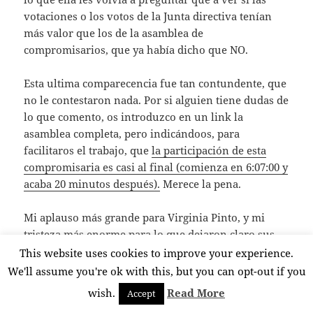
votaciones o los votos de la Junta directiva tenían
más valor que los de la asamblea de
compromisarios, que ya había dicho que NO.
Esta ultima comparecencia fue tan contundente, que
no le contestaron nada. Por si alguien tiene dudas de
lo que comento, os introduzco en un link la
asamblea completa, pero indicándoos, para
facilitaros el trabajo, que
la participación de esta
compromisaria es casi al final (comienza en 6:07:00 y
acaba 20 minutos después).
Merece la pena.
Mi aplauso más grande para Virginia Pinto, y mi
tristeza más enorme para lo que dejaron claro sus
palabras sobre la actuación de esta junta y del
This website uses cookies to improve your experience.
presidente, empeñados en decir unas cosas y hacer
We'll assume you're ok with this, but you can opt-out if you
las contrarias, en esto y en otro montón de
wish.
Read More
Accept
cuestiones que han tratado durante su mandato. Y