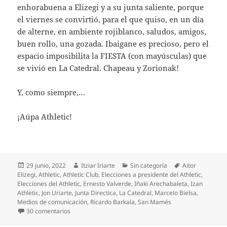
enhorabuena a Elizegi y a su junta saliente, porque
el viernes se convirtió, para el que quiso, en un día
de alterne, en ambiente rojiblanco, saludos, amigos,
buen rollo, una gozada. Ibaigane es precioso, pero el
espacio imposibilita la FIESTA (con mayúsculas) que
se vivió en La Catedral. Chapeau y Zorionak!
Y, como siempre,…
¡Aúpa Athletic!
Publicado
Autor
Categorías
Etiquetas
29 junio, 2022
Itziar Iriarte
Sin categoría
Aitor
el
Elizegi
,
Athletic
,
Athletic Club
,
Elecciones a presidente del Athletic
,
Elecciones del Athletic
,
Ernesto Valverde
,
Iñaki Arechabaleta
,
Izan
Athletic
,
Jon Uriarte
,
Junta Directica
,
La Catedral
,
Marcelo Bielsa
,
Medios de comunicación
,
Ricardo Barkala
,
San Mamés
en Evaluación final de las elecciones del Athletic
30 comentarios