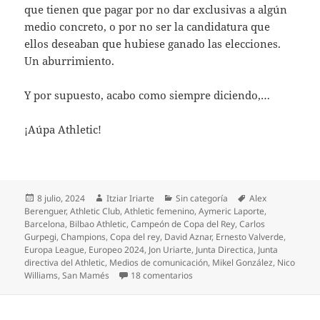
que tienen que pagar por no dar exclusivas a algún
medio concreto, o por no ser la candidatura que
ellos deseaban que hubiese ganado las elecciones.
Un aburrimiento.
Y por supuesto, acabo como siempre diciendo,…
¡Aúpa Athletic!
Publicado
Autor
Categorías
Etiquetas
8 julio, 2024
Itziar Iriarte
Sin categoría
Alex
el
Berenguer
,
Athletic Club
,
Athletic femenino
,
Aymeric Laporte
,
Barcelona
,
Bilbao Athletic
,
Campeón de Copa del Rey
,
Carlos
Gurpegi
,
Champions
,
Copa del rey
,
David Aznar
,
Ernesto Valverde
,
Europa League
,
Europeo 2024
,
Jon Uriarte
,
Junta Directica
,
Junta
directiva del Athletic
,
Medios de comunicación
,
Mikel González
,
Nico
en Balance y gran gestión del At
Williams
,
San Mamés
18 comentarios