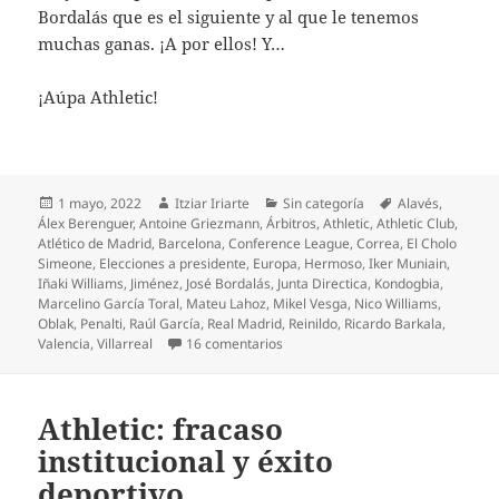
Bordalás que es el siguiente y al que le tenemos
muchas ganas. ¡A por ellos! Y…
¡Aúpa Athletic!
Publicado
Autor
Categorías
Etiquetas
1 mayo, 2022
Itziar Iriarte
Sin categoría
Alavés
,
el
Álex Berenguer
,
Antoine Griezmann
,
Árbitros
,
Athletic
,
Athletic Club
,
Atlético de Madrid
,
Barcelona
,
Conference League
,
Correa
,
El Cholo
Simeone
,
Elecciones a presidente
,
Europa
,
Hermoso
,
Iker Muniain
,
Iñaki Williams
,
Jiménez
,
José Bordalás
,
Junta Directica
,
Kondogbia
,
Marcelino García Toral
,
Mateu Lahoz
,
Mikel Vesga
,
Nico Williams
,
Oblak
,
Penalti
,
Raúl García
,
Real Madrid
,
Reinildo
,
Ricardo Barkala
,
en El Athletic anula al Atlético, c
Valencia
,
Villarreal
16 comentarios
Athletic: fracaso
institucional y éxito
deportivo