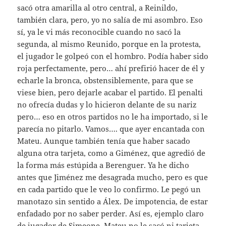
sacó otra amarilla al otro central, a Reinildo,
también clara, pero, yo no salía de mi asombro. Eso
sí, ya le vi más reconocible cuando no sacó la
segunda, al mismo Reunido, porque en la protesta,
el jugador le golpeó con el hombro. Podía haber sido
roja perfectamente, pero… ahí prefirió hacer de él y
echarle la bronca, obstensiblemente, para que se
viese bien, pero dejarle acabar el partido. El penalti
no ofrecía dudas y lo hicieron delante de su nariz
pero… eso en otros partidos no le ha importado, si le
parecía no pitarlo. Vamos…. que ayer encantada con
Mateu. Aunque también tenía que haber sacado
alguna otra tarjeta, como a Giménez, que agredió de
la forma más estúpida a Berenguer. Ya he dicho
antes que Jiménez me desagrada mucho, pero es que
en cada partido que le veo lo confirmo. Le pegó un
manotazo sin sentido a Álex. De impotencia, de estar
enfadado por no saber perder. Así es, ejemplo claro
de jugador de Simeone. Mateu no le sacó ni tarjeta.