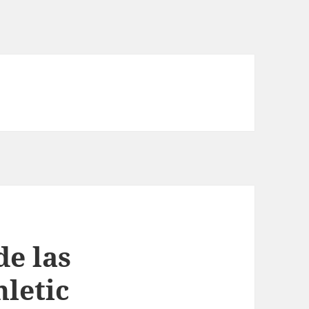
de las
hletic