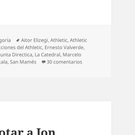
ías
Etiquetas
goría
Aitor Elizegi
,
Athletic
,
Athletic
cciones del Athletic
,
Ernesto Valverde
,
Junta Directica
,
La Catedral
,
Marcelo
en Evaluación final de l
kala
,
San Mamés
30 comentarios
otar a Jon