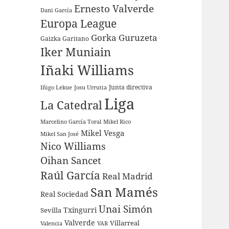
Ernesto Valverde
Dani García
Europa League
Gorka Guruzeta
Gaizka Garitano
Iker Muniain
Iñaki Williams
Junta directiva
Iñigo Lekue
Josu Urrutia
Liga
La Catedral
Marcelino García Toral
Mikel Rico
Mikel Vesga
Mikel San José
Nico Williams
Oihan Sancet
Raúl García
Real Madrid
San Mamés
Real Sociedad
Unai Simón
Sevilla
Txingurri
Valverde
Villarreal
Valencia
VAR