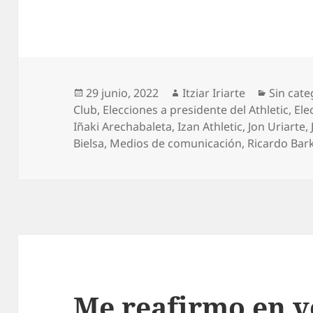
Publicado
Autor
Categor
29 junio, 2022
Itziar Iriarte
Sin cate
el
Club
,
Elecciones a presidente del Athletic
,
Ele
Iñaki Arechabaleta
,
Izan Athletic
,
Jon Uriarte
,
Bielsa
,
Medios de comunicación
,
Ricardo Bar
Me reafirmo en v