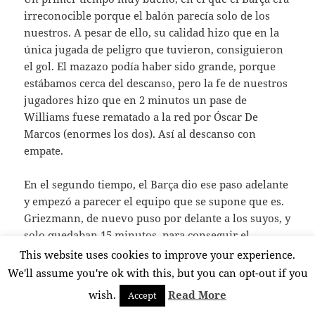
irreconocible porque el balón parecía solo de los
nuestros. A pesar de ello, su calidad hizo que en la
única jugada de peligro que tuvieron, consiguieron
el gol. El mazazo podía haber sido grande, porque
estábamos cerca del descanso, pero la fe de nuestros
jugadores hizo que en 2 minutos un pase de
Williams fuese rematado a la red por Óscar De
Marcos (enormes los dos). Así al descanso con
empate.
En el segundo tiempo, el Barça dio ese paso adelante
y empezó a parecer el equipo que se supone que es.
Griezmann, de nuevo puso por delante a los suyos, y
solo quedaban 15 minutos, para conseguir el
empate. Parecía que no era posible… parecía todo
This website uses cookies to improve your experience.
perdido… Pero… Muni, que también hizo partidazo,
We'll assume you're ok with this, but you can opt-out if you
le puso el balón en saque de falta lateral, a Asier, y
wish.
Read More
Accept
¡Asier, de mi vida!, que consiguió empatar el