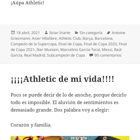
¡Aúpa Athletic!
Publicado
Autor
Categorías
Etiquetas
18 abril, 2021
Itziar Iriarte
Sin categoría
Antoine
el
Griezmann
,
Asier Villalibre
,
Athletic Club
,
Barça
,
Barcelona
,
Campeón de la Supercopa
,
Final de Copa
,
Final de Copa 2020
,
Final
de Copa 2021
,
Iker Muniain
,
Marcelino García Toral
,
Messi
,
Raúl
en Impotenc
García
,
Real Madrid
,
Subcampeón de Copa
90 comentarios
¡¡¡¡Athletic de mi vida!!!!
Poco se puede decir de lo de anoche, porque decirlo
todo es imposible. El aluvión de sentimientos es
demasiado grande. Dos palabra voy a elegir:
Corazón y familia.