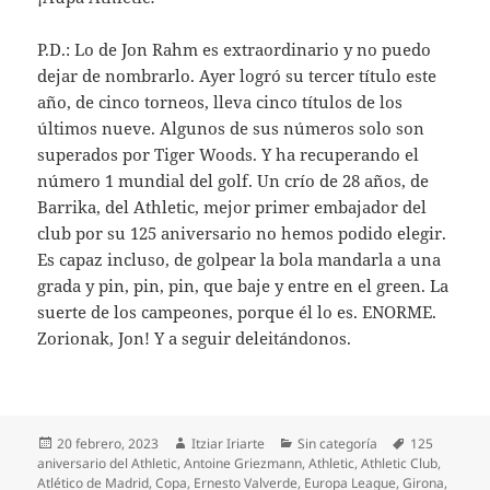
P.D.: Lo de Jon Rahm es extraordinario y no puedo
dejar de nombrarlo. Ayer logró su tercer título este
año, de cinco torneos, lleva cinco títulos de los
últimos nueve. Algunos de sus números solo son
superados por Tiger Woods. Y ha recuperando el
número 1 mundial del golf. Un crío de 28 años, de
Barrika, del Athletic, mejor primer embajador del
club por su 125 aniversario no hemos podido elegir.
Es capaz incluso, de golpear la bola mandarla a una
grada y pin, pin, pin, que baje y entre en el green. La
suerte de los campeones, porque él lo es. ENORME.
Zorionak, Jon! Y a seguir deleitándonos.
Publicado
Autor
Categorías
Etiquetas
20 febrero, 2023
Itziar Iriarte
Sin categoría
125
el
aniversario del Athletic
,
Antoine Griezmann
,
Athletic
,
Athletic Club
,
Atlético de Madrid
,
Copa
,
Ernesto Valverde
,
Europa League
,
Girona
,