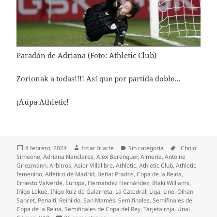
Paradón de Adriana (Foto: Athletic Club)
Zorionak a todas!!!! Así que por partida doble…
¡Aúpa Athletic!
Publicado
Autor
Categorías
Etiquetas
8 febrero, 2024
Itziar Iriarte
Sin categoría
"Cholo"
el
Simeone
,
Adriana Nanclares
,
Alex Berenguer
,
Almería
,
Antoine
Griezmann
,
Arbitros
,
Asier Villalibre
,
Athletic
,
Athletic Club
,
Athletic
femenino
,
Atlético de Madrid
,
Beñat Prados
,
Copa de la Reina
,
Ernesto Valverde
,
Europa
,
Hernandez Hernández
,
Iñaki Williams
,
Iñigo Lekue
,
Iñigo Ruiz de Galarreta
,
La Catedral
,
Liga
,
Lino
,
Oihan
Sancet
,
Penalti
,
Reinildo
,
San Mamés
,
Semifinales
,
Semifinales de
Copa de la Reina
,
Semifinales de Copa del Rey
,
Tarjeta roja
,
Unai