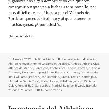
jugadores nos sigan demostrando que quieren
conseguirlo y que van a luchar a tope por ello, por
muy difícil que sea. Ahora a por el Valencia de
Bordalás que es el siguiente y al que le tenemos
muchas ganas. ¡A por ellos! Y…
¡Aúpa Athletic!
Publicado
Autor
Categorías
Etiquetas
1 mayo, 2022
Itziar Iriarte
Sin categoría
Alavés
,
el
Álex Berenguer
,
Antoine Griezmann
,
Árbitros
,
Athletic
,
Athletic Club
,
Atlético de Madrid
,
Barcelona
,
Conference League
,
Correa
,
El Cholo
Simeone
,
Elecciones a presidente
,
Europa
,
Hermoso
,
Iker Muniain
,
Iñaki Williams
,
Jiménez
,
José Bordalás
,
Junta Directica
,
Kondogbia
,
Marcelino García Toral
,
Mateu Lahoz
,
Mikel Vesga
,
Nico Williams
,
Oblak
,
Penalti
,
Raúl García
,
Real Madrid
,
Reinildo
,
Ricardo Barkala
,
en El Athletic anula al Atlético, c
Valencia
,
Villarreal
16 comentarios
Impotencia del Athletic en