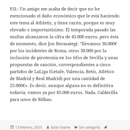
P.D.: Un amigo me acaba de decir que no he
mencionado el daño económico que le está haciendo
este tema al Athletic, y tiene razón, porque es muy
elevado e importantísimo. El temporada pasado las
multas alcanzaron la cifra de 45.000 euros, pero ésta
de momento, dice Jon Berasategi: “llevamos 30.000€
por los incidentes de Roma, otros 30.000 por la
inclusión de pirotecnia en los tifos de Sevilla y unas
propuestas de sanción, correspondientes a cinco
partidos de LaLiga (Getafe, Valencia, Betis, Atlético
de Madrid y Real Madrid) por una cantidad de
25.000€». Es decir, aunque alguna no es definitiva
todavía, vamos ya por 85.000 euros. Nada. Calderilla
para unos de Bilbao.
Publicado
Autor
Categorías
Etiquetas
13 febrero, 2025
Itziar Iriarte
Sin categoría