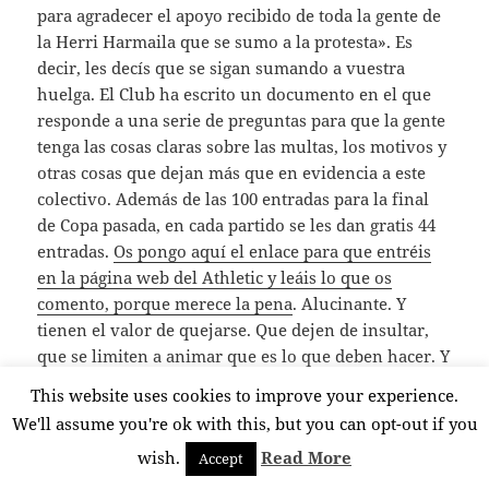
para agradecer el apoyo recibido de toda la gente de
la Herri Harmaila que se sumo a la protesta». Es
decir, les decís que se sigan sumando a vuestra
huelga. El Club ha escrito un documento en el que
responde a una serie de preguntas para que la gente
tenga las cosas claras sobre las multas, los motivos y
otras cosas que dejan más que en evidencia a este
colectivo. Además de las 100 entradas para la final
de Copa pasada, en cada partido se les dan gratis 44
entradas.
Os pongo aquí el enlace para que entréis
en la página web del Athletic y leáis lo que os
comento, porque merece la pena
. Alucinante. Y
tienen el valor de quejarse. Que dejen de insultar,
que se limiten a animar que es lo que deben hacer. Y
si insultan que paguen ellos las multas. Y, por
This website uses cookies to improve your experience.
supuesto, que se les quite el descuento por estar ahí,
We'll assume you're ok with this, but you can opt-out if you
ya que lo único que hacen es costarle dinero al Club.
wish.
Read More
Accept
Ya me gustaría saber cuántos son. El Athletic sabe
quiénes son. Pido al Presidente y a su Junta