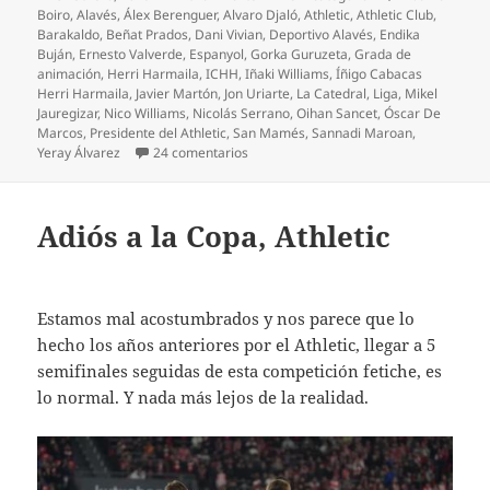
el
Boiro
,
Alavés
,
Álex Berenguer
,
Alvaro Djaló
,
Athletic
,
Athletic Club
,
Barakaldo
,
Beñat Prados
,
Dani Vivian
,
Deportivo Alavés
,
Endika
Buján
,
Ernesto Valverde
,
Espanyol
,
Gorka Guruzeta
,
Grada de
animación
,
Herri Harmaila
,
ICHH
,
Iñaki Williams
,
Íñigo Cabacas
Herri Harmaila
,
Javier Martón
,
Jon Uriarte
,
La Catedral
,
Liga
,
Mikel
Jauregizar
,
Nico Williams
,
Nicolás Serrano
,
Oihan Sancet
,
Óscar De
Marcos
,
Presidente del Athletic
,
San Mamés
,
Sannadi Maroan
,
en ¡Maroan y Buján, muy ilusionantes!
Yeray Álvarez
24 comentarios
Adiós a la Copa, Athletic
Estamos mal acostumbrados y nos parece que lo
hecho los años anteriores por el Athletic, llegar a 5
semifinales seguidas de esta competición fetiche, es
lo normal. Y nada más lejos de la realidad.