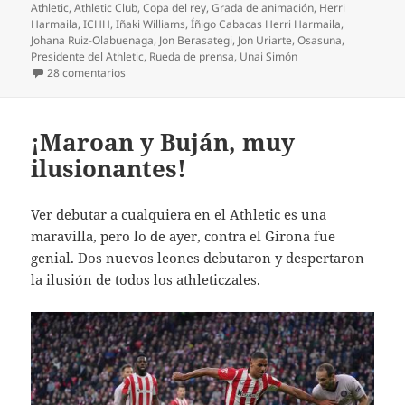
el
Athletic
,
Athletic Club
,
Copa del rey
,
Grada de animación
,
Herri
Harmaila
,
ICHH
,
Iñaki Williams
,
Íñigo Cabacas Herri Harmaila
,
Johana Ruiz-Olabuenaga
,
Jon Berasategi
,
Jon Uriarte
,
Osasuna
,
Presidente del Athletic
,
Rueda de prensa
,
Unai Simón
en El respeto, como la filosofía, en el Athletic, no se toc
28 comentarios
¡Maroan y Buján, muy
ilusionantes!
Ver debutar a cualquiera en el Athletic es una
maravilla, pero lo de ayer, contra el Girona fue
genial. Dos nuevos leones debutaron y despertaron
la ilusión de todos los athleticzales.