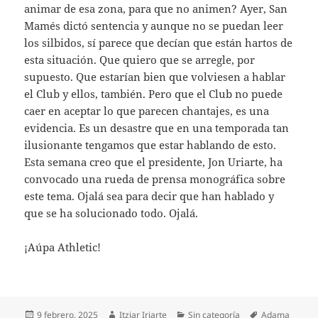
animar de esa zona, para que no animen? Ayer, San
Mamés dictó sentencia y aunque no se puedan leer
los silbidos, sí parece que decían que están hartos de
esta situación. Que quiero que se arregle, por
supuesto. Que estarían bien que volviesen a hablar
el Club y ellos, también. Pero que el Club no puede
caer en aceptar lo que parecen chantajes, es una
evidencia. Es un desastre que en una temporada tan
ilusionante tengamos que estar hablando de esto.
Esta semana creo que el presidente, Jon Uriarte, ha
convocado una rueda de prensa monográfica sobre
este tema. Ojalá sea para decir que han hablado y
que se ha solucionado todo. Ojalá.
¡Aúpa Athletic!
Publicado
Autor
Categorías
Etiquetas
9 febrero, 2025
Itziar Iriarte
Sin categoría
Adama