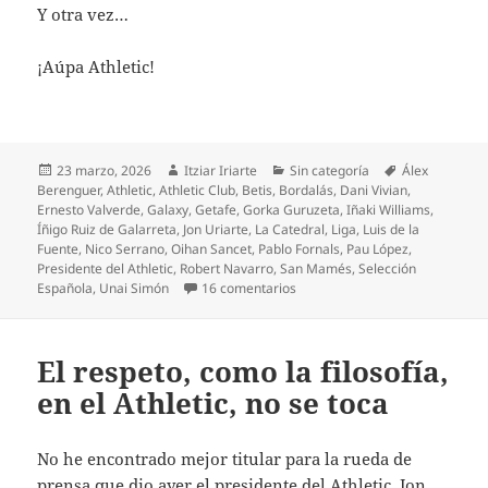
Y otra vez…
¡Aúpa Athletic!
Publicado
Autor
Categorías
Etiquetas
23 marzo, 2026
Itziar Iriarte
Sin categoría
Álex
el
Berenguer
,
Athletic
,
Athletic Club
,
Betis
,
Bordalás
,
Dani Vivian
,
Ernesto Valverde
,
Galaxy
,
Getafe
,
Gorka Guruzeta
,
Iñaki Williams
,
Íñigo Ruiz de Galarreta
,
Jon Uriarte
,
La Catedral
,
Liga
,
Luis de la
Fuente
,
Nico Serrano
,
Oihan Sancet
,
Pablo Fornals
,
Pau López
,
Presidente del Athletic
,
Robert Navarro
,
San Mamés
,
Selección
en Triunfo sufrido ante el Betis
Española
,
Unai Simón
16 comentarios
El respeto, como la filosofía,
en el Athletic, no se toca
No he encontrado mejor titular para la rueda de
prensa que dio ayer el presidente del Athletic, Jon