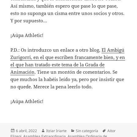
Así mismo, también espero que pase lo que pase,
esto no suponga un cisma entre unos socios y otros.
Y por supuesto…
¡Aúpa Athletic!
P.D.: Os introduzco un enlace a otro blog,
El Ambigú
Zurigorri, en el que escriben francamente bien, y en
el que han tratado este tema de la Grada de
Animación
. Tiene un montón de comentarios. Se
que muchos la habéis leído ya, pero por insistir que
no quede. Merece la pena leerlo todo.
¡Aúpa Athletic!
Publicado
Autor
Categorías
Etiquetas
6 abril, 2022
Itziar Iriarte
Sin categoría
Aitor
el
Elizegi
,
Asamblea Extraordinaria
,
Asamblea Ordinaria de