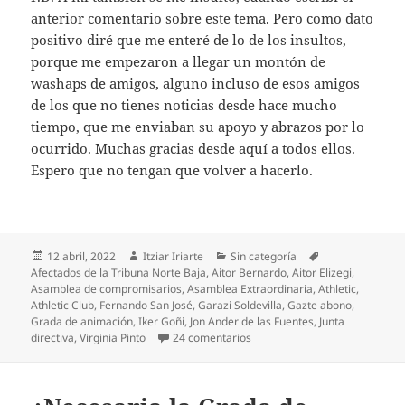
anterior comentario sobre este tema. Pero como dato
positivo diré que me enteré de lo de los insultos,
porque me empezaron a llegar un montón de
washaps de amigos, alguno incluso de esos amigos
de los que no tienes noticias desde hace mucho
tiempo, que me enviaban su apoyo y abrazos por lo
ocurrido. Muchas gracias desde aquí a todos ellos.
Espero que no tengan que volver a hacerlo.
Publicado
Autor
Categorías
Etiquetas
12 abril, 2022
Itziar Iriarte
Sin categoría
el
Afectados de la Tribuna Norte Baja
,
Aitor Bernardo
,
Aitor Elizegi
,
Asamblea de compromisarios
,
Asamblea Extraordinaria
,
Athletic
,
Athletic Club
,
Fernando San José
,
Garazi Soldevilla
,
Gazte abono
,
Grada de animación
,
Iker Goñi
,
Jon Ander de las Fuentes
,
Junta
en ¿Y la asamblea sobre la Gr
directiva
,
Virginia Pinto
24 comentarios