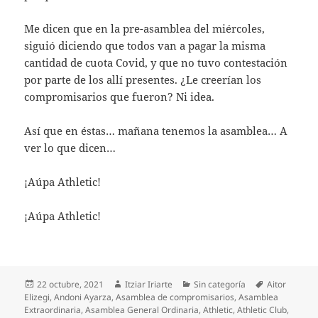
Me dicen que en la pre-asamblea del miércoles,
siguió diciendo que todos van a pagar la misma
cantidad de cuota Covid, y que no tuvo contestación
por parte de los allí presentes. ¿Le creerían los
compromisarios que fueron? Ni idea.
Así que en éstas… mañana tenemos la asamblea… A
ver lo que dicen…
¡Aúpa Athletic!
¡Aúpa Athletic!
Publicado
Autor
Categorías
Etiquetas
22 octubre, 2021
Itziar Iriarte
Sin categoría
Aitor
el
Elizegi
,
Andoni Ayarza
,
Asamblea de compromisarios
,
Asamblea
Extraordinaria
,
Asamblea General Ordinaria
,
Athletic
,
Athletic Club
,