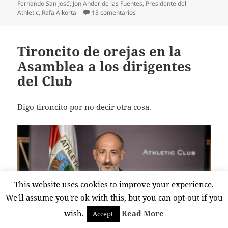
Fernando San José
,
Jon Ander de las Fuentes
,
Presidente del
en Elizegi de charco en charco
Athletic
,
Rafa Alkorta
15 comentarios
Tironcito de orejas en la
Asamblea a los dirigentes
del Club
Digo tironcito por no decir otra cosa.
This website uses cookies to improve your experience.
We'll assume you're ok with this, but you can opt-out if you
wish.
Read More
Accept