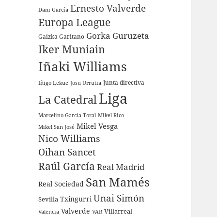
Ernesto Valverde
Dani García
Europa League
Gorka Guruzeta
Gaizka Garitano
Iker Muniain
Iñaki Williams
Junta directiva
Iñigo Lekue
Josu Urrutia
Liga
La Catedral
Marcelino García Toral
Mikel Rico
Mikel Vesga
Mikel San José
Nico Williams
Oihan Sancet
Raúl García
Real Madrid
San Mamés
Real Sociedad
Unai Simón
Sevilla
Txingurri
Valverde
Villarreal
Valencia
VAR