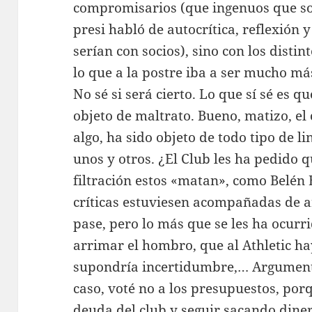
compromisarios (que ingenuos que s
presi habló de autocrítica, reflexión 
serían con socios), sino con los dist
lo que a la postre iba a ser mucho má
No sé si será cierto. Lo que sí sé es 
objeto de maltrato. Bueno, matizo, e
algo, ha sido objeto de todo tipo de li
unos y otros. ¿El Club les ha pedido 
filtración estos «matan», como Belén E
críticas estuviesen acompañadas de 
pase, pero lo más que se les ha ocurr
arrimar el hombro, que al Athletic ha
supondría incertidumbre,… Argument
caso, voté no a los presupuestos, po
deuda del club y seguir sacando dine