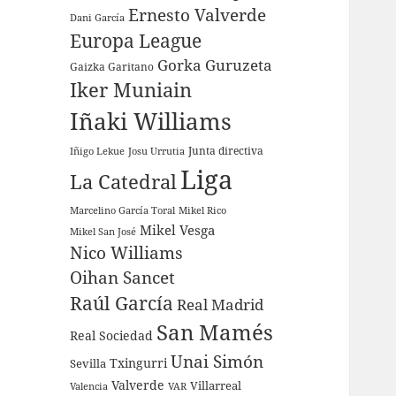
Ernesto Valverde
Dani García
Europa League
Gorka Guruzeta
Gaizka Garitano
Iker Muniain
Iñaki Williams
Junta directiva
Iñigo Lekue
Josu Urrutia
Liga
La Catedral
Marcelino García Toral
Mikel Rico
Mikel Vesga
Mikel San José
Nico Williams
Oihan Sancet
Raúl García
Real Madrid
San Mamés
Real Sociedad
Unai Simón
Sevilla
Txingurri
Valverde
Villarreal
Valencia
VAR