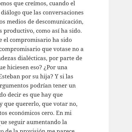
omos que creímos, cuando el
y diálogo que las conversaciones
intos medios de descomunicación,
s productivo, como así ha sido.
que el compromisario ha sido
l compromisario que votase no a
ndezas dialécticas, por parte de
que hiciesen eso? ¿Por una
steban por su hija? Y si las
argumentos podrían tener un
ido decir es que hay que
y que quererlo, que votar no,
os económicos cero. En mi
rque seguir aumentando la
ro de la provisión me parece