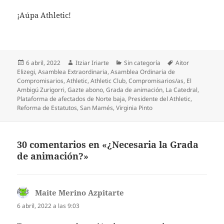
¡Aúpa Athletic!
Publicado
Autor
Categorías
Etiquetas
6 abril, 2022
Itziar Iriarte
Sin categoría
Aitor
el
Elizegi
,
Asamblea Extraordinaria
,
Asamblea Ordinaria de
Compromisarios
,
Athletic
,
Athletic Club
,
Compromisarios/as
,
El
Ambigú Zurigorri
,
Gazte abono
,
Grada de animación
,
La Catedral
,
Plataforma de afectados de Norte baja
,
Presidente del Athletic
,
Reforma de Estatutos
,
San Mamés
,
Virginia Pinto
30 comentarios en «¿Necesaria la Grada
de animación?»
Maite Merino Azpitarte
dice:
6 abril, 2022 a las 9:03