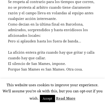
Se respeta al contrario para los tiempos que corren,
no se protesta al arbitro cuando tiene claramente
razón y el campo lleva en volandas al equipo antes
cualquier acción interesante.
Como decían en la última final en Barcelona,
admirados, sorprendidos y hasta envidiosos los
aficionados locales:
Pero si aplauden hasta los fuera de banda…
La afición entera grita cuando hay que gritar y calla
cuando hay que callar.
El silencio de San Mames, impone.
Porque San Mames es San Mames. Otra cosa.
Querer cambiarla por unos borrachuzos cantando
This website uses cookies to improve your experience.
con el mismo soniquete lo que cantan todos a toque
We'll assume you're ok with this, but you can opt-out if you
de corneta, no tiene el menor sentido.
wish.
Read More
Accept
Que hay algún compromisario que duda, que