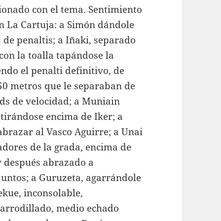
ionado con el tema. Sentimiento
n La Cartuja: a Simón dándole
 de penaltis; a Iñaki, separado
 con la toalla tapándose la
do el penalti definitivo, de
 50 metros que le separaban de
ds de velocidad; a Muniain
r tirándose encima de Iker; a
abrazar al Vasco Aguirre; a Unai
dores de la grada, encima de
o y después abrazado a
juntos; a Guruzeta, agarrándole
ekue, inconsolable,
 arrodillado, medio echado