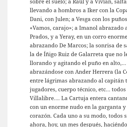
sobre el suelo; a Raúl y a Vivían, sal
llevando a hombros a Iker con la Copa
Dani, con Julen; a Vesga con los puños
«Vamos, carajo»; a Imanol abrazado a 
Prados, y a Yeray, en un corro enorm
abrazando De Marcos; la sonrisa de sa
la de Íñigo Ruiz de Galarreta que no le
llorando y agitando el puño en alto,… 
abrazándose con Ander Herrera (la Co
entre lágrimas abrazando al capitán tr
jugadores, cuerpo técnico, etc… todos
Villalibre…. La Cartuja entera cantand
con un enorme nudo en la garganta y 
corazón. Cada uno a su modo, todos s
ahora, hoy, un mes después, haciéndo