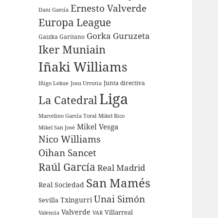
Ernesto Valverde
Dani García
Europa League
Gorka Guruzeta
Gaizka Garitano
Iker Muniain
Iñaki Williams
Junta directiva
Iñigo Lekue
Josu Urrutia
Liga
La Catedral
Marcelino García Toral
Mikel Rico
Mikel Vesga
Mikel San José
Nico Williams
Oihan Sancet
Raúl García
Real Madrid
San Mamés
Real Sociedad
Unai Simón
Sevilla
Txingurri
Valverde
Villarreal
Valencia
VAR