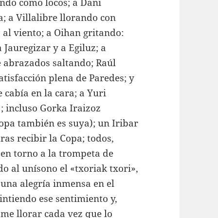
tando como locos; a Dani
; a Villalibre llorando con
 al viento; a Oihan gritando:
Jauregizar y a Egiluz; a
e abrazados saltando; Raúl
tisfacción plena de Paredes; y
 cabía en la cara; a Yuri
; incluso Gorka Iraizoz
pa también es suya); un Iribar
as recibir la Copa; todos,
 en torno a la trompeta de
o al unísono el «txoriak txori»,
una alegría inmensa en el
intiendo ese sentimiento y,
me llorar cada vez que lo