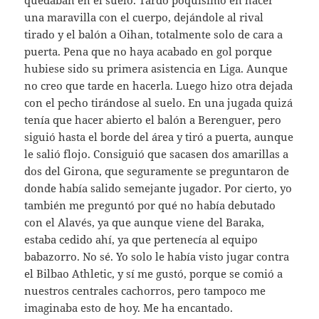
quedaban en el suelo. Tardó poquísimo en hacer
una maravilla con el cuerpo, dejándole al rival
tirado y el balón a Oihan, totalmente solo de cara a
puerta. Pena que no haya acabado en gol porque
hubiese sido su primera asistencia en Liga. Aunque
no creo que tarde en hacerla. Luego hizo otra dejada
con el pecho tirándose al suelo. En una jugada quizá
tenía que hacer abierto el balón a Berenguer, pero
siguió hasta el borde del área y tiró a puerta, aunque
le salió flojo. Consiguió que sacasen dos amarillas a
dos del Girona, que seguramente se preguntaron de
donde había salido semejante jugador. Por cierto, yo
también me preguntó por qué no había debutado
con el Alavés, ya que aunque viene del Baraka,
estaba cedido ahí, ya que pertenecía al equipo
babazorro. No sé. Yo solo le había visto jugar contra
el Bilbao Athletic, y sí me gustó, porque se comió a
nuestros centrales cachorros, pero tampoco me
imaginaba esto de hoy. Me ha encantado.