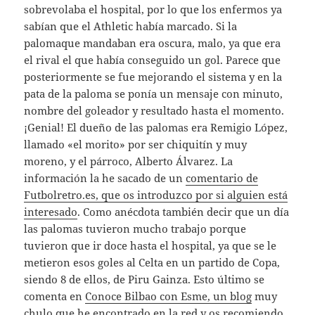
sobrevolaba el hospital, por lo que los enfermos ya
sabían que el Athletic había marcado. Si la
palomaque mandaban era oscura, malo, ya que era
el rival el que había conseguido un gol. Parece que
posteriormente se fue mejorando el sistema y en la
pata de la paloma se ponía un mensaje con minuto,
nombre del goleador y resultado hasta el momento.
¡Genial! El dueño de las palomas era Remigio López,
llamado «el morito» por ser chiquitín y muy
moreno, y el párroco, Alberto Álvarez. La
información la he sacado de un
comentario de
Futbolretro.es, que os introduzco por si alguien está
interesado
. Como anécdota también decir que un día
las palomas tuvieron mucho trabajo porque
tuvieron que ir doce hasta el hospital, ya que se le
metieron esos goles al Celta en un partido de Copa,
siendo 8 de ellos, de Piru Gainza. Esto último se
comenta en
Conoce Bilbao con Esme, un blog
muy
chulo que he encontrado en la red y os recomiendo.