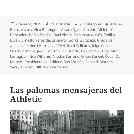
Publicado
Autor
Categorías
Etiquetas
9 febrero, 2025
Itziar Iriarte
Sin categoría
Adama
el
Boiro
,
Alavés
,
Álex Berenguer
,
Alvaro Djaló
,
Athletic
,
Athletic Club
,
Barakaldo
,
Beñat Prados
,
Dani Vivian
,
Deportivo Alavés
,
Endika
Buján
,
Ernesto Valverde
,
Espanyol
,
Gorka Guruzeta
,
Grada de
animación
,
Herri Harmaila
,
ICHH
,
Iñaki Williams
,
Íñigo Cabacas
Herri Harmaila
,
Javier Martón
,
Jon Uriarte
,
La Catedral
,
Liga
,
Mikel
Jauregizar
,
Nico Williams
,
Nicolás Serrano
,
Oihan Sancet
,
Óscar De
Marcos
,
Presidente del Athletic
,
San Mamés
,
Sannadi Maroan
,
en ¡Maroan y Buján, muy ilusionantes!
Yeray Álvarez
24 comentarios
Las palomas mensajeras del
Athletic