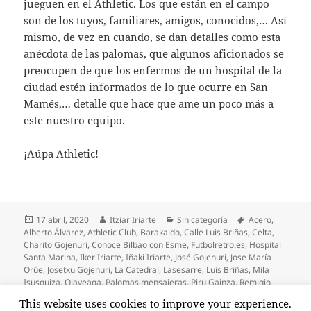
jueguen en el Athletic. Los que están en el campo
son de los tuyos, familiares, amigos, conocidos,… Así
mismo, de vez en cuando, se dan detalles como esta
anécdota de las palomas, que algunos aficionados se
preocupen de que los enfermos de un hospital de la
ciudad estén informados de lo que ocurre en San
Mamés,… detalle que hace que ame un poco más a
este nuestro equipo.
¡Aúpa Athletic!
Publicado
Autor
Categorías
Etiquetas
17 abril, 2020
Itziar Iriarte
Sin categoría
Acero
,
el
Alberto Álvarez
,
Athletic Club
,
Barakaldo
,
Calle Luis Briñas
,
Celta
,
Charito Gojenuri
,
Conoce Bilbao con Esme
,
Futbolretro.es
,
Hospital
Santa Marina
,
Iker Iriarte
,
Iñaki Iriarte
,
José Gojenuri
,
Jose María
Orúe
,
Josetxu Gojenuri
,
La Catedral
,
Lasesarre
,
Luis Briñas
,
Mila
Isusquiza
,
Olaveaga
,
Palomas mensajeras
,
Piru Gainza
,
Remigio
López "el morito"
,
Rosi Iriarte
,
San Mamés
,
Santos Gojenuri
,
Simo
This website uses cookies to improve your experience.
en Las palomas
Isusquiza
,
Sole Isusquiza
,
Valen Iriarte
30 comentarios