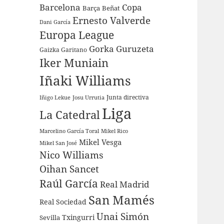
Barcelona
Copa
Barça
Beñat
Ernesto Valverde
Dani García
Europa League
Gorka Guruzeta
Gaizka Garitano
Iker Muniain
Iñaki Williams
Junta directiva
Iñigo Lekue
Josu Urrutia
Liga
La Catedral
Marcelino García Toral
Mikel Rico
Mikel Vesga
Mikel San José
Nico Williams
Oihan Sancet
Raúl García
Real Madrid
San Mamés
Real Sociedad
Unai Simón
Sevilla
Txingurri