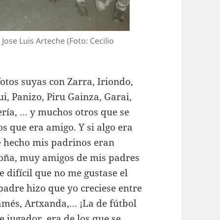
ose Luis Arteche (Foto: Cecilio
fotos suyas con Zarra, Iriondo,
i, Panizo, Piru Gainza, Garai,
ería, … y muchos otros que se
s que era amigo. Y si algo era
e hecho mis padrinos eran
egoña, muy amigos de mis padres
 difícil que no me gustase el
 padre hizo que yo creciese entre
amés, Artxanda,… ¡La de fútbol
 jugador, era de los que se