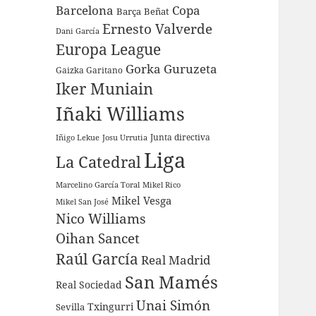
Barcelona
Copa
Barça
Beñat
Ernesto Valverde
Dani García
Europa League
Gorka Guruzeta
Gaizka Garitano
Iker Muniain
Iñaki Williams
Junta directiva
Iñigo Lekue
Josu Urrutia
Liga
La Catedral
Marcelino García Toral
Mikel Rico
Mikel Vesga
Mikel San José
Nico Williams
Oihan Sancet
Raúl García
Real Madrid
San Mamés
Real Sociedad
Unai Simón
Sevilla
Txingurri