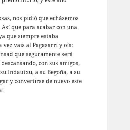
es premonitorio, y este año
osas, nos pidió que echásemos
! Así que para acabar con una
 ya que siempre estaba
 vez vais al Pagasarri y oís:
pensad que seguramente será
a, descansando, con sus amigos,
 su Indautxu, a su Begoña, a su
ugar y convertirse de nuevo este
a!