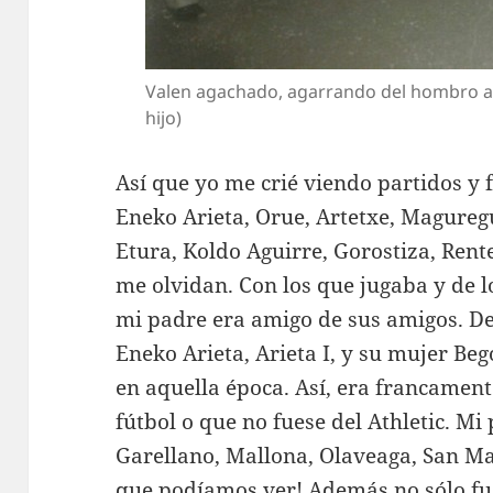
Valen agachado, agarrando del hombro a J
hijo)
Así que yo me crié viendo partidos y 
Eneko Arieta, Orue, Artetxe, Maguregu
Etura, Koldo Aguirre, Gorostiza, Rent
me olvidan. Con los que jugaba y de lo
mi padre era amigo de sus amigos. D
Eneko Arieta, Arieta I, y su mujer B
en aquella época. Así, era francamente
fútbol o que no fuese del Athletic. Mi
Garellano, Mallona, Olaveaga, San M
que podíamos ver! Además no sólo fue