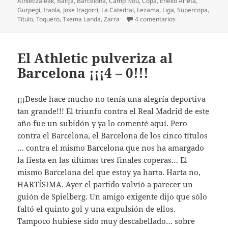
Athletizaleak
,
Barça
,
Barcelona
,
Camp Nou
,
Copa
,
Eneko Arieta
,
Gurpegi
,
Iraola
,
Jose Iragorri
,
La Catedral
,
Lezama
,
Liga
,
Supercopa
,
en ATHLETIC TXAP
Título
,
Toquero
,
Txema Landa
,
Zarra
4 comentarios
El Athletic pulveriza al
Barcelona ¡¡¡4 – 0!!!
¡¡¡Desde hace mucho no tenía una alegría deportiva
tan grande!!! El triunfo contra el Real Madrid de este
año fue un subidón y ya lo comenté aquí. Pero
contra el Barcelona, el Barcelona de los cinco títulos
… contra el mismo Barcelona que nos ha amargado
la fiesta en las últimas tres finales coperas… El
mismo Barcelona del que estoy ya harta. Harta no,
HARTÍSIMA. Ayer el partido volvíó a parecer un
guión de Spielberg. Un amigo exigente dijo que sólo
faltó el quinto gol y una expulsión de ellos.
Tampoco hubiese sido muy descabellado… sobre