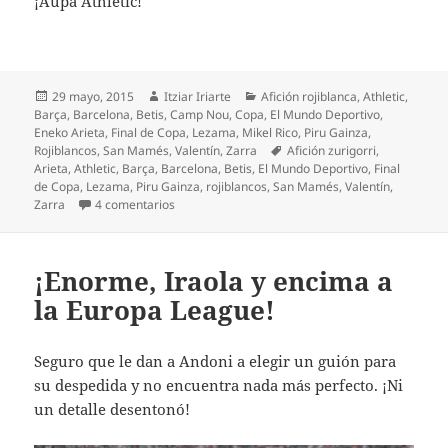
¡Aúpa Athletic!
Publicado
Autor
Categorías
29 mayo, 2015
Itziar Iriarte
Afición rojiblanca
,
Athletic
,
el
Barça
,
Barcelona
,
Betis
,
Camp Nou
,
Copa
,
El Mundo Deportivo
,
Eneko Arieta
,
Final de Copa
,
Lezama
,
Mikel Rico
,
Piru Gainza
,
Etiquetas
Rojiblancos
,
San Mamés
,
Valentín
,
Zarra
Afición zurigorri
,
Arieta
,
Athletic
,
Barça
,
Barcelona
,
Betis
,
El Mundo Deportivo
,
Final
de Copa
,
Lezama
,
Piru Gainza
,
rojiblancos
,
San Mamés
,
Valentín
,
en La Copa de todos
Zarra
4 comentarios
¡Enorme, Iraola y encima a
la Europa League!
Seguro que le dan a Andoni a elegir un guión para
su despedida y no encuentra nada más perfecto. ¡Ni
un detalle desentonó!