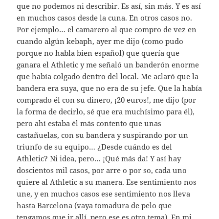
que no podemos ni describir. Es así, sin más. Y es así
en muchos casos desde la cuna. En otros casos no.
Por ejemplo… el camarero al que compro de vez en
cuando algún kebaph, ayer me dijo (como pudo
porque no habla bien español) que quería que
ganara el Athletic y me señaló un banderón enorme
que había colgado dentro del local. Me aclaró que la
bandera era suya, que no era de su jefe. Que la había
comprado él con su dinero, ¡20 euros!, me dijo (por
la forma de decirlo, sé que era muchísimo para él),
pero ahí estaba él más contento que unas
castañuelas, con su bandera y suspirando por un
triunfo de su equipo… ¿Desde cuándo es del
Athletic? Ni idea, pero… ¡Qué más da! Y así hay
doscientos mil casos, por arre o por so, cada uno
quiere al Athletic a su manera. Ese sentimiento nos
une, y en muchos casos ese sentimiento nos lleva
hasta Barcelona (vaya tomadura de pelo que
tengamos que ir allí, pero ese es otro tema). En mi