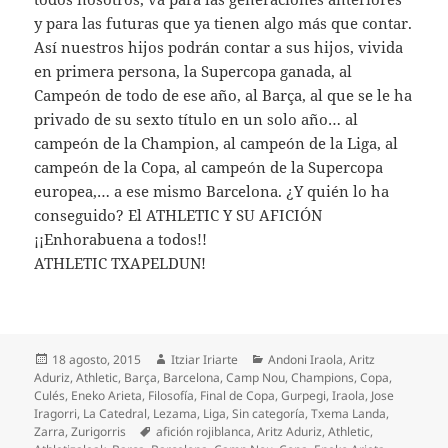
y para las futuras que ya tienen algo más que contar.
Así nuestros hijos podrán contar a sus hijos, vivida
en primera persona, la Supercopa ganada, al
Campeón de todo de ese año, al Barça, al que se le ha
privado de su sexto título en un solo año… al
campeón de la Champion, al campeón de la Liga, al
campeón de la Copa, al campeón de la Supercopa
europea,… a ese mismo Barcelona. ¿Y quién lo ha
conseguido? El ATHLETIC Y SU AFICIÓN
¡¡Enhorabuena a todos!!
ATHLETIC TXAPELDUN!
Publicado
Autor
Categorías
18 agosto, 2015
Itziar Iriarte
Andoni Iraola
,
Aritz
el
Aduriz
,
Athletic
,
Barça
,
Barcelona
,
Camp Nou
,
Champions
,
Copa
,
Culés
,
Eneko Arieta
,
Filosofía
,
Final de Copa
,
Gurpegi
,
Iraola
,
Jose
Iragorri
,
La Catedral
,
Lezama
,
Liga
,
Sin categoría
,
Txema Landa
,
Etiquetas
Zarra
,
Zurigorris
afición rojiblanca
,
Aritz Aduriz
,
Athletic
,