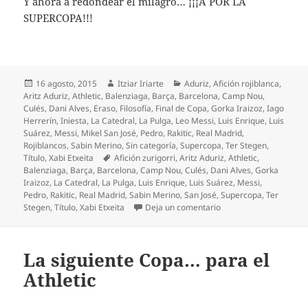
Y ahora a redondear el milagro… ¡¡¡A POR LA
SUPERCOPA!!!
Publicado
Autor
Categorías
16 agosto, 2015
Itziar Iriarte
Aduriz
,
Afición rojiblanca
,
el
Aritz Aduriz
,
Athletic
,
Balenziaga
,
Barça
,
Barcelona
,
Camp Nou
,
Culés
,
Dani Alves
,
Eraso
,
Filosofía
,
Final de Copa
,
Gorka Iraizoz
,
Iago
Herrerín
,
Iniesta
,
La Catedral
,
La Pulga
,
Leo Messi
,
Luis Enrique
,
Luis
Suárez
,
Messi
,
Mikel San José
,
Pedro
,
Rakitic
,
Real Madrid
,
Rojiblancos
,
Sabin Merino
,
Sin categoría
,
Supercopa
,
Ter Stegen
,
Etiquetas
Título
,
Xabi Etxeita
Afición zurigorri
,
Aritz Aduriz
,
Athletic
,
Balenziaga
,
Barça
,
Barcelona
,
Camp Nou
,
Culés
,
Dani Alves
,
Gorka
Iraizoz
,
La Catedral
,
La Pulga
,
Luis Enrique
,
Luis Suárez
,
Messi
,
Pedro
,
Rakitic
,
Real Madrid
,
Sabin Merino
,
San José
,
Supercopa
,
Ter
en El Athletic pulveriza 
Stegen
,
Título
,
Xabi Etxeita
Deja un comentario
La siguiente Copa… para el
Athletic