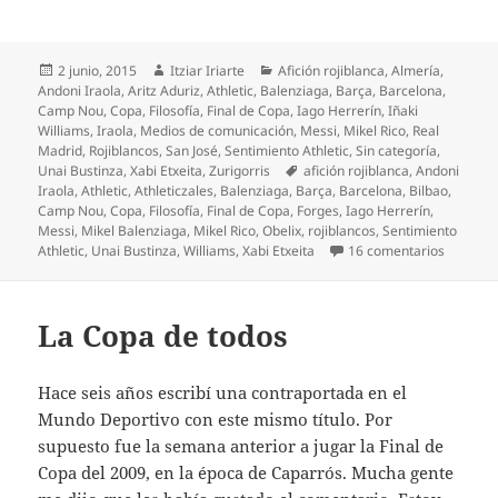
Publicado
Autor
Categorías
2 junio, 2015
Itziar Iriarte
Afición rojiblanca
,
Almería
,
el
Andoni Iraola
,
Aritz Aduriz
,
Athletic
,
Balenziaga
,
Barça
,
Barcelona
,
Camp Nou
,
Copa
,
Filosofía
,
Final de Copa
,
Iago Herrerín
,
Iñaki
Williams
,
Iraola
,
Medios de comunicación
,
Messi
,
Mikel Rico
,
Real
Madrid
,
Rojiblancos
,
San José
,
Sentimiento Athletic
,
Sin categoría
,
Etiquetas
Unai Bustinza
,
Xabi Etxeita
,
Zurigorris
afición rojiblanca
,
Andoni
Iraola
,
Athletic
,
Athleticzales
,
Balenziaga
,
Barça
,
Barcelona
,
Bilbao
,
Camp Nou
,
Copa
,
Filosofía
,
Final de Copa
,
Forges
,
Iago Herrerín
,
Messi
,
Mikel Balenziaga
,
Mikel Rico
,
Obelix
,
rojiblancos
,
Sentimiento
en La si
Athletic
,
Unai Bustinza
,
Williams
,
Xabi Etxeita
16 comentarios
La Copa de todos
Hace seis años escribí una contraportada en el
Mundo Deportivo con este mismo título. Por
supuesto fue la semana anterior a jugar la Final de
Copa del 2009, en la época de Caparrós. Mucha gente