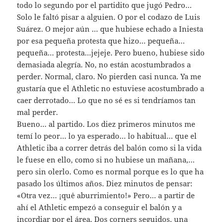
todo lo segundo por el partidito que jugó Pedro…
Solo le faltó pisar a alguien. O por el codazo de Luis
Suárez. O mejor aún … que hubiese echado a Iniesta
por esa pequeña protesta que hizo… pequeña…
pequeña… protesta…jejeje. Pero bueno, hubiese sido
demasiada alegría. No, no están acostumbrados a
perder. Normal, claro. No pierden casi nunca. Ya me
gustaría que el Athletic no estuviese acostumbrado a
caer derrotado… Lo que no sé es si tendríamos tan
mal perder.
Bueno… al partido. Los diez primeros minutos me
temí lo peor… lo ya esperado… lo habitual… que el
Athletic iba a correr detrás del balón como si la vida
le fuese en ello, como si no hubiese un mañana,…
pero sin olerlo. Como es normal porque es lo que ha
pasado los últimos años. Diez minutos de pensar:
«Otra vez… ¡quė aburrimiento!» Pero… a partir de
ahí el Athletic empezó a conseguir el balón y a
incordiar por el área. Dos corners seguidos, una