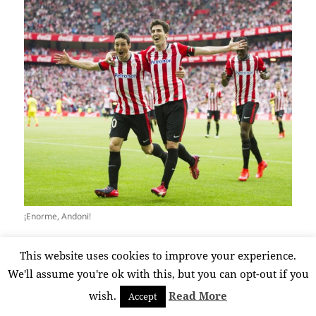
¡Enorme, Andoni!
El partido que jugó ayer hace replantearse su
This website uses cookies to improve your experience.
despedida. Pero como dijo él el Athletic es mucha
We'll assume you're ok with this, but you can opt-out if you
responsabilidad y mejor despedirse en la cresta de la
wish.
Read More
Accept
ola que malamente. Su cambio a interior derecho
estos últimos partidos ha vuelto a sacar su mejor