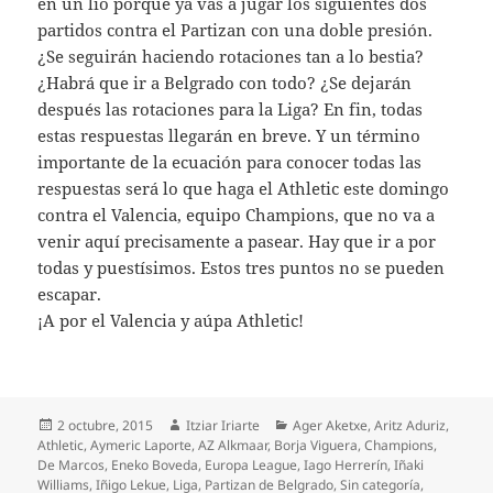
en un lío porque ya vas a jugar los siguientes dos
partidos contra el Partizan con una doble presión.
¿Se seguirán haciendo rotaciones tan a lo bestia?
¿Habrá que ir a Belgrado con todo? ¿Se dejarán
después las rotaciones para la Liga? En fin, todas
estas respuestas llegarán en breve. Y un término
importante de la ecuación para conocer todas las
respuestas será lo que haga el Athletic este domingo
contra el Valencia, equipo Champions, que no va a
venir aquí precisamente a pasear. Hay que ir a por
todas y puestísimos. Estos tres puntos no se pueden
escapar.
¡A por el Valencia y aúpa Athletic!
Publicado
Autor
Categorías
2 octubre, 2015
Itziar Iriarte
Ager Aketxe
,
Aritz Aduriz
,
el
Athletic
,
Aymeric Laporte
,
AZ Alkmaar
,
Borja Viguera
,
Champions
,
De Marcos
,
Eneko Boveda
,
Europa League
,
Iago Herrerín
,
Iñaki
Williams
,
Iñigo Lekue
,
Liga
,
Partizan de Belgrado
,
Sin categoría
,