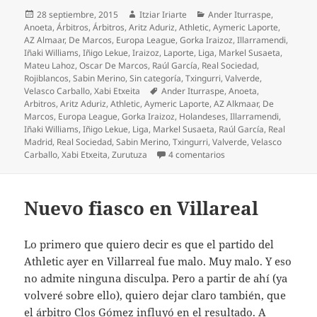
Publicado
Autor
Categorías
28 septiembre, 2015
Itziar Iriarte
Ander Iturraspe
,
el
Anoeta
,
Árbitros
,
Árbitros
,
Aritz Aduriz
,
Athletic
,
Aymeric Laporte
,
AZ Almaar
,
De Marcos
,
Europa League
,
Gorka Iraizoz
,
Illarramendi
,
Iñaki Williams
,
Iñigo Lekue
,
Iraizoz
,
Laporte
,
Liga
,
Markel Susaeta
,
Mateu Lahoz
,
Oscar De Marcos
,
Raúl García
,
Real Sociedad
,
Rojiblancos
,
Sabin Merino
,
Sin categoría
,
Txingurri
,
Valverde
,
Etiquetas
Velasco Carballo
,
Xabi Etxeita
Ander Iturraspe
,
Anoeta
,
Arbitros
,
Aritz Aduriz
,
Athletic
,
Aymeric Laporte
,
AZ Alkmaar
,
De
Marcos
,
Europa League
,
Gorka Iraizoz
,
Holandeses
,
Illarramendi
,
Iñaki Williams
,
Iñigo Lekue
,
Liga
,
Markel Susaeta
,
Raúl García
,
Real
Madrid
,
Real Sociedad
,
Sabin Merino
,
Txingurri
,
Valverde
,
Velasco
en El Athletic mereció 
Carballo
,
Xabi Etxeita
,
Zurutuza
4 comentarios
Nuevo fiasco en Villareal
Lo primero que quiero decir es que el partido del
Athletic ayer en Villarreal fue malo. Muy malo. Y eso
no admite ninguna disculpa. Pero a partir de ahí (ya
volveré sobre ello), quiero dejar claro también, que
el árbitro Clos Gómez influyó en el resultado. A