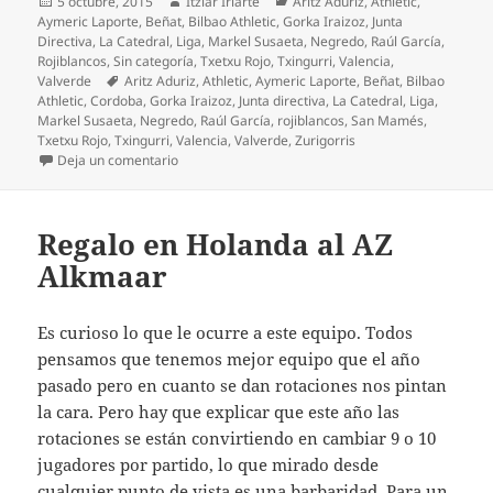
Publicado
Autor
Categorías
5 octubre, 2015
Itziar Iriarte
Aritz Aduriz
,
Athletic
,
el
Aymeric Laporte
,
Beñat
,
Bilbao Athletic
,
Gorka Iraizoz
,
Junta
Directiva
,
La Catedral
,
Liga
,
Markel Susaeta
,
Negredo
,
Raúl García
,
Rojiblancos
,
Sin categoría
,
Txetxu Rojo
,
Txingurri
,
Valencia
,
Etiquetas
Valverde
Aritz Aduriz
,
Athletic
,
Aymeric Laporte
,
Beñat
,
Bilbao
Athletic
,
Cordoba
,
Gorka Iraizoz
,
Junta directiva
,
La Catedral
,
Liga
,
Markel Susaeta
,
Negredo
,
Raúl García
,
rojiblancos
,
San Mamés
,
Txetxu Rojo
,
Txingurri
,
Valencia
,
Valverde
,
Zurigorris
en ¡Qué tres puntos más importantes!
Deja un comentario
Regalo en Holanda al AZ
Alkmaar
Es curioso lo que le ocurre a este equipo. Todos
pensamos que tenemos mejor equipo que el año
pasado pero en cuanto se dan rotaciones nos pintan
la cara. Pero hay que explicar que este año las
rotaciones se están convirtiendo en cambiar 9 o 10
jugadores por partido, lo que mirado desde
cualquier punto de vista es una barbaridad. Para un