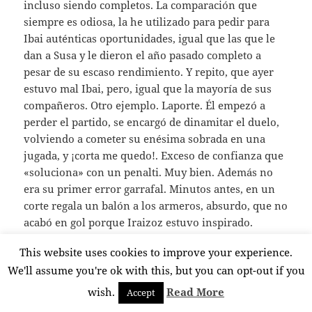
incluso siendo completos. La comparación que
siempre es odiosa, la he utilizado para pedir para
Ibai auténticas oportunidades, igual que las que le
dan a Susa y le dieron el año pasado completo a
pesar de su escaso rendimiento. Y repito, que ayer
estuvo mal Ibai, pero, igual que la mayoría de sus
compañeros. Otro ejemplo. Laporte. Él empezó a
perder el partido, se encargó de dinamitar el duelo,
volviendo a cometer su enésima sobrada en una
jugada, y ¡corta me quedo!. Exceso de confianza que
«soluciona» con un penalti. Muy bien. Además no
era su primer error garrafal. Minutos antes, en un
corte regala un balón a los armeros, absurdo, que no
acabó en gol porque Iraizoz estuvo inspirado.
Hablamos siempre del potencial del de Agen,
This website uses cookies to improve your experience.
enorme. Pero espero que lo demuestre algún día de
We'll assume you're ok with this, but you can opt-out if you
forma continuada. La pasada temporada tuvo de este
tipo de jugadas muchas repartidas en todas las
wish.
Read More
Accept
competiciones y nos costaron goles y disgustos.