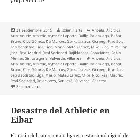
¡Aúpa Athletic!
Publicado
Autor
Categorías
21 septiembre, 2015
Itziar Iriarte
Anoeta
,
Árbitros
,
el
Aritz Aduriz
,
Athletic
,
Aymeric Laporte
,
Bailly
,
Balenziaga
,
Beñat
,
Bruno
,
Clos Gómez
,
De Marcos
,
Gorka Iraizoz
,
Gurpegi
,
Kike Sola
,
Leo Baptistao
,
Liga
,
Liga
,
Mario
,
Mateu Lahoz
,
Mikel Rico
,
Mikel San
José
,
Real Madrid
,
Real Sociedad
,
Rojiblancos
,
Rotaciones
,
Sabin
Etiquetas
Merino
,
Sin categoría
,
Valverde
,
Villarreal
Anoeta
,
Arbitros
,
Aritz Aduriz
,
Athletic
,
Aymeric Laporte
,
Bailly
,
Balenziaga
,
Beñat
,
Bruno
,
Clos Gómez
,
De Marcos
,
Gorka Iraizoz
,
Gurpegi
,
Kike Sola
,
Leo Baptistao
,
Liga
,
Mario
,
Mateu Lahoz
,
Mikel Rico
,
Real Madrid
,
Real Sociedad
,
Rotaciones
,
San José
,
Valverde
,
Villarreal
en Nuevo fiasco en Villareal
2 comentarios
Desastre del Athletic en
Eibar
El inicio del campeonato liguero está siendo igual de