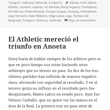
Etiquetas
Txingurri
,
Valencia
,
Valverde
,
Zurigorris
Aketxe
,
Aritz Aduriz
,
Athletic
,
Aymeric Laporte
,
AZ Alkmaar
,
Borja Viguera
,
Champions
,
De Marcos
,
Eneko Boveda
,
Europa League
,
Gurpegi
,
Holandeses
,
Iago Herrerín
,
Iñaki Williams
,
Iñigo Lekue
,
Liga
,
Partizan de
en Regalo
Belgrado
,
Txingurri
,
Valencia
,
Valverde
Deja un comentario
El Athletic mereció el
triunfo en Anoeta
Estoy harta de hablar siempre de los árbitros pero es
que en poco tiempo nos están haciendo unos
arbitrajes que no tienen un pase. En dos de los tres
últimos partidos han influido de manera negativo
clara, afectando con seguridad al resultado, Y en el
tercero quizá no influyó en el resultado pero fue
desquiciante, Mateu Lahoz en estado puro. Ayer fue
Velasco Carballo, que no quiso ver las manos en el
área de la Real. La primera tras un pase atrás de