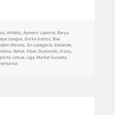
orías
os
,
Athletic
,
Aymeric Laporte
,
Barça
,
opa League
,
Gorka Iraizoz
,
Ibai
Sabin Merino
,
Sin categoría
,
Valverde
,
celona
,
Beñat
,
Eibar
,
Elustondo
,
Eraso
,
aporte
,
Lekue
,
Liga
,
Markel Susaeta
,
en Desastre del Athletic en Eibar
mentarios