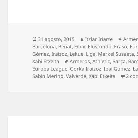
Publicado
Autor
Categ
31 agosto, 2015
Itziar Iriarte
Armer
el
Barcelona
,
Beñat
,
Eibar
,
Elustondo
,
Eraso
,
Eur
Gómez
,
Iraizoz
,
Lekue
,
Liga
,
Markel Susaeta
,
Etiquetas
Xabi Etxeita
Armeros
,
Athletic
,
Barça
,
Bar
Europa League
,
Gorka Iraizoz
,
Ibai Gómez
,
L
Sabin Merino
,
Valverde
,
Xabi Etxeita
2 co