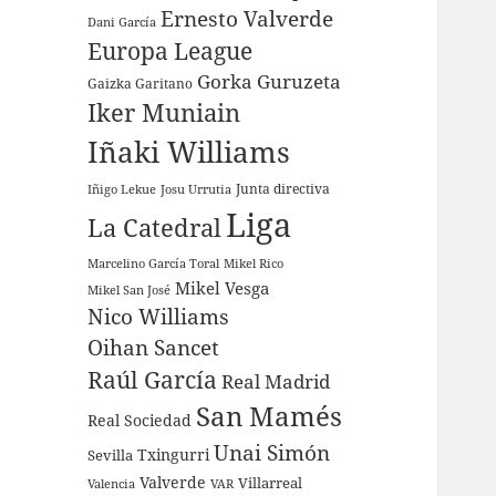
Ernesto Valverde
Dani García
Europa League
Gorka Guruzeta
Gaizka Garitano
Iker Muniain
Iñaki Williams
Junta directiva
Iñigo Lekue
Josu Urrutia
Liga
La Catedral
Marcelino García Toral
Mikel Rico
Mikel Vesga
Mikel San José
Nico Williams
Oihan Sancet
Raúl García
Real Madrid
San Mamés
Real Sociedad
Unai Simón
Sevilla
Txingurri
Valverde
Villarreal
Valencia
VAR