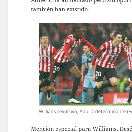
Athletic ha aumentado pero sin oport
también han existido.
Willians revulsivo, Aduriz determinante (Fo
Mención especial para Williams. Des