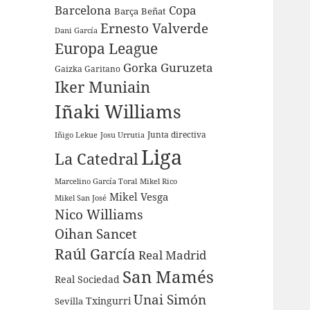
Barcelona
Copa
Barça
Beñat
Ernesto Valverde
Dani García
Europa League
Gorka Guruzeta
Gaizka Garitano
Iker Muniain
Iñaki Williams
Junta directiva
Iñigo Lekue
Josu Urrutia
Liga
La Catedral
Marcelino García Toral
Mikel Rico
Mikel Vesga
Mikel San José
Nico Williams
Oihan Sancet
Raúl García
Real Madrid
San Mamés
Real Sociedad
Unai Simón
Sevilla
Txingurri