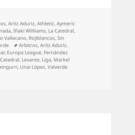
orías
ros
,
Aritz Aduriz
,
Athletic
,
Aymeric
nada
,
Iñaki Williiams
,
La Catedral
,
o Vallecano
,
Rojiblancos
,
Sin
Etiquetas
erde
Arbitros
,
Aritz Aduriz
,
bar
,
Europa League
,
Fernández
 Catedral
,
Levante
,
Liga
,
Markel
xingurri
,
Unai López
,
Valverde
o, importantísimos