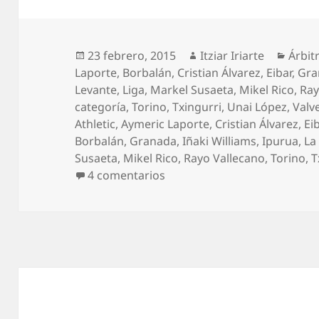
Publicado
Autor
Categ
23 febrero, 2015
Itziar Iriarte
Árbit
el
Laporte
,
Borbalán
,
Cristian Álvarez
,
Eibar
,
Gra
Levante
,
Liga
,
Markel Susaeta
,
Mikel Rico
,
Ray
categoría
,
Torino
,
Txingurri
,
Unai López
,
Valv
Athletic
,
Aymeric Laporte
,
Cristian Álvarez
,
Ei
Borbalán
,
Granada
,
Iñaki Williams
,
Ipurua
,
La
Susaeta
,
Mikel Rico
,
Rayo Vallecano
,
Torino
,
T
en 3 puntos más ante el Ray
4 comentarios