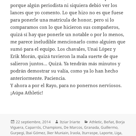
porque algún periodista ni siquiera debió ver los
lances que yo comento. Lo que hizo no es que fuese
para ponerle una matrícula de honor, pero si lo
comparamos con lo que hicieron sus compañeros,
quizá sí hay que ponerle un notable o por lo menos,
me parece ineludible mencionarlo como alguien que
sumó para el equipo. Los chavales, Unai López y
Erik Morán, quizá tuvieron la mala suerte de que
salieron juntos… Quizá. Ya tendrán más minutos y
podrán demostrar su valía, como ya lo han hecho
anteriormente. Paciencia.
Y ahora a por el Rayo, para no ponernos nerviosos.
¡Aúpa Athletic!
Publicado
Autor
Categorías
22 septiembre, 2014
Itziar Iriarte
Athletic
,
Beñat
,
Borja
el
Viguera
,
Caparrós
,
Champions
,
De Marcos
,
Granada
,
Guillermo
,
Gurpegi
,
Ibai Gómez
,
Iker Muniain
,
Iraola
,
Iturraspe
,
Laporte
,
Liga
,