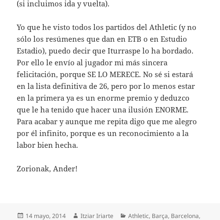
(si incluimos ida y vuelta).
Yo que he visto todos los partidos del Athletic (y no
sólo los resúmenes que dan en ETB o en Estudio
Estadio), puedo decir que Iturraspe lo ha bordado.
Por ello le envío al jugador mi más sincera
felicitación, porque SE LO MERECE. No sé si estará
en la lista definitiva de 26, pero por lo menos estar
en la primera ya es un enorme premio y deduzco
que le ha tenido que hacer una ilusión ENORME.
Para acabar y aunque me repita digo que me alegro
por él infinito, porque es un reconocimiento a la
labor bien hecha.
Zorionak, Ander!
Publicado
Autor
Categorías
14 mayo, 2014
Itziar Iriarte
Athletic
,
Barça
,
Barcelona
,