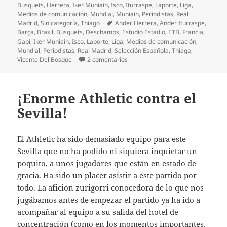
el
Busquets
,
Herrera
,
Iker Muniain
,
Isco
,
Iturraspe
,
Laporte
,
Liga
,
Medios de comunicación
,
Mundial
,
Muniain
,
Periodistas
,
Real
Etiquetas
Madrid
,
Sin categoría
,
Thiago
Ander Herrera
,
Ander Iturraspe
,
Barça
,
Brasil
,
Busquets
,
Deschamps
,
Estudio Estadio
,
ETB
,
Francia
,
Gabi
,
Iker Muniain
,
Isco
,
Laporte
,
Liga
,
Medios de comunicación
,
Mundial
,
Periodistas
,
Real Madrid
,
Selección Española
,
Thiago
,
en Zorionak, Iturraspe!
Vicente Del Bosque
2 comentarios
¡Enorme Athletic contra el
Sevilla!
El Athletic ha sido demasiado equipo para este
Sevilla que no ha podido ni siquiera inquietar un
poquito, a unos jugadores que están en estado de
gracia. Ha sido un placer asistir a este partido por
todo. La afición zurigorri conocedora de lo que nos
jugábamos antes de empezar el partido ya ha ido a
acompañar al equipo a su salida del hotel de
concentración (como en los momentos importantes,