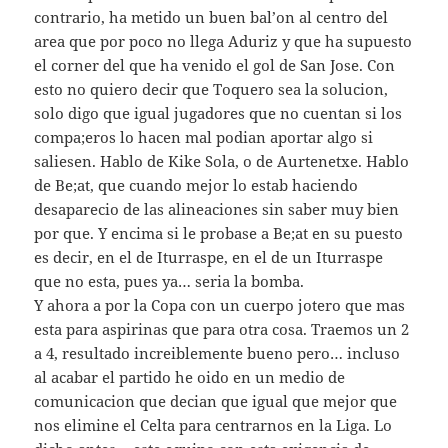
contrario, ha metido un buen bal’on al centro del
area que por poco no llega Aduriz y que ha supuesto
el corner del que ha venido el gol de San Jose. Con
esto no quiero decir que Toquero sea la solucion,
solo digo que igual jugadores que no cuentan si los
compa;eros lo hacen mal podian aportar algo si
saliesen. Hablo de Kike Sola, o de Aurtenetxe. Hablo
de Be;at, que cuando mejor lo estab haciendo
desaparecio de las alineaciones sin saber muy bien
por que. Y encima si le probase a Be;at en su puesto
es decir, en el de Iturraspe, en el de un Iturraspe
que no esta, pues ya… seria la bomba.
Y ahora a por la Copa con un cuerpo jotero que mas
esta para aspirinas que para otra cosa. Traemos un 2
a 4, resultado increiblemente bueno pero… incluso
al acabar el partido he oido en un medio de
comunicacion que decian que igual que mejor que
nos elimine el Celta para centrarnos en la Liga. Lo