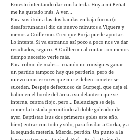
Ernesto intentando dar con la tecla. Hoy a mí Beñat
me ha gustado más. A ver…
Para sustituir a las dos bandas en baja forma (o
desafortunados) dio de nuevo minutos a Viguera y
menos a Guillermo. Creo que Borja puede aportar.
Lo intenta. Si va entrando así poco a poco nos va dar
resultados, seguro. A Guillermo al contar con menos
tiempo necesito verle más.
Para colmo de males… cuando no consigues ganar
un partido tampoco hay que perderlo, pero de
nuevo unos errores que no se deben cometer se
suceden. Despeje defectuoso de Gurpegi, que deja el
balón en el borde del área a su delantero que se
interna, centra flojo, pero… Balenziaga se deja
comer la tostada permitindo al doble goleador de
ayer, Baptistao (sus dos primeros goles este año,
bien) entrar con todo y sólo, para fusilar a Gorka, y a
la segunda meterla. Mierda, perdón. Un punto a la
basura y tres para tú rival. Buf… Fatal. ¿Quién da