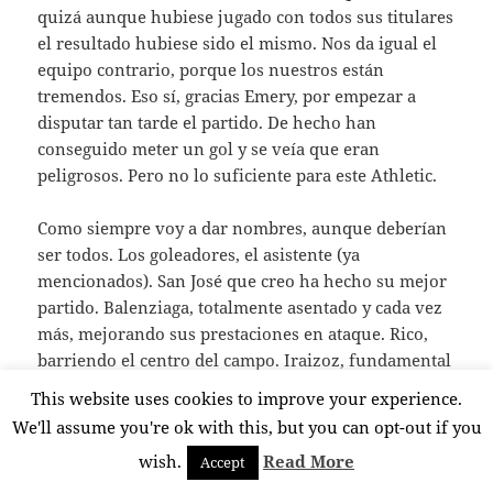
quizá aunque hubiese jugado con todos sus titulares
el resultado hubiese sido el mismo. Nos da igual el
equipo contrario, porque los nuestros están
tremendos. Eso sí, gracias Emery, por empezar a
disputar tan tarde el partido. De hecho han
conseguido meter un gol y se veía que eran
peligrosos. Pero no lo suficiente para este Athletic.
Como siempre voy a dar nombres, aunque deberían
ser todos. Los goleadores, el asistente (ya
mencionados). San José que creo ha hecho su mejor
partido. Balenziaga, totalmente asentado y cada vez
más, mejorando sus prestaciones en ataque. Rico,
barriendo el centro del campo. Iraizoz, fundamental
en un par de balones a los que ha tenido que salir
This website uses cookies to improve your experience.
rápido. Laporte (normal que lo quieran un montón
We'll assume you're ok with this, but you can opt-out if you
de equipos). Y a todos y a cada uno de ellos:
wish.
Read More
Accept
Chapeau, leones.