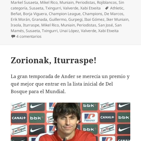
Markel Susaeta
,
Mikel Rico
,
Muniain
,
Periodistas
,
Rojiblancos
,
Sin
Etiquetas
categoría
,
Susaeta
,
Txingurri
,
Valverde
,
Xabi Etxeita
Athletic
,
Beñat
,
Borja Viguera
,
Champion League
,
Champions
,
De Marcos
,
Erik Morán
,
Granada
,
Guillermo
,
Gurpegi
,
Ibai Gómez
,
Iker Muniain
,
Iraola
,
Iturraspe
,
Mikel Rico
,
Muniain
,
Periodistas
,
San José
,
San
Mamés
,
Susaeta
,
Txingurri
,
Unai López
,
Valverde
,
Xabi Etxeita
en Caparrós se lleva los 3 puntos
4 comentarios
Zorionak, Iturraspe!
La gran temporada de Ander se merecía un premio y
qué mejor que entrar en la lista inicial de Del
Bosque para el Mundial.