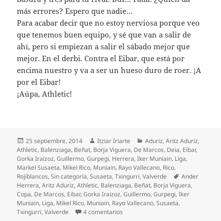
más errores? Espero que nadie…
Para acabar decir que no estoy nerviosa porque veo
que tenemos buen equipo, y sé que van a salir de
ahí, pero si empiezan a salir el sábado mejor que
mejor. En el derbi. Contra el Eibar, que está por
encima nuestro y va a ser un hueso duro de roer. ¡A
por el Eibar!
¡Aúpa, Athletic!
Publicado
Autor
Categorías
25 septiembre, 2014
Itziar Iriarte
Aduriz
,
Aritz Aduriz
,
el
Athletic
,
Balenziaga
,
Beñat
,
Borja Viguera
,
De Marcos
,
Deia
,
Eibar
,
Gorka Iraizoz
,
Guillermo
,
Gurpegi
,
Herrera
,
Iker Muniain
,
Liga
,
Markel Susaeta
,
Mikel Rico
,
Muniain
,
Rayo Vallecano
,
Rico
,
Etiquetas
Rojiblancos
,
Sin categoría
,
Susaeta
,
Txingurri
,
Valverde
Ander
Herrera
,
Aritz Aduriz
,
Athletic
,
Balenziaga
,
Beñat
,
Borja Viguera
,
Copa
,
De Marcos
,
Eibar
,
Gorka Iraizoz
,
Guillermo
,
Gurpegi
,
Iker
Muniain
,
Liga
,
Mikel Rico
,
Muniain
,
Rayo Vallecano
,
Susaeta
,
en Vallecas no da la solución al Athl
Txingurri
,
Valverde
4 comentarios