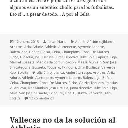
dicho antes… este equipo con esta exigencia de
algunos es un autentico chollo para los futbolistas.
Eso si… a pesar de todo… A por el Celta
Publicado
Autor
Categorías
12 enero, 2015
Itziar Iriarte
Aduriz
,
Afición rojiblanca
,
el
Árbitros
,
Aritz Aduriz
,
Athletic
,
Aurtenetxe
,
Aymeric Laporte
,
Balenziaga
,
Beñat
,
Bielsa
,
Celta
,
Champions
,
Copa
,
De Marcos
,
Elche
,
Filosofía
,
Josu Urrutia
,
Junta Directiva
,
Kike Sola
,
Laporte
,
Liga
,
Markel Susaeta
,
Medios de comunicación
,
Messi
,
Muniain
,
San José
,
Sin categoría
,
Susaeta
,
Toquero
,
Txingurri
,
Unai Bustinza
,
Valverde
,
Etiquetas
Xabi Etxeita
afición rojiblanca
,
Ander Iturraspe
,
Arbitros
,
Aritz
Aduriz
,
Athletic
,
Aurtenetxe
,
Aymeric Laporte
,
Balenziaga
,
Beñat
,
Celta
,
Champions
,
Copa
,
De Marcos
,
Elche
,
Gaizka Toquero
,
Iglesias
Villanueva
,
Iker Muniain
,
Josu Urrutia
,
Junta directiva
,
Kike Sola
,
Liga
,
Mikel San José
,
Susaeta
,
Txingurri
,
Unai Bustinza
,
Valverde
,
Xabi
en Athletic, ¡es imposible jugar menos!
Etxeita
12 comentarios
Vallecas no da la solución al