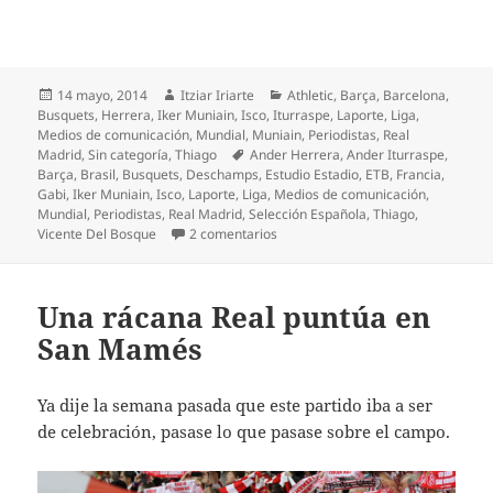
Publicado
Autor
Categorías
14 mayo, 2014
Itziar Iriarte
Athletic
,
Barça
,
Barcelona
,
el
Busquets
,
Herrera
,
Iker Muniain
,
Isco
,
Iturraspe
,
Laporte
,
Liga
,
Medios de comunicación
,
Mundial
,
Muniain
,
Periodistas
,
Real
Etiquetas
Madrid
,
Sin categoría
,
Thiago
Ander Herrera
,
Ander Iturraspe
,
Barça
,
Brasil
,
Busquets
,
Deschamps
,
Estudio Estadio
,
ETB
,
Francia
,
Gabi
,
Iker Muniain
,
Isco
,
Laporte
,
Liga
,
Medios de comunicación
,
Mundial
,
Periodistas
,
Real Madrid
,
Selección Española
,
Thiago
,
en Zorionak, Iturraspe!
Vicente Del Bosque
2 comentarios
Una rácana Real puntúa en
San Mamés
Ya dije la semana pasada que este partido iba a ser
de celebración, pasase lo que pasase sobre el campo.