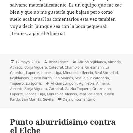
salvarse matemáticamente. Es un equipo que me cae
bien y que no me gustaría que bajase pero como
suelo acabar así los comentarios esta vez también
voy a decir (aunque sea con la boca pequeña):
¡Leones, a por el Almería!
Publicado
Autor
Categorías
12 mayo, 2014
Itziar Iriarte
Afición rojiblanca
,
Almería
,
el
Athletic
,
Borja Viguera
,
Catedral
,
Champions
,
Griezmann
,
La
Catedral
,
Laporte
,
Leones
,
Liga
,
Minuto de silencio
,
Real Sociedad
,
Rojiblancos
,
Rubén Pardo
,
San Mamés
,
Sevilla
,
Sin categoría
,
Etiquetas
Toquero
,
Zurigorris
Afición zurigorri
,
Agirretxe
,
Almería
,
Athletic
,
Borja Viguera
,
Catedral
,
Gaizka Toquero
,
Griezmann
,
Laporte
,
Leones
,
Liga
,
Minuto de silencio
,
Real Sociedad
,
Rubén
en Una rácana Real p
Pardo
,
San Mamés
,
Sevilla
Deja un comentario
Punto aburridísimo contra
el Elche