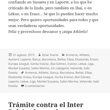
confiando en Susaeta y en Laporte, a los que he
criticado de lo lindo, pero también en Ibai, o en
Lekue, o en Eraso… Sé que lo pueden hacer mucho
mejor. Pero quiero oportunidades para todos y que
sean verdaderas oportunidades.
Feliz y provechoso descanso y ¡aúpa Athletic!
Publicado
Autor
Categorías
31 agosto, 2015
Itziar Iriarte
Armeros
,
Athletic
,
el
Aymeric Laporte
,
Barça
,
Barcelona
,
Beñat
,
Eibar
,
Elustondo
,
Eraso
,
Europa League
,
Gorka Iraizoz
,
Ibai Gómez
,
Iraizoz
,
Lekue
,
Liga
,
Markel Susaeta
,
Sabin Merino
,
Sin categoría
,
Valverde
,
Xabi
Etiquetas
Etxeita
Armeros
,
Athletic
,
Barça
,
Barcelona
,
Beñat
,
Eibar
,
Elustondo
,
Eraso
,
Europa League
,
Gorka Iraizoz
,
Ibai Gómez
,
Laporte
,
Lekue
,
Liga
,
Markel Susaeta
,
Sabin Merino
,
Valverde
,
Xabi
en Desastre del Athletic en Eibar
Etxeita
2 comentarios
Trámite contra el Inter