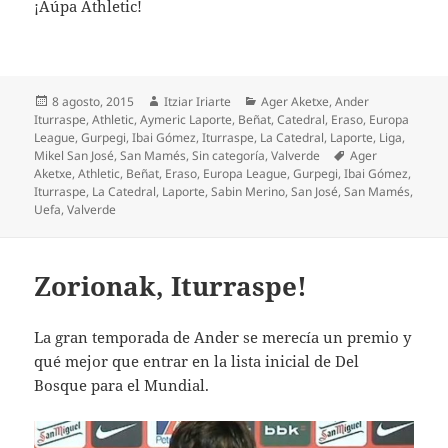
¡Aúpa Athletic!
Publicado
Autor
Categorías
8 agosto, 2015
Itziar Iriarte
Ager Aketxe
,
Ander
el
Iturraspe
,
Athletic
,
Aymeric Laporte
,
Beñat
,
Catedral
,
Eraso
,
Europa
League
,
Gurpegi
,
Ibai Gómez
,
Iturraspe
,
La Catedral
,
Laporte
,
Liga
,
Etiquetas
Mikel San José
,
San Mamés
,
Sin categoría
,
Valverde
Ager
Aketxe
,
Athletic
,
Beñat
,
Eraso
,
Europa League
,
Gurpegi
,
Ibai Gómez
,
Iturraspe
,
La Catedral
,
Laporte
,
Sabin Merino
,
San José
,
San Mamés
,
Uefa
,
Valverde
Zorionak, Iturraspe!
La gran temporada de Ander se merecía un premio y
qué mejor que entrar en la lista inicial de Del
Bosque para el Mundial.