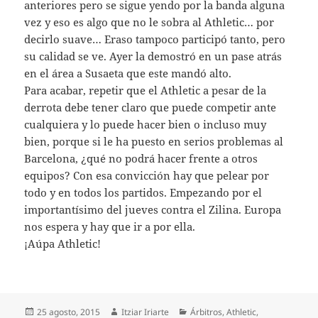
anteriores pero se sigue yendo por la banda alguna
vez y eso es algo que no le sobra al Athletic… por
decirlo suave… Eraso tampoco participó tanto, pero
su calidad se ve. Ayer la demostró en un pase atrás
en el área a Susaeta que este mandó alto.
Para acabar, repetir que el Athletic a pesar de la
derrota debe tener claro que puede competir ante
cualquiera y lo puede hacer bien o incluso muy
bien, porque si le ha puesto en serios problemas al
Barcelona, ¿qué no podrá hacer frente a otros
equipos? Con esa convicción hay que pelear por
todo y en todos los partidos. Empezando por el
importantísimo del jueves contra el Zilina. Europa
nos espera y hay que ir a por ella.
¡Aúpa Athletic!
Publicado
Autor
Categorías
25 agosto, 2015
Itziar Iriarte
Árbitros
,
Athletic
,