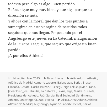
todavía pero algo es algo. Buen partido.
Beñat, sigue muy muy bien, y que siga porque su
dirección se nota.
Y ahora con la moral que dan los tres puntos a
sumergirse en esta voragine de partidos todos
seguidos que nos llegan. Empezando por el
Augsburgo este jueves en La Catedral, inauguración
de la Europa League, que seguro que exige un buen
partido.
¡A por ellos Athletic!
Publicado
Autor
Categorías
14 septiembre, 2015
Itziar Iriarte
Aritz Aduriz
,
Athletic
,
el
Atlético de Madrid
,
Aymeric Laporte
,
Balenziaga
,
Beñat
,
Eraso
,
Filosofía
,
Getafe
,
Gorka Iraizoz
,
Gurpegi
,
Iñigo Lekue
,
Javier Eraso
,
Javier Erso
,
Josu Urrutia
,
La Catedral
,
Lekue
,
Liga
,
Markel Susaeta
,
Presidente del Athletic
,
Raúl García
,
Real Sociedad
,
Sentimiento
Etiquetas
Athletic
,
Sin categoría
,
Xabi Etxeita
Alkiza
,
Aritz Aduriz
,
Athletic
,
Atlético de Madrid
,
Augsburgo
,
Aymeric Laporte
,
Beñat
,
Carlos