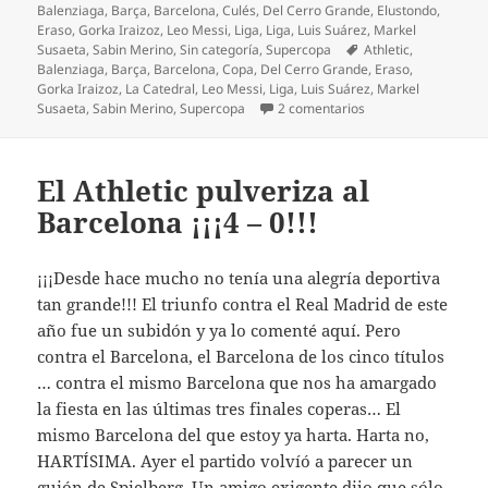
el
Balenziaga
,
Barça
,
Barcelona
,
Culés
,
Del Cerro Grande
,
Elustondo
,
Eraso
,
Gorka Iraizoz
,
Leo Messi
,
Liga
,
Liga
,
Luis Suárez
,
Markel
Etiquetas
Susaeta
,
Sabin Merino
,
Sin categoría
,
Supercopa
Athletic
,
Balenziaga
,
Barça
,
Barcelona
,
Copa
,
Del Cerro Grande
,
Eraso
,
Gorka Iraizoz
,
La Catedral
,
Leo Messi
,
Liga
,
Luis Suárez
,
Markel
en Buen Athletic pes
Susaeta
,
Sabin Merino
,
Supercopa
2 comentarios
El Athletic pulveriza al
Barcelona ¡¡¡4 – 0!!!
¡¡¡Desde hace mucho no tenía una alegría deportiva
tan grande!!! El triunfo contra el Real Madrid de este
año fue un subidón y ya lo comenté aquí. Pero
contra el Barcelona, el Barcelona de los cinco títulos
… contra el mismo Barcelona que nos ha amargado
la fiesta en las últimas tres finales coperas… El
mismo Barcelona del que estoy ya harta. Harta no,
HARTÍSIMA. Ayer el partido volvíó a parecer un
guión de Spielberg. Un amigo exigente dijo que sólo