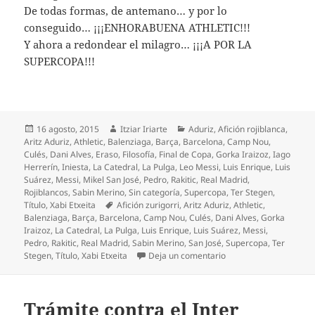
De todas formas, de antemano… y por lo
conseguido… ¡¡¡ENHORABUENA ATHLETIC!!!
Y ahora a redondear el milagro… ¡¡¡A POR LA
SUPERCOPA!!!
Publicado
Autor
Categorías
16 agosto, 2015
Itziar Iriarte
Aduriz
,
Afición rojiblanca
,
el
Aritz Aduriz
,
Athletic
,
Balenziaga
,
Barça
,
Barcelona
,
Camp Nou
,
Culés
,
Dani Alves
,
Eraso
,
Filosofía
,
Final de Copa
,
Gorka Iraizoz
,
Iago
Herrerín
,
Iniesta
,
La Catedral
,
La Pulga
,
Leo Messi
,
Luis Enrique
,
Luis
Suárez
,
Messi
,
Mikel San José
,
Pedro
,
Rakitic
,
Real Madrid
,
Rojiblancos
,
Sabin Merino
,
Sin categoría
,
Supercopa
,
Ter Stegen
,
Etiquetas
Título
,
Xabi Etxeita
Afición zurigorri
,
Aritz Aduriz
,
Athletic
,
Balenziaga
,
Barça
,
Barcelona
,
Camp Nou
,
Culés
,
Dani Alves
,
Gorka
Iraizoz
,
La Catedral
,
La Pulga
,
Luis Enrique
,
Luis Suárez
,
Messi
,
Pedro
,
Rakitic
,
Real Madrid
,
Sabin Merino
,
San José
,
Supercopa
,
Ter
en El Athletic pulveriza 
Stegen
,
Título
,
Xabi Etxeita
Deja un comentario
Trámite contra el Inter