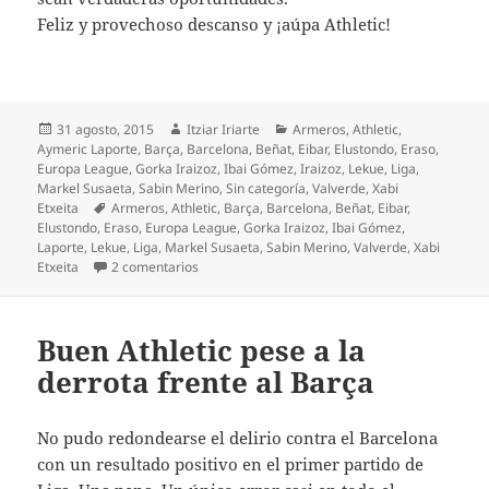
Feliz y provechoso descanso y ¡aúpa Athletic!
Publicado
Autor
Categorías
31 agosto, 2015
Itziar Iriarte
Armeros
,
Athletic
,
el
Aymeric Laporte
,
Barça
,
Barcelona
,
Beñat
,
Eibar
,
Elustondo
,
Eraso
,
Europa League
,
Gorka Iraizoz
,
Ibai Gómez
,
Iraizoz
,
Lekue
,
Liga
,
Markel Susaeta
,
Sabin Merino
,
Sin categoría
,
Valverde
,
Xabi
Etiquetas
Etxeita
Armeros
,
Athletic
,
Barça
,
Barcelona
,
Beñat
,
Eibar
,
Elustondo
,
Eraso
,
Europa League
,
Gorka Iraizoz
,
Ibai Gómez
,
Laporte
,
Lekue
,
Liga
,
Markel Susaeta
,
Sabin Merino
,
Valverde
,
Xabi
en Desastre del Athletic en Eibar
Etxeita
2 comentarios
Buen Athletic pese a la
derrota frente al Barça
No pudo redondearse el delirio contra el Barcelona
con un resultado positivo en el primer partido de