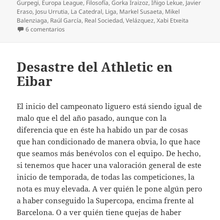
Gurpegi
,
Europa League
,
Filosofía
,
Gorka Iraizoz
,
Iñigo Lekue
,
Javier
Eraso
,
Josu Urrutia
,
La Catedral
,
Liga
,
Markel Susaeta
,
Mikel
Balenziaga
,
Raúl García
,
Real Sociedad
,
Velázquez
,
Xabi Etxeita
en Buen partido contra el Getafe
6 comentarios
Desastre del Athletic en
Eibar
El inicio del campeonato liguero está siendo igual de
malo que el del año pasado, aunque con la
diferencia que en éste ha habido un par de cosas
que han condicionado de manera obvia, lo que hace
que seamos más benévolos con el equipo. De hecho,
si tenemos que hacer una valoración general de este
inicio de temporada, de todas las competiciones, la
nota es muy elevada. A ver quién le pone algún pero
a haber conseguido la Supercopa, encima frente al
Barcelona. O a ver quién tiene quejas de haber