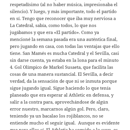
respetadísimo (al no haber música, impresionaba el
silencio). Y luego, y más importante, todo el partido
en sí. Tengo que reconocer que iba muy nerviosa a
La Catedral, sabía, como todos, lo que nos
jugábamos y que era «El partido». Como ya
mencioné la semana pasada era una auténtica final,
pero jugando en casa, con todas las ventajas que ello
tiene. San Mamés es mucha Catedral y el Sevilla, casi
sin darse cuenta, ya estaba en la lona para el minuto
4. Gol Olímpico de Markel Susaeta, que facilita las
cosas de una manera sustancial. El Sevilla, a decir
verdad, da la sensación de que ni se inmuta porque
sigue jugando igual. Sigue haciendo lo que tenía
planeado que era esperar al Athletic en defensa, y
salir a la contra para, aprovechándose de algún
error nuestro, marcarnos algún gol. Pero, claro,
teniendo ya un bacalao los rojiblancos, no se
entiende mucho el seguir igual. Aunque es evidente
que para ellos sí. El Athletic ha seguido a lo suyo, es