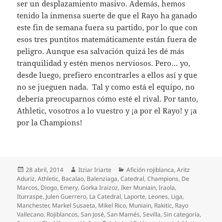
ser un desplazamiento masivo. Además, hemos
tenido la inmensa suerte de que el Rayo ha ganado
este fin de semana fuera su partido, por lo que con
esos tres puntitos matemáticamente están fuera de
peligro. Aunque esa salvación quizá les dé más
tranquilidad y estén menos nerviosos. Pero… yo,
desde luego, prefiero encontrarles a ellos así y que
no se jueguen nada. Tal y como está el equipo, no
debería preocuparnos cómo esté el rival. Por tanto,
Athletic, vosotros a lo vuestro y ¡a por el Rayo! y ¡a
por la Champions!
Publicado
Autor
Categorías
28 abril, 2014
Itziar Iriarte
Afición rojiblanca
,
Aritz
el
Aduriz
,
Athletic
,
Bacalao
,
Balenziaga
,
Catedral
,
Champions
,
De
Marcos
,
Diogo
,
Emery
,
Gorka Iraizoz
,
Iker Muniain
,
Iraola
,
Iturraspe
,
Julen Guerrero
,
La Catedral
,
Laporte
,
Leones
,
Liga
,
Manchester
,
Markel Susaeta
,
Mikel Rico
,
Muniain
,
Rakitic
,
Rayo
Vallecano
,
Rojiblancos
,
San José
,
San Mamés
,
Sevilla
,
Sin categoría
,