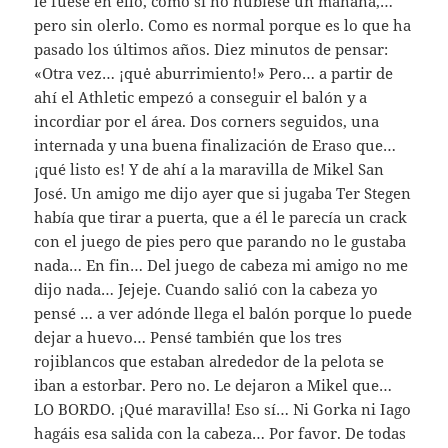
le fuese en ello, como si no hubiese un mañana,…
pero sin olerlo. Como es normal porque es lo que ha
pasado los últimos años. Diez minutos de pensar:
«Otra vez… ¡quė aburrimiento!» Pero… a partir de
ahí el Athletic empezó a conseguir el balón y a
incordiar por el área. Dos corners seguidos, una
internada y una buena finalización de Eraso que…
¡qué listo es! Y de ahí a la maravilla de Mikel San
José. Un amigo me dijo ayer que si jugaba Ter Stegen
había que tirar a puerta, que a él le parecía un crack
con el juego de pies pero que parando no le gustaba
nada… En fin… Del juego de cabeza mi amigo no me
dijo nada… Jejeje. Cuando salió con la cabeza yo
pensé … a ver adónde llega el balón porque lo puede
dejar a huevo… Pensé también que los tres
rojiblancos que estaban alrededor de la pelota se
iban a estorbar. Pero no. Le dejaron a Mikel que…
LO BORDO. ¡Qué maravilla! Eso sí… Ni Gorka ni Iago
hagáis esa salida con la cabeza… Por favor. De todas