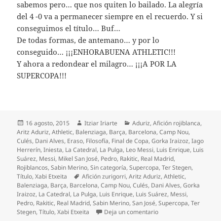
sabemos pero… que nos quiten lo bailado. La alegría
del 4 -0 va a permanecer siempre en el recuerdo. Y si
conseguimos el título… Buf…
De todas formas, de antemano… y por lo
conseguido… ¡¡¡ENHORABUENA ATHLETIC!!!
Y ahora a redondear el milagro… ¡¡¡A POR LA
SUPERCOPA!!!
Publicado
Autor
Categorías
16 agosto, 2015
Itziar Iriarte
Aduriz
,
Afición rojiblanca
,
el
Aritz Aduriz
,
Athletic
,
Balenziaga
,
Barça
,
Barcelona
,
Camp Nou
,
Culés
,
Dani Alves
,
Eraso
,
Filosofía
,
Final de Copa
,
Gorka Iraizoz
,
Iago
Herrerín
,
Iniesta
,
La Catedral
,
La Pulga
,
Leo Messi
,
Luis Enrique
,
Luis
Suárez
,
Messi
,
Mikel San José
,
Pedro
,
Rakitic
,
Real Madrid
,
Rojiblancos
,
Sabin Merino
,
Sin categoría
,
Supercopa
,
Ter Stegen
,
Etiquetas
Título
,
Xabi Etxeita
Afición zurigorri
,
Aritz Aduriz
,
Athletic
,
Balenziaga
,
Barça
,
Barcelona
,
Camp Nou
,
Culés
,
Dani Alves
,
Gorka
Iraizoz
,
La Catedral
,
La Pulga
,
Luis Enrique
,
Luis Suárez
,
Messi
,
Pedro
,
Rakitic
,
Real Madrid
,
Sabin Merino
,
San José
,
Supercopa
,
Ter
en El Athletic pulveriza 
Stegen
,
Título
,
Xabi Etxeita
Deja un comentario