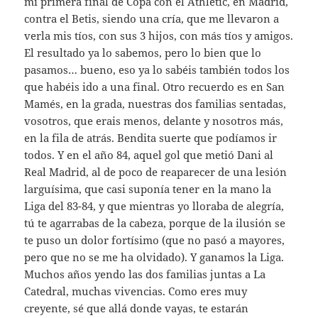
mi primera final de Copa con el Athletic, en Madrid,
contra el Betis, siendo una cría, que me llevaron a
verla mis tíos, con sus 3 hijos, con más tíos y amigos.
El resultado ya lo sabemos, pero lo bien que lo
pasamos… bueno, eso ya lo sabéis también todos los
que habéis ido a una final. Otro recuerdo es en San
Mamés, en la grada, nuestras dos familias sentadas,
vosotros, que erais menos, delante y nosotros más,
en la fila de atrás. Bendita suerte que podíamos ir
todos. Y en el año 84, aquel gol que metió Dani al
Real Madrid, al de poco de reaparecer de una lesión
larguísima, que casi suponía tener en la mano la
Liga del 83-84, y que mientras yo lloraba de alegría,
tú te agarrabas de la cabeza, porque de la ilusión se
te puso un dolor fortísimo (que no pasó a mayores,
pero que no se me ha olvidado). Y ganamos la Liga.
Muchos años yendo las dos familias juntas a La
Catedral, muchas vivencias. Como eres muy
creyente, sé que allá donde vayas, te estarán