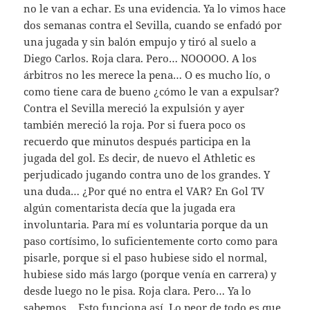
no le van a echar. Es una evidencia. Ya lo vimos hace
dos semanas contra el Sevilla, cuando se enfadó por
una jugada y sin balón empujo y tiró al suelo a
Diego Carlos. Roja clara. Pero… NOOOOO. A los
árbitros no les merece la pena… O es mucho lío, o
como tiene cara de bueno ¿cómo le van a expulsar?
Contra el Sevilla mereció la expulsión y ayer
también mereció la roja. Por si fuera poco os
recuerdo que minutos después participa en la
jugada del gol. Es decir, de nuevo el Athletic es
perjudicado jugando contra uno de los grandes. Y
una duda… ¿Por qué no entra el VAR? En Gol TV
algún comentarista decía que la jugada era
involuntaria. Para mí es voluntaria porque da un
paso cortísimo, lo suficientemente corto como para
pisarle, porque si el paso hubiese sido el normal,
hubiese sido más largo (porque venía en carrera) y
desde luego no le pisa. Roja clara. Pero… Ya lo
sabemos… Esto funciona así. Lo peor de todo es que