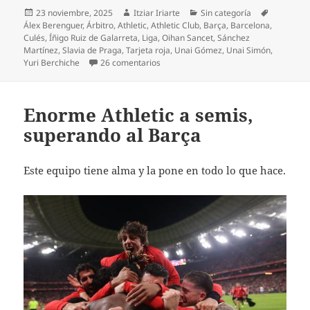
Publicado
Autor
Categorías
Etiquetas
23 noviembre, 2025
Itziar Iriarte
Sin categoría
el
Álex Berenguer
,
Árbitro
,
Athletic
,
Athletic Club
,
Barça
,
Barcelona
,
Culés
,
Íñigo Ruiz de Galarreta
,
Liga
,
Oihan Sancet
,
Sánchez
Martínez
,
Slavia de Praga
,
Tarjeta roja
,
Unai Gómez
,
Unai Simón
,
en El Athletic goleado en Barcelona
Yuri Berchiche
26 comentarios
Enorme Athletic a semis,
superando al Barça
Este equipo tiene alma y la pone en todo lo que hace.