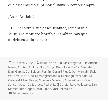
que está increible. ¡A por el Rayo! Y como siempre…
¡Aupa Athletic!
P.D. El arbitraje fue desquiciante y lamentable.
Munuera Montero horrible. También hay que
decirlo cuando se gana.
Publicado
Autor
Categorías
Etiquetas
21 enero, 2022
Itziar Iriarte
Sin categoría
Andoni
el
Iraola
,
Árbitro
,
Athletic Club
,
Barça
,
Barcelona
,
Culés
,
Dani Alves
,
Dani García
,
Dani Vivían
,
Ferrán
,
Gerard Piqué
,
Iker Muniain
,
Iñaki
Williams
,
Jordi Alba
,
Julen Agirrezabala
,
Julen Aguirrezabala
,
La
Catedral
,
Mikel Vesga
,
Munuera Montero
,
Nico Williams
,
Oihan
Sancet
,
Óscar De Marcos
,
Pedro
,
Raúl García
,
Rayo Vallecano
,
San
Mamés
,
Ter Stegen
,
Unai Simón
,
Yuri Berchiche
en ¡Partidazo para eliminar al Barça!
24 comentarios