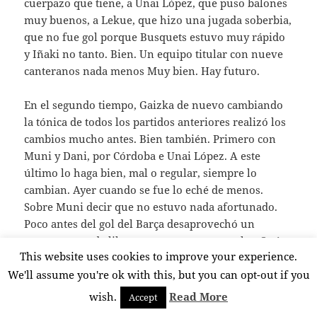
cuerpazo que tiene, a Unai López, que puso balones
muy buenos, a Lekue, que hizo una jugada soberbia,
que no fue gol porque Busquets estuvo muy rápido
y Iñaki no tanto. Bien. Un equipo titular con nueve
canteranos nada menos Muy bien. Hay futuro.
En el segundo tiempo, Gaizka de nuevo cambiando
la tónica de todos los partidos anteriores realizó los
cambios mucho antes. Bien también. Primero con
Muni y Dani, por Córdoba e Unai López. A este
último lo haga bien, mal o regular, siempre lo
cambian. Ayer cuando se fue lo eché de menos.
Sobre Muni decir que no estuvo nada afortunado.
Poco antes del gol del Barça desaprovechó un
contraataque de libro con un pase muy malo. ¡Qué
This website uses cookies to improve your experience.
pena! También Villalibre tuvo muchos minutos. No
brilló, pero tiene que jugar. A ver si le dan una
We'll assume you're ok with this, but you can opt-out if you
titularidad. El Barça tampoco está para echar
wish.
Read More
Accept
muchos cohetes y en una jugada embarullada y con