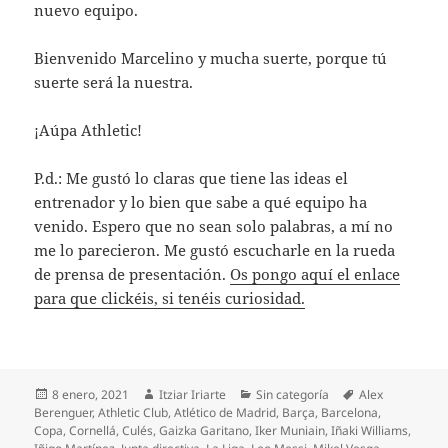
nuevo equipo.
Bienvenido Marcelino y mucha suerte, porque tú
suerte será la nuestra.
¡Aúpa Athletic!
P.d.: Me gustó lo claras que tiene las ideas el
entrenador y lo bien que sabe a qué equipo ha
venido. Espero que no sean solo palabras, a mí no
me lo parecieron. Me gustó escucharle en la rueda
de prensa de presentación.
Os pongo aquí el enlace
para que clickéis, si tenéis curiosidad.
Publicado
Autor
Categorías
Etiquetas
8 enero, 2021
Itziar Iriarte
Sin categoría
Alex
el
Berenguer
,
Athletic Club
,
Atlético de Madrid
,
Barça
,
Barcelona
,
Copa
,
Cornellá
,
Culés
,
Gaizka Garitano
,
Iker Muniain
,
Iñaki Williams
,