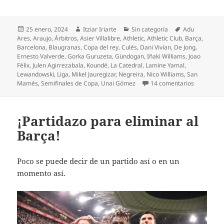
Publicado
Autor
Categorías
Etiquetas
25 enero, 2024
Itziar Iriarte
Sin categoría
Adu
el
Ares
,
Araujo
,
Árbitros
,
Asier Villalibre
,
Athletic
,
Athletic Club
,
Barça
,
Barcelona
,
Blaugranas
,
Copa del rey
,
Culés
,
Dani Vivían
,
De Jong
,
Ernesto Valverde
,
Gorka Guruzeta
,
Gündogan
,
Iñaki Williams
,
Joao
Félix
,
Julen Agirrezabala
,
Koundé
,
La Catedral
,
Lamine Yamal
,
Lewandowski
,
Liga
,
Mikel Jauregizar
,
Negreira
,
Nico Williams
,
San
en Enorme 
Mamés
,
Semifinales de Copa
,
Unai Gómez
14 comentarios
¡Partidazo para eliminar al
Barça!
Poco se puede decir de un partido así o en un
momento así.