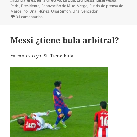
Iñigo Martínez
,
Junta directiva
,
La Liga
,
Leo Messi
,
Mikel Vesga
,
Pedri
,
Presidente
,
Renovación de Mikel Vesga
,
Rueda de prensa de
Marcelino
,
Unai Núñez
,
Unai Simón
,
Unai Vencedor
en Voy tarde pero,… ¡bienvenido, Marcelino!
34 comentarios
Messi ¿tiene bula arbitral?
Ya contesto yo. Sí. Tiene bula.