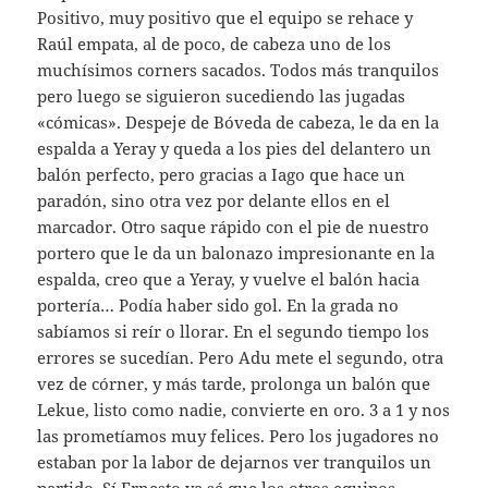
Positivo, muy positivo que el equipo se rehace y
Raúl empata, al de poco, de cabeza uno de los
muchísimos corners sacados. Todos más tranquilos
pero luego se siguieron sucediendo las jugadas
«cómicas». Despeje de Bóveda de cabeza, le da en la
espalda a Yeray y queda a los pies del delantero un
balón perfecto, pero gracias a Iago que hace un
paradón, sino otra vez por delante ellos en el
marcador. Otro saque rápido con el pie de nuestro
portero que le da un balonazo impresionante en la
espalda, creo que a Yeray, y vuelve el balón hacia
portería… Podía haber sido gol. En la grada no
sabíamos si reír o llorar. En el segundo tiempo los
errores se sucedían. Pero Adu mete el segundo, otra
vez de córner, y más tarde, prolonga un balón que
Lekue, listo como nadie, convierte en oro. 3 a 1 y nos
las prometíamos muy felices. Pero los jugadores no
estaban por la labor de dejarnos ver tranquilos un
partido. Sí Ernesto ya sé que los otros equipos