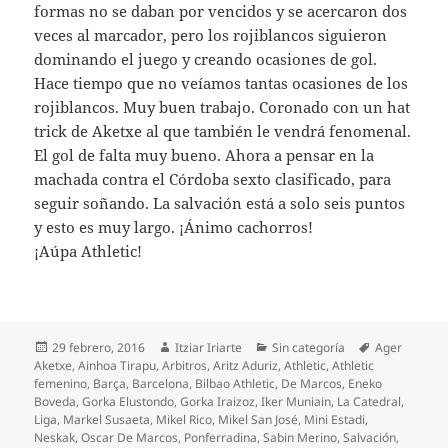
formas no se daban por vencidos y se acercaron dos
veces al marcador, pero los rojiblancos siguieron
dominando el juego y creando ocasiones de gol.
Hace tiempo que no veíamos tantas ocasiones de los
rojiblancos. Muy buen trabajo. Coronado con un hat
trick de Aketxe al que también le vendrá fenomenal.
El gol de falta muy bueno. Ahora a pensar en la
machada contra el Córdoba sexto clasificado, para
seguir soñando. La salvación está a solo seis puntos
y esto es muy largo. ¡Ánimo cachorros!
¡Aúpa Athletic!
Publicado
Autor
Categorías
Etiquetas
29 febrero, 2016
Itziar Iriarte
Sin categoría
Ager
el
Aketxe
,
Ainhoa Tirapu
,
Arbitros
,
Aritz Aduriz
,
Athletic
,
Athletic
femenino
,
Barça
,
Barcelona
,
Bilbao Athletic
,
De Marcos
,
Eneko
Boveda
,
Gorka Elustondo
,
Gorka Iraizoz
,
Iker Muniain
,
La Catedral
,
Liga
,
Markel Susaeta
,
Mikel Rico
,
Mikel San José
,
Mini Estadi
,
Neskak
,
Oscar De Marcos
,
Ponferradina
,
Sabin Merino
,
Salvación
,