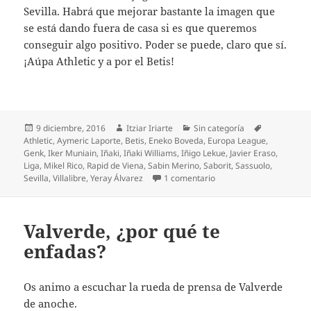
Sevilla. Habrá que mejorar bastante la imagen que
se está dando fuera de casa si es que queremos
conseguir algo positivo. Poder se puede, claro que sí.
¡Aúpa Athletic y a por el Betis!
Publicado
Autor
Categorías
Etiquetas
9 diciembre, 2016
Itziar Iriarte
Sin categoría
el
Athletic
,
Aymeric Laporte
,
Betis
,
Eneko Boveda
,
Europa League
,
Genk
,
Iker Muniain
,
Iñaki
,
Iñaki Williams
,
Iñigo Lekue
,
Javier Eraso
,
Liga
,
Mikel Rico
,
Rapid de Viena
,
Sabin Merino
,
Saborit
,
Sassuolo
,
en El Athletic sólo empa
Sevilla
,
Villalibre
,
Yeray Álvarez
1 comentario
Valverde, ¿por qué te
enfadas?
Os animo a escuchar la rueda de prensa de Valverde
de anoche.