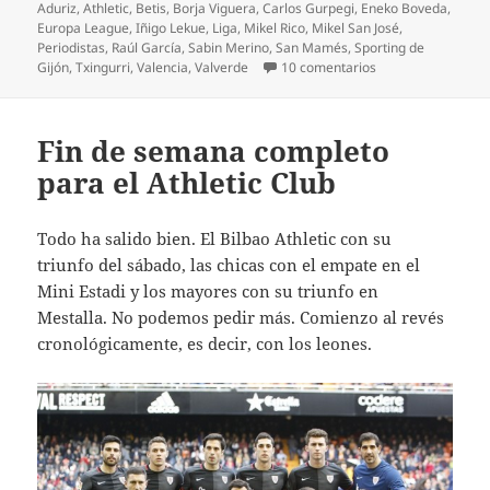
el
Aduriz
,
Athletic
,
Betis
,
Borja Viguera
,
Carlos Gurpegi
,
Eneko Boveda
,
Europa League
,
Iñigo Lekue
,
Liga
,
Mikel Rico
,
Mikel San José
,
Periodistas
,
Raúl García
,
Sabin Merino
,
San Mamés
,
Sporting de
en Valverde, explí
Gijón
,
Txingurri
,
Valencia
,
Valverde
10 comentarios
Fin de semana completo
para el Athletic Club
Todo ha salido bien. El Bilbao Athletic con su
triunfo del sábado, las chicas con el empate en el
Mini Estadi y los mayores con su triunfo en
Mestalla. No podemos pedir más. Comienzo al revés
cronológicamente, es decir, con los leones.