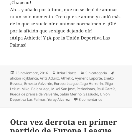
¡Chapeau!
Ah… y añado por último, que no se dejó de animar
ni un solo momento. Creo que se animo y cantó más
de lo que se suele oír o animar normalmente. ¡Olé
por la afición que se sigue dejando oír!
¡Aúpa Athletic! Y ¡A por la Unión Deportiva Las
Palmas!
Publicado
Autor
Categorías
Etiquetas
25 noviembre, 2016
Itziar Iriarte
Sin categoría
el
afición rojiblanca
,
Aritz Aduriz
,
Athletic
,
Aymeric Laporte
,
Eneko
Boveda
,
Ernesto Valverde
,
Europa League
,
Iago Herrerín
,
Iñigo
Lekue
,
Mikel Balenziaga
,
Mikel San José
,
Periodistas
,
Raúl García
,
Rueda de prensa de Valverde
,
Sabin Merino
,
Sassuolo
,
Unión
en Valverde, ¿por
Deportiva Las Palmas
,
Yeray Álvarez
8 comentarios
Otra vez derrota en primer
partido de Europa League