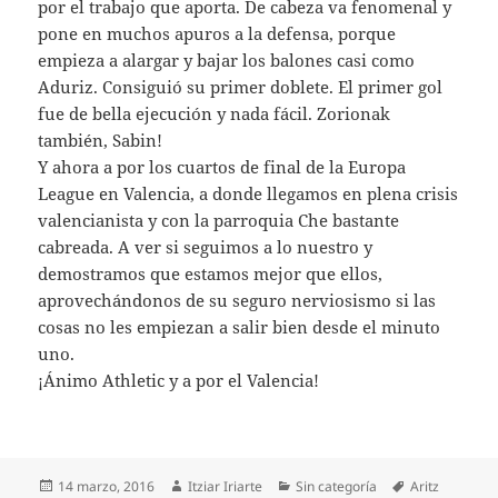
por el trabajo que aporta. De cabeza va fenomenal y
pone en muchos apuros a la defensa, porque
empieza a alargar y bajar los balones casi como
Aduriz. Consiguió su primer doblete. El primer gol
fue de bella ejecución y nada fácil. Zorionak
también, Sabin!
Y ahora a por los cuartos de final de la Europa
League en Valencia, a donde llegamos en plena crisis
valencianista y con la parroquia Che bastante
cabreada. A ver si seguimos a lo nuestro y
demostramos que estamos mejor que ellos,
aprovechándonos de su seguro nerviosismo si las
cosas no les empiezan a salir bien desde el minuto
uno.
¡Ánimo Athletic y a por el Valencia!
Publicado
Autor
Categorías
Etiquetas
14 marzo, 2016
Itziar Iriarte
Sin categoría
Aritz