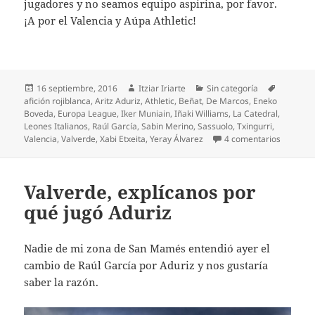
jugadores y no seamos equipo aspirina, por favor.
¡A por el Valencia y Aúpa Athletic!
Publicado
Autor
Categorías
Etiqueta
16 septiembre, 2016
Itziar Iriarte
Sin categoría
el
afición rojiblanca
,
Aritz Aduriz
,
Athletic
,
Beñat
,
De Marcos
,
Eneko
Boveda
,
Europa League
,
Iker Muniain
,
Iñaki Williams
,
La Catedral
,
Leones Italianos
,
Raúl García
,
Sabin Merino
,
Sassuolo
,
Txingurri
,
en Otra 
Valencia
,
Valverde
,
Xabi Etxeita
,
Yeray Álvarez
4 comentarios
Valverde, explícanos por
qué jugó Aduriz
Nadie de mi zona de San Mamés entendió ayer el
cambio de Raúl García por Aduriz y nos gustaría
saber la razón.