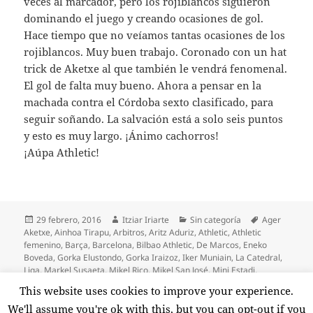
veces al marcador, pero los rojiblancos siguieron
dominando el juego y creando ocasiones de gol.
Hace tiempo que no veíamos tantas ocasiones de los
rojiblancos. Muy buen trabajo. Coronado con un hat
trick de Aketxe al que también le vendrá fenomenal.
El gol de falta muy bueno. Ahora a pensar en la
machada contra el Córdoba sexto clasificado, para
seguir soñando. La salvación está a solo seis puntos
y esto es muy largo. ¡Ánimo cachorros!
¡Aúpa Athletic!
Publicado
Autor
Categorías
Etiquetas
29 febrero, 2016
Itziar Iriarte
Sin categoría
Ager
el
Aketxe
,
Ainhoa Tirapu
,
Arbitros
,
Aritz Aduriz
,
Athletic
,
Athletic
femenino
,
Barça
,
Barcelona
,
Bilbao Athletic
,
De Marcos
,
Eneko
Boveda
,
Gorka Elustondo
,
Gorka Iraizoz
,
Iker Muniain
,
La Catedral
,
Liga
,
Markel Susaeta
,
Mikel Rico
,
Mikel San José
,
Mini Estadi
,
Neskak
,
Oscar De Marcos
,
Ponferradina
,
Sabin Merino
,
Salvación
,
This website uses cookies to improve your experience.
en Fin de semana completo par
Txingurri
,
Valverde
Deja un comentario
We'll assume you're ok with this, but you can opt-out if you