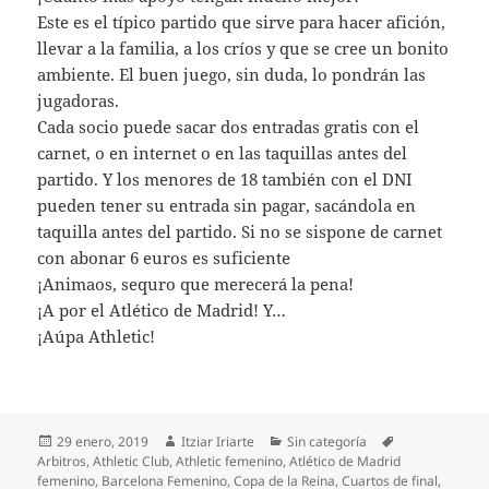
Este es el típico partido que sirve para hacer afición,
llevar a la familia, a los críos y que se cree un bonito
ambiente. El buen juego, sin duda, lo pondrán las
jugadoras.
Cada socio puede sacar dos entradas gratis con el
carnet, o en internet o en las taquillas antes del
partido. Y los menores de 18 también con el DNI
pueden tener su entrada sin pagar, sacándola en
taquilla antes del partido. Si no se sispone de carnet
con abonar 6 euros es suficiente
¡Animaos, sequro que merecerá la pena!
¡A por el Atlético de Madrid! Y…
¡Aúpa Athletic!
Publicado
Autor
Categorías
Etiquetas
29 enero, 2019
Itziar Iriarte
Sin categoría
el
Arbitros
,
Athletic Club
,
Athletic femenino
,
Atlético de Madrid
femenino
,
Barcelona Femenino
,
Copa de la Reina
,
Cuartos de final
,