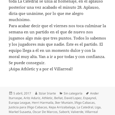
toda La Catedral se unía al homenaje, en el aplauso
posterior una vez acabado el minuto 28. Aplauso,
diría que unánime, por lo que me alegro
muchísimo.
Para acabar decir que el viernes nos toca culminar la
semana en un partido en el que de nuevo nos
jugamos algo más que tres puntos. Todos lo sabemos
y los jugadores más que nadie. Éste es el partido. El
equipo llega a él en un momento dulce y con la
moral muy alta. Van a ir a por todas y con confianza.
Se puede conseguir.
¡Aúpa Athletic y a por el Villarreal!
Publicado
Autor
Categorías
Etiquetas
5 abril, 2017
Itziar Iriarte
Sin categoría
Ander
el
Iturraspe
,
Aritz Aduriz
,
Athletic
,
Beñat
,
David Lopez
,
Espaynol
,
Europa League
,
Herri Harmaila
,
Iker Muniain
,
Iñigo Cabacas
,
Justicia para Iñigo Cabacas
,
Kepa Arrizabalaga
,
La Catedral
,
Liga
,
Markel Susaeta
,
Oscar De Marcos
,
Saborit
,
Valverde
,
Villarreal