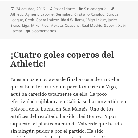
Publicado
Autor
Categorías
Etiquetas
24 octubre, 2016
Itziar Iriarte
Sin categoría
el
Athletic
,
Aymeric Laporte
,
Bernabeu
,
Cristiano Ronaldo
,
Europa
League
,
Genk
,
Gorka Iraizoz
,
Iñaki Williams
,
Iñigo Lekue
,
Javier
Eraso
,
Liga
,
Mikel Rico
,
Morata
,
Osasuna
,
Real Madrid
,
Saborit
,
Xabi
en Tan bien el Athletic como mal Ronaldo
Etxeita
5 comentarios
¡Cuatro goles coperos del
Athletic!
Ya estamos en octavos de final a costa de un Celta
que si bien le sostuvo un poco la suerte en Vigo,
aquí ha carecido totalmente de ella. La poco
efectividad rojiblanca en Galicia se ha convertido en
pólvora de la buena en San Mamés. Uno de los
artífices del resultado ha sido Ibai Gómez. Y por
supuesto, el planteamiento de Valverde que ha ido
sin ningún pudor a por el partido. Ha sido