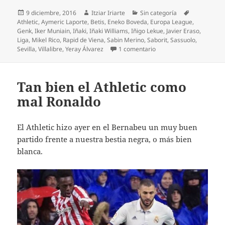
Publicado
Autor
Categorías
Etiquetas
9 diciembre, 2016
Itziar Iriarte
Sin categoría
el
Athletic
,
Aymeric Laporte
,
Betis
,
Eneko Boveda
,
Europa League
,
Genk
,
Iker Muniain
,
Iñaki
,
Iñaki Williams
,
Iñigo Lekue
,
Javier Eraso
,
Liga
,
Mikel Rico
,
Rapid de Viena
,
Sabin Merino
,
Saborit
,
Sassuolo
,
en El Athletic sólo empa
Sevilla
,
Villalibre
,
Yeray Álvarez
1 comentario
Tan bien el Athletic como
mal Ronaldo
El Athletic hizo ayer en el Bernabeu un muy buen
partido frente a nuestra bestia negra, o más bien
blanca.