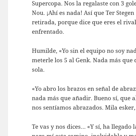
Supercopa. Nos la regalaste con 3 gol
Nou. ¡Ahí es nada! Así que Ter Stegen
retirada, porque dice que eres el rival
enfrentado.
Humilde, «Yo sin el equipo no soy na
meterle los 5 al Genk. Nada más que de
sola.
«Yo abro los brazos en señal de abra
nada más que añadir. Bueno sí, que al
nos sentíamos abrazados. Mila esker, 
Te vas y nos dices… «Y sí, ha llegado 
para mí este camino, inolvidable y mar