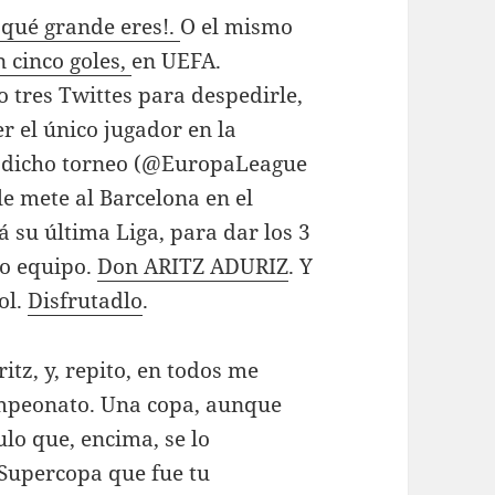
 qué grande eres!.
O el mismo
 cinco goles,
en UEFA.
o tres Twittes para despedirle,
ser el único jugador en la
en dicho torneo (@EuropaLeague
 le mete al Barcelona en el
á su última Liga, para dar los 3
ro equipo.
Don ARITZ ADURIZ
. Y
ol.
Disfrutadlo
.
itz, y, repito, en todos me
ampeonato. Una copa, aunque
lo que, encima, se lo
 Supercopa que fue tu