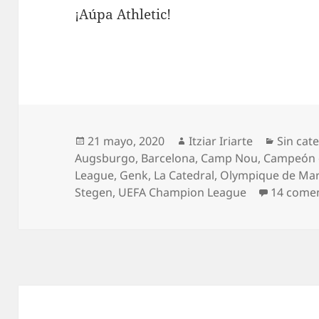
¡Aúpa Athletic!
Publicado
Autor
Categor
21 mayo, 2020
Itziar Iriarte
Sin cat
el
Augsburgo
,
Barcelona
,
Camp Nou
,
Campeón 
League
,
Genk
,
La Catedral
,
Olympique de Mar
Stegen
,
UEFA Champion League
14 comen