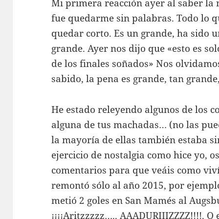
Mi primera reacción ayer al saber la 
fue quedarme sin palabras. Todo lo q
quedar corto. Es un grande, ha sido 
grande. Ayer nos dijo que «esto es s
de los finales soñados» Nos olvidamo
sabido, la pena es grande, tan grande
He estado releyendo algunos de los c
alguna de tus machadas… (no las pue
la mayoría de ellas también estaba si
ejercicio de nostalgia como hice yo, o
comentarios para que veáis como viv
remontó sólo al año 2015, por ejempl
metió 2 goles en San Mamés al Augsbu
¡¡¡¡Aritzzzzz….. AAADURIIIZZZZ!!!!.
O e