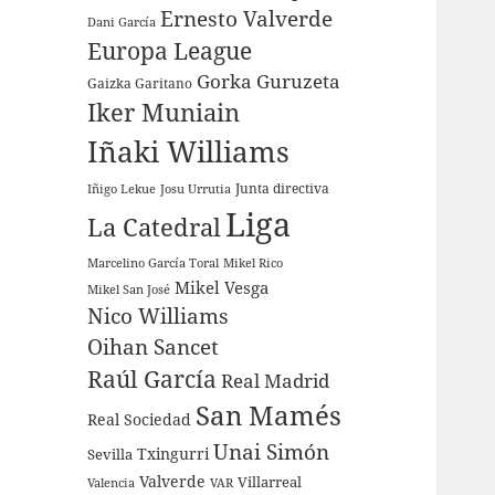
Ernesto Valverde
Dani García
Europa League
Gorka Guruzeta
Gaizka Garitano
Iker Muniain
Iñaki Williams
Junta directiva
Iñigo Lekue
Josu Urrutia
Liga
La Catedral
Marcelino García Toral
Mikel Rico
Mikel Vesga
Mikel San José
Nico Williams
Oihan Sancet
Raúl García
Real Madrid
San Mamés
Real Sociedad
Unai Simón
Sevilla
Txingurri
Valverde
Villarreal
Valencia
VAR