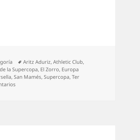
ías
Etiquetas
egoría
Aritz Aduriz
,
Athletic Club
,
de la Supercopa
,
El Zorro
,
Europa
sella
,
San Mamés
,
Supercopa
,
Ter
en Aritz, grande hasta en la despedida
tarios