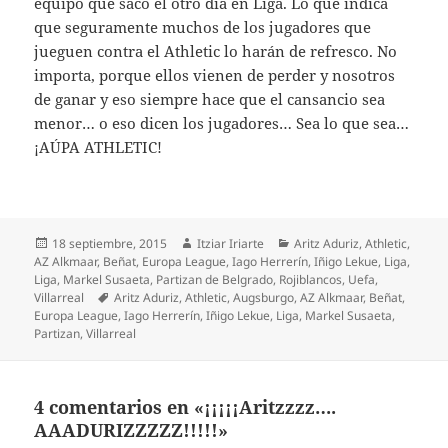
equipo que sacó el otro día en Liga. Lo que indica
que seguramente muchos de los jugadores que
jueguen contra el Athletic lo harán de refresco. No
importa, porque ellos vienen de perder y nosotros
de ganar y eso siempre hace que el cansancio sea
menor… o eso dicen los jugadores… Sea lo que sea…
¡AÚPA ATHLETIC!
Publicado
Autor
Categorías
18 septiembre, 2015
Itziar Iriarte
Aritz Aduriz
,
Athletic
,
el
AZ Alkmaar
,
Beñat
,
Europa League
,
Iago Herrerín
,
Iñigo Lekue
,
Liga
,
Liga
,
Markel Susaeta
,
Partizan de Belgrado
,
Rojiblancos
,
Uefa
,
Etiquetas
Villarreal
Aritz Aduriz
,
Athletic
,
Augsburgo
,
AZ Alkmaar
,
Beñat
,
Europa League
,
Iago Herrerín
,
Iñigo Lekue
,
Liga
,
Markel Susaeta
,
Partizan
,
Villarreal
4 comentarios en «¡¡¡¡¡Aritzzzz….
AAADURIZZZZZ!!!!!»