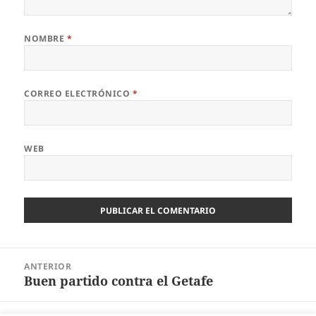
NOMBRE
*
CORREO ELECTRÓNICO
*
WEB
Navegación
ANTERIOR
de
Buen partido contra el Getafe
Entrada
entradas
anterior: