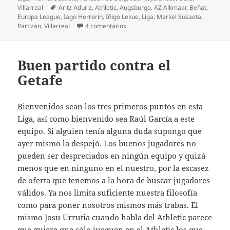
Etiquetas
Villarreal
Aritz Aduriz
,
Athletic
,
Augsburgo
,
AZ Alkmaar
,
Beñat
,
Europa League
,
Iago Herrerín
,
Iñigo Lekue
,
Liga
,
Markel Susaeta
,
en ¡¡¡¡¡Aritzzzz…. AAADURIZZZZZ!!!!!
Partizan
,
Villarreal
4 comentarios
Buen partido contra el
Getafe
Bienvenidos sean los tres primeros puntos en esta
Liga, así como bienvenido sea Raúl García a este
equipo. Si alguien tenía alguna duda supongo que
ayer mismo la despejó. Los buenos jugadores no
pueden ser despreciados en ningún equipo y quizá
menos que en ninguno en el nuestro, por la escasez
de oferta que tenemos a la hora de buscar jugadores
válidos. Ya nos limita suficiente nuestra filosofía
como para poner nosotros mismos más trabas. El
mismo Josu Urrutia cuando habla del Athletic parece
que quiere que sólo jueguen en el Athletic los que