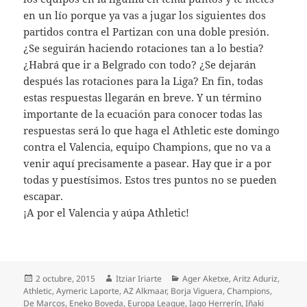
en un lío porque ya vas a jugar los siguientes dos
partidos contra el Partizan con una doble presión.
¿Se seguirán haciendo rotaciones tan a lo bestia?
¿Habrá que ir a Belgrado con todo? ¿Se dejarán
después las rotaciones para la Liga? En fin, todas
estas respuestas llegarán en breve. Y un término
importante de la ecuación para conocer todas las
respuestas será lo que haga el Athletic este domingo
contra el Valencia, equipo Champions, que no va a
venir aquí precisamente a pasear. Hay que ir a por
todas y puestísimos. Estos tres puntos no se pueden
escapar.
¡A por el Valencia y aúpa Athletic!
Publicado
Autor
Categorías
2 octubre, 2015
Itziar Iriarte
Ager Aketxe
,
Aritz Aduriz
,
el
Athletic
,
Aymeric Laporte
,
AZ Alkmaar
,
Borja Viguera
,
Champions
,
De Marcos
,
Eneko Boveda
,
Europa League
,
Iago Herrerín
,
Iñaki