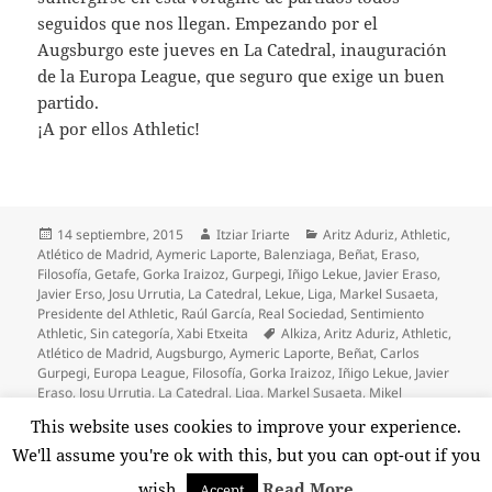
seguidos que nos llegan. Empezando por el
Augsburgo este jueves en La Catedral, inauguración
de la Europa League, que seguro que exige un buen
partido.
¡A por ellos Athletic!
Publicado
Autor
Categorías
14 septiembre, 2015
Itziar Iriarte
Aritz Aduriz
,
Athletic
,
el
Atlético de Madrid
,
Aymeric Laporte
,
Balenziaga
,
Beñat
,
Eraso
,
Filosofía
,
Getafe
,
Gorka Iraizoz
,
Gurpegi
,
Iñigo Lekue
,
Javier Eraso
,
Javier Erso
,
Josu Urrutia
,
La Catedral
,
Lekue
,
Liga
,
Markel Susaeta
,
Presidente del Athletic
,
Raúl García
,
Real Sociedad
,
Sentimiento
Etiquetas
Athletic
,
Sin categoría
,
Xabi Etxeita
Alkiza
,
Aritz Aduriz
,
Athletic
,
Atlético de Madrid
,
Augsburgo
,
Aymeric Laporte
,
Beñat
,
Carlos
Gurpegi
,
Europa League
,
Filosofía
,
Gorka Iraizoz
,
Iñigo Lekue
,
Javier
Eraso
,
Josu Urrutia
,
La Catedral
,
Liga
,
Markel Susaeta
,
Mikel
Balenziaga
,
Raúl García
,
Real Sociedad
,
Velázquez
,
Xabi Etxeita
This website uses cookies to improve your experience.
en Buen partido contra el Getafe
6 comentarios
We'll assume you're ok with this, but you can opt-out if you
wish.
Read More
Accept
Funciona gracias a WordPress