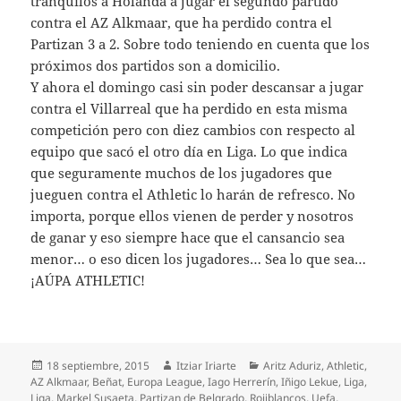
tranquilos a Holanda a jugar el segundo partido
contra el AZ Alkmaar, que ha perdido contra el
Partizan 3 a 2. Sobre todo teniendo en cuenta que los
próximos dos partidos son a domicilio.
Y ahora el domingo casi sin poder descansar a jugar
contra el Villarreal que ha perdido en esta misma
competición pero con diez cambios con respecto al
equipo que sacó el otro día en Liga. Lo que indica
que seguramente muchos de los jugadores que
jueguen contra el Athletic lo harán de refresco. No
importa, porque ellos vienen de perder y nosotros
de ganar y eso siempre hace que el cansancio sea
menor… o eso dicen los jugadores… Sea lo que sea…
¡AÚPA ATHLETIC!
Publicado
Autor
Categorías
18 septiembre, 2015
Itziar Iriarte
Aritz Aduriz
,
Athletic
,
el
AZ Alkmaar
,
Beñat
,
Europa League
,
Iago Herrerín
,
Iñigo Lekue
,
Liga
,
Liga
,
Markel Susaeta
,
Partizan de Belgrado
,
Rojiblancos
,
Uefa
,