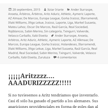
Publicado
Autor
Categorías
28 septiembre, 2015
Itziar Iriarte
Ander Iturraspe
,
el
Anoeta
,
Árbitros
,
Árbitros
,
Aritz Aduriz
,
Athletic
,
Aymeric Laporte
,
AZ Almaar
,
De Marcos
,
Europa League
,
Gorka Iraizoz
,
Illarramendi
,
Iñaki Williams
,
Iñigo Lekue
,
Iraizoz
,
Laporte
,
Liga
,
Markel Susaeta
,
Mateu Lahoz
,
Oscar De Marcos
,
Raúl García
,
Real Sociedad
,
Rojiblancos
,
Sabin Merino
,
Sin categoría
,
Txingurri
,
Valverde
,
Etiquetas
Velasco Carballo
,
Xabi Etxeita
Ander Iturraspe
,
Anoeta
,
Arbitros
,
Aritz Aduriz
,
Athletic
,
Aymeric Laporte
,
AZ Alkmaar
,
De
Marcos
,
Europa League
,
Gorka Iraizoz
,
Holandeses
,
Illarramendi
,
Iñaki Williams
,
Iñigo Lekue
,
Liga
,
Markel Susaeta
,
Raúl García
,
Real
Madrid
,
Real Sociedad
,
Sabin Merino
,
Txingurri
,
Valverde
,
Velasco
en El Athletic mereció 
Carballo
,
Xabi Etxeita
,
Zurutuza
4 comentarios
¡¡¡¡¡Aritzzzz….
AAADURIZZZZZ!!!!!
Si no tuviesemos a Aritz tendríamos que inventarlo.
Casi él sólo ha ganado el partido a los alemanes. Sus
apariciones providenciales en forma de goles dan al