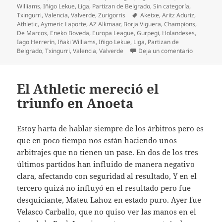
Williams
,
Iñigo Lekue
,
Liga
,
Partizan de Belgrado
,
Sin categoría
,
Etiquetas
Txingurri
,
Valencia
,
Valverde
,
Zurigorris
Aketxe
,
Aritz Aduriz
,
Athletic
,
Aymeric Laporte
,
AZ Alkmaar
,
Borja Viguera
,
Champions
,
De Marcos
,
Eneko Boveda
,
Europa League
,
Gurpegi
,
Holandeses
,
Iago Herrerín
,
Iñaki Williams
,
Iñigo Lekue
,
Liga
,
Partizan de
en Regalo
Belgrado
,
Txingurri
,
Valencia
,
Valverde
Deja un comentario
El Athletic mereció el
triunfo en Anoeta
Estoy harta de hablar siempre de los árbitros pero es
que en poco tiempo nos están haciendo unos
arbitrajes que no tienen un pase. En dos de los tres
últimos partidos han influido de manera negativo
clara, afectando con seguridad al resultado, Y en el
tercero quizá no influyó en el resultado pero fue
desquiciante, Mateu Lahoz en estado puro. Ayer fue
Velasco Carballo, que no quiso ver las manos en el