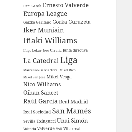
Ernesto Valverde
Dani García
Europa League
Gorka Guruzeta
Gaizka Garitano
Iker Muniain
Iñaki Williams
Junta directiva
Iñigo Lekue
Josu Urrutia
Liga
La Catedral
Marcelino García Toral
Mikel Rico
Mikel Vesga
Mikel San José
Nico Williams
Oihan Sancet
Raúl García
Real Madrid
San Mamés
Real Sociedad
Unai Simón
Sevilla
Txingurri
Valverde
Villarreal
Valencia
VAR