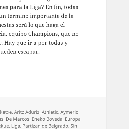
nes para la Liga? En fin, todas
 un término importante de la
estas será lo que haga el
ncia, equipo Champions, que no
. Hay que ir a por todas y
pueden escapar.
rías
Aketxe
,
Aritz Aduriz
,
Athletic
,
Aymeric
ns
,
De Marcos
,
Eneko Boveda
,
Europa
ekue
,
Liga
,
Partizan de Belgrado
,
Sin