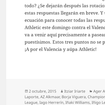
todo? ¿Se dejarán después las rotacio
estas respuestas llegarán en breve. Y
ecuación para conocer todas las respu
Athletic este domingo contra el Vale
va a venir aquí precisamente a pasear
puestísimos. Estos tres puntos no se 
¡A por el Valencia y aúpa Athletic!
Publicado
Autor
Catego
2 octubre, 2015
Itziar Iriarte
Ager 
el
Laporte
,
AZ Alkmaar
,
Borja Viguera
,
Champio
League
,
Iago Herrerín
,
Iñaki Williams
,
Iñigo L