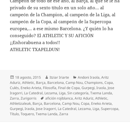
Campeón de todo de ese año, al Barça, al que se le ha
privado de su sexto título en un solo año… al
campeón de la Champion, al campeón de la Liga, al
campeón de la Copa, al campeón de la Supercopa
europea,… a ese mismo Barcelona. ¿Y quién lo ha
conseguido? El ATHLETIC Y SU AFICIÓN
¡¡Enhorabuena a todos!!
ATHLETIC TXAPELDUN!
Publicado
Autor
Categorías
18 agosto, 2015
Itziar Iriarte
Andoni Iraola
,
Aritz
el
Aduriz
,
Athletic
,
Barça
,
Barcelona
,
Camp Nou
,
Champions
,
Copa
,
Culés
,
Eneko Arieta
,
Filosofía
,
Final de Copa
,
Gurpegi
,
Iraola
,
Jose
Iragorri
,
La Catedral
,
Lezama
,
Liga
,
Sin categoría
,
Txema Landa
,
Etiquetas
Zarra
,
Zurigorris
afición rojiblanca
,
Aritz Aduriz
,
Athletic
,
Athletizaleak
,
Barça
,
Barcelona
,
Camp Nou
,
Copa
,
Eneko Arieta
,
Gurpegi
,
Iraola
,
Jose Iragorri
,
La Catedral
,
Lezama
,
Liga
,
Supercopa
,
Título
,
Toquero
,
Txema Landa
,
Zarra