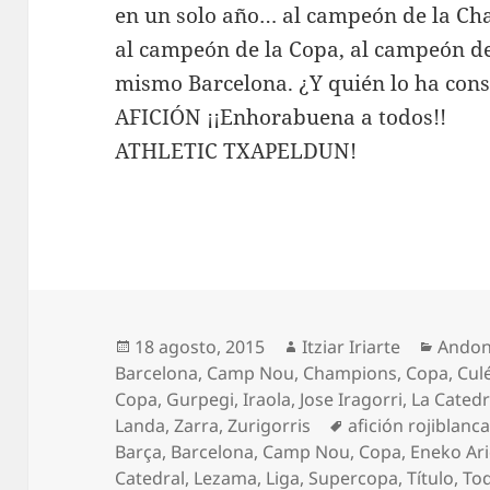
en un solo año… al campeón de la Ch
al campeón de la Copa, al campeón d
mismo Barcelona. ¿Y quién lo ha con
AFICIÓN ¡¡Enhorabuena a todos!!
ATHLETIC TXAPELDUN!
Publicado
Autor
Categ
18 agosto, 2015
Itziar Iriarte
Andoni
el
Barcelona
,
Camp Nou
,
Champions
,
Copa
,
Cul
Copa
,
Gurpegi
,
Iraola
,
Jose Iragorri
,
La Catedr
Etiquetas
Landa
,
Zarra
,
Zurigorris
afición rojiblanc
Barça
,
Barcelona
,
Camp Nou
,
Copa
,
Eneko Ari
Catedral
,
Lezama
,
Liga
,
Supercopa
,
Título
,
To