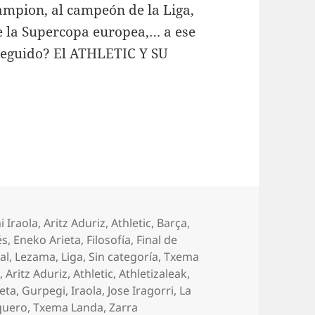
ampion, al campeón de la Liga,
e la Supercopa europea,… a ese
seguido? El ATHLETIC Y SU
orías
 Iraola
,
Aritz Aduriz
,
Athletic
,
Barça
,
és
,
Eneko Arieta
,
Filosofía
,
Final de
al
,
Lezama
,
Liga
,
Sin categoría
,
Txema
a
,
Aritz Aduriz
,
Athletic
,
Athletizaleak
,
eta
,
Gurpegi
,
Iraola
,
Jose Iragorri
,
La
quero
,
Txema Landa
,
Zarra