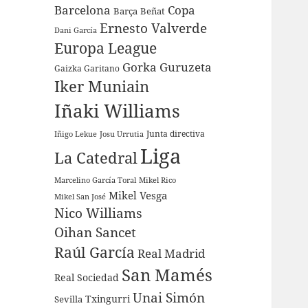
Barcelona
Copa
Barça
Beñat
Ernesto Valverde
Dani García
Europa League
Gorka Guruzeta
Gaizka Garitano
Iker Muniain
Iñaki Williams
Junta directiva
Iñigo Lekue
Josu Urrutia
Liga
La Catedral
Marcelino García Toral
Mikel Rico
Mikel Vesga
Mikel San José
Nico Williams
Oihan Sancet
Raúl García
Real Madrid
San Mamés
Real Sociedad
Unai Simón
Sevilla
Txingurri