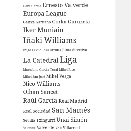
Ernesto Valverde
Dani García
Europa League
Gorka Guruzeta
Gaizka Garitano
Iker Muniain
Iñaki Williams
Junta directiva
Iñigo Lekue
Josu Urrutia
Liga
La Catedral
Marcelino García Toral
Mikel Rico
Mikel Vesga
Mikel San José
Nico Williams
Oihan Sancet
Raúl García
Real Madrid
San Mamés
Real Sociedad
Unai Simón
Sevilla
Txingurri
Valverde
Villarreal
Valencia
VAR