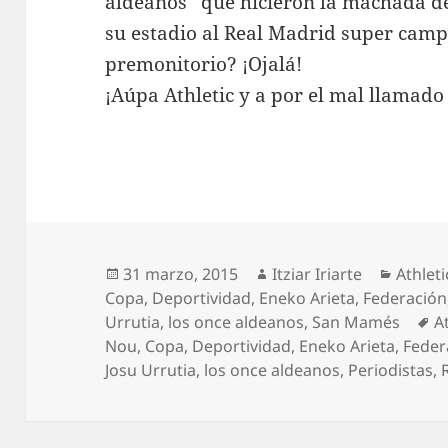
aldeanos” que hicieron la machada de 
su estadio al Real Madrid super camp
premonitorio? ¡Ojalá!
¡Aúpa Athletic y a por el mal llamado
Publicado
Autor
Catego
31 marzo, 2015
Itziar Iriarte
Athleti
el
Copa
,
Deportividad
,
Eneko Arieta
,
Federación
E
Urrutia
,
los once aldeanos
,
San Mamés
A
Nou
,
Copa
,
Deportividad
,
Eneko Arieta
,
Feder
Josu Urrutia
,
los once aldeanos
,
Periodistas
,