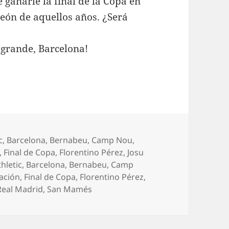
ganarle la final de la Copa en
eón de aquellos años. ¿Será
 grande, Barcelona!
rías
c
,
Barcelona
,
Bernabeu
,
Camp Nou
,
,
Final de Copa
,
Florentino Pérez
,
Josu
tiquetas
thletic
,
Barcelona
,
Bernabeu
,
Camp
ación
,
Final de Copa
,
Florentino Pérez
,
Real Madrid
,
San Mamés