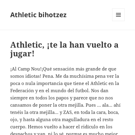
Athletic bihotzez
MENÚ
Y
WIDGETS
Athletic, ¡te la han vuelto a
jugar!
¡Al Camp Nou!¡Qué sensación más grande de que
somos idiotas! Pena. Me da muchísima pena ver la
poca o nula importancia que tiene el Athletic en la
Federación y en el mundo del futbol. Nos dan
siempre en todos los papos y parece que no nos
cansamos de poner la otra mejilla. Pues … ala… ahí
tenéis la otra mejilla… y ZAS, en toda la cara, boca,
ojo, y hasta alguna otra magulladura en el resto
cuerpo. Hemos vuelto a hacer el ridículo en los
despachos y van, ni lo sé, porque es mucho mejor