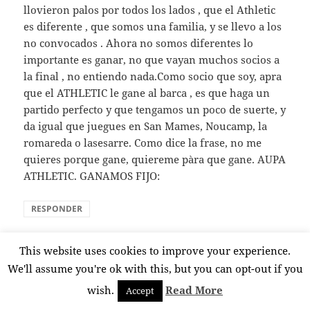
llovieron palos por todos los lados , que el Athletic
es diferente , que somos una familia, y se llevo a los
no convocados . Ahora no somos diferentes lo
importante es ganar, no que vayan muchos socios a
la final , no entiendo nada.Como socio que soy, apra
que el ATHLETIC le gane al barca , es que haga un
partido perfecto y que tengamos un poco de suerte, y
da igual que juegues en San Mames, Noucamp, la
romareda o lasesarre. Como dice la frase, no me
quieres porque gane, quiereme pàra que gane. AUPA
ATHLETIC. GANAMOS FIJO:
RESPONDER
This website uses cookies to improve your experience.
Itziar Iriarte
dice:
We'll assume you're ok with this, but you can opt-out if you
27 marzo, 2015 a las 23:32
wish.
Read More
Accept
Ramón me encanta tu optimismo. Me encantaría