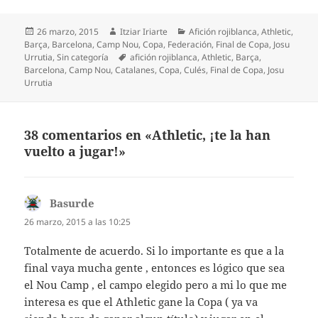
Publicado
Autor
Categorías
26 marzo, 2015
Itziar Iriarte
Afición rojiblanca
,
Athletic
,
el
Barça
,
Barcelona
,
Camp Nou
,
Copa
,
Federación
,
Final de Copa
,
Josu
Etiquetas
Urrutia
,
Sin categoría
afición rojiblanca
,
Athletic
,
Barça
,
Barcelona
,
Camp Nou
,
Catalanes
,
Copa
,
Culés
,
Final de Copa
,
Josu
Urrutia
38 comentarios en «Athletic, ¡te la han
vuelto a jugar!»
Basurde
dice:
26 marzo, 2015 a las 10:25
Totalmente de acuerdo. Si lo importante es que a la
final vaya mucha gente , entonces es lógico que sea
el Nou Camp , el campo elegido pero a mi lo que me
interesa es que el Athletic gane la Copa ( ya va