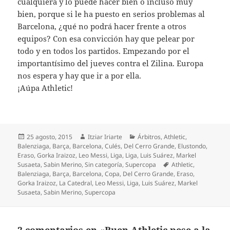
cualquiera y lo puede hacer bien o incluso muy
bien, porque si le ha puesto en serios problemas al
Barcelona, ¿qué no podrá hacer frente a otros
equipos? Con esa convicción hay que pelear por
todo y en todos los partidos. Empezando por el
importantísimo del jueves contra el Zilina. Europa
nos espera y hay que ir a por ella.
¡Aúpa Athletic!
Publicado
Autor
Categorías
25 agosto, 2015
Itziar Iriarte
Árbitros
,
Athletic
,
el
Balenziaga
,
Barça
,
Barcelona
,
Culés
,
Del Cerro Grande
,
Elustondo
,
Eraso
,
Gorka Iraizoz
,
Leo Messi
,
Liga
,
Liga
,
Luis Suárez
,
Markel
Etiquetas
Susaeta
,
Sabin Merino
,
Sin categoría
,
Supercopa
Athletic
,
Balenziaga
,
Barça
,
Barcelona
,
Copa
,
Del Cerro Grande
,
Eraso
,
Gorka Iraizoz
,
La Catedral
,
Leo Messi
,
Liga
,
Luis Suárez
,
Markel
Susaeta
,
Sabin Merino
,
Supercopa