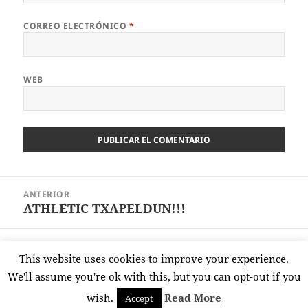
CORREO ELECTRÓNICO
*
WEB
Navegación
ANTERIOR
de
ATHLETIC TXAPELDUN!!!
Entrada
entradas
anterior:
SIGUIENTE
This website uses cookies to improve your experience.
Desastre del Athletic en Eibar
Entrada
We'll assume you're ok with this, but you can opt-out if you
siguiente:
wish.
Read More
Accept
Funciona gracias a WordPress