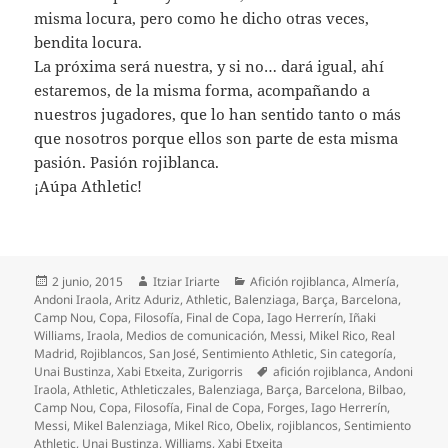
misma locura, pero como he dicho otras veces,
bendita locura.
La próxima será nuestra, y si no… dará igual, ahí
estaremos, de la misma forma, acompañando a
nuestros jugadores, que lo han sentido tanto o más
que nosotros porque ellos son parte de esta misma
pasión. Pasión rojiblanca.
¡Aúpa Athletic!
Publicado
Autor
Categorías
2 junio, 2015
Itziar Iriarte
Afición rojiblanca
,
Almería
,
el
Andoni Iraola
,
Aritz Aduriz
,
Athletic
,
Balenziaga
,
Barça
,
Barcelona
,
Camp Nou
,
Copa
,
Filosofía
,
Final de Copa
,
Iago Herrerín
,
Iñaki
Williams
,
Iraola
,
Medios de comunicación
,
Messi
,
Mikel Rico
,
Real
Madrid
,
Rojiblancos
,
San José
,
Sentimiento Athletic
,
Sin categoría
,
Etiquetas
Unai Bustinza
,
Xabi Etxeita
,
Zurigorris
afición rojiblanca
,
Andoni
Iraola
,
Athletic
,
Athleticzales
,
Balenziaga
,
Barça
,
Barcelona
,
Bilbao
,
Camp Nou
,
Copa
,
Filosofía
,
Final de Copa
,
Forges
,
Iago Herrerín
,
Messi
,
Mikel Balenziaga
,
Mikel Rico
,
Obelix
,
rojiblancos
,
Sentimiento
Athletic
,
Unai Bustinza
,
Williams
,
Xabi Etxeita