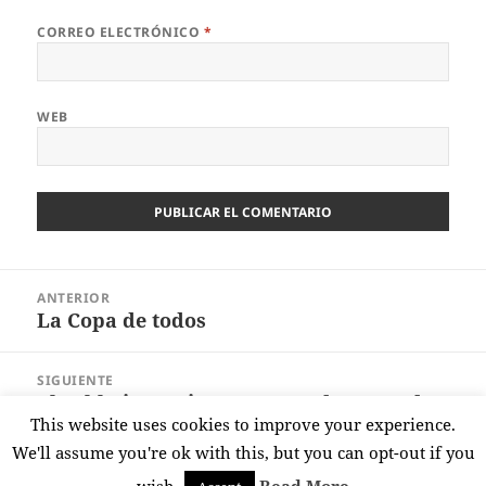
CORREO ELECTRÓNICO
*
WEB
Navegación
ANTERIOR
de
La Copa de todos
Entrada
entradas
anterior:
SIGUIENTE
El Athletic empieza temporada ganando
Entrada
This website uses cookies to improve your experience.
al Inter Baku
siguiente:
We'll assume you're ok with this, but you can opt-out if you