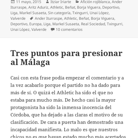
Publicado
Autor
Categorías
11 mayo, 2015
Itziar Iriarte
Afición rojiblanca
,
Ander
el
Iturraspe
,
Aritz Aduriz
,
Athletic
,
Beñat
,
Borja Viguera
,
Deportivo
,
Liga
,
Markel Susaeta
,
Sin categoría
,
Txingurri
,
Unai López
,
Etiquetas
Valverde
Ander Iturraspe
,
Athletic
,
Beñat
,
Borja Viguera
,
Deportivo
,
Europa
,
Liga
,
Markel Susaeta
,
Real Sociedad
,
Txingurri
,
en ¿Quiere el Athletic la séptima
Unai López
,
Valverde
10 comentarios
Tres puntos para presionar
al Málaga
Casi con esta frase podía empezar el comentario y a
la vez acabarlo porque el partido no ha dado para
más de sí. O quizá el Athletic ha sido el que no
estaba para mucho más. De hecho casi la mayor
protagonista ha sido la inmensa inocencia del
Córdoba, que ha dejado a las claras el motivo de su
clasificación. De cara a puerta han demostrado una
incapacidad manifiesta. Lo malo es que nuestros
chicos no es que hayan estado mucho más acertados.