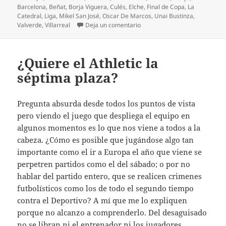
Barcelona
,
Beñat
,
Borja Viguera
,
Culés
,
Elche
,
Final de Copa
,
La
Catedral
,
Liga
,
Mikel San José
,
Oscar De Marcos
,
Unai Bustinza
,
en Milagro de 15 minutos cont
Valverde
,
Villarreal
Deja un comentario
¿Quiere el Athletic la
séptima plaza?
Pregunta absurda desde todos los puntos de vista
pero viendo el juego que despliega el equipo en
algunos momentos es lo que nos viene a todos a la
cabeza. ¿Cómo es posible que jugándose algo tan
importante como el ir a Europa el año que viene se
perpetren partidos como el del sábado; o por no
hablar del partido entero, que se realicen crimenes
futbolísticos como los de todo el segundo tiempo
contra el Deportivo? A mí que me lo expliquen
porque no alcanzo a comprenderlo. Del desaguisado
no se libran ni el entrenador ni los jugadores.