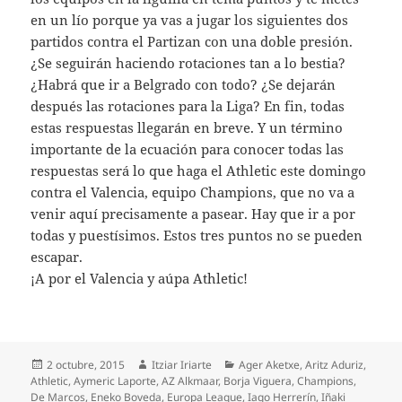
en un lío porque ya vas a jugar los siguientes dos
partidos contra el Partizan con una doble presión.
¿Se seguirán haciendo rotaciones tan a lo bestia?
¿Habrá que ir a Belgrado con todo? ¿Se dejarán
después las rotaciones para la Liga? En fin, todas
estas respuestas llegarán en breve. Y un término
importante de la ecuación para conocer todas las
respuestas será lo que haga el Athletic este domingo
contra el Valencia, equipo Champions, que no va a
venir aquí precisamente a pasear. Hay que ir a por
todas y puestísimos. Estos tres puntos no se pueden
escapar.
¡A por el Valencia y aúpa Athletic!
Publicado
Autor
Categorías
2 octubre, 2015
Itziar Iriarte
Ager Aketxe
,
Aritz Aduriz
,
el
Athletic
,
Aymeric Laporte
,
AZ Alkmaar
,
Borja Viguera
,
Champions
,
De Marcos
,
Eneko Boveda
,
Europa League
,
Iago Herrerín
,
Iñaki