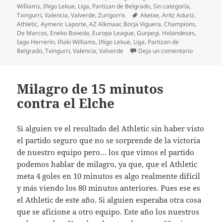
Williams
,
Iñigo Lekue
,
Liga
,
Partizan de Belgrado
,
Sin categoría
,
Etiquetas
Txingurri
,
Valencia
,
Valverde
,
Zurigorris
Aketxe
,
Aritz Aduriz
,
Athletic
,
Aymeric Laporte
,
AZ Alkmaar
,
Borja Viguera
,
Champions
,
De Marcos
,
Eneko Boveda
,
Europa League
,
Gurpegi
,
Holandeses
,
Iago Herrerín
,
Iñaki Williams
,
Iñigo Lekue
,
Liga
,
Partizan de
en Regalo
Belgrado
,
Txingurri
,
Valencia
,
Valverde
Deja un comentario
Milagro de 15 minutos
contra el Elche
Si alguien ve el resultado del Athletic sin haber visto
el partido seguro que no se sorprende de la victoria
de nuestro equipo pero… los que vimos el partido
podemos hablar de milagro, ya que, que el Athletic
meta 4 goles en 10 minutos es algo realmente difícil
y más viendo los 80 minutos anteriores. Pues ese es
el Athletic de este año. Si alguien esperaba otra cosa
que se aficione a otro equipo. Este año los nuestros