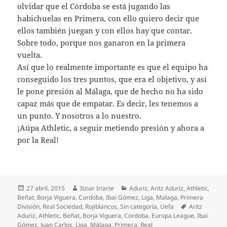
olvidar que el Córdoba se está jugando las
habichuelas en Primera, con ello quiero decir que
ellos también juegan y con ellos hay que contar.
Sobre todo, porque nos ganaron en la primera
vuelta.
Así que lo realmente importante es que el equipo ha
conseguido los tres puntos, que era el objetivo, y así
le pone presión al Málaga, que de hecho no ha sido
capaz más que de empatar. Es decir, les tenemos a
un punto. Y nosotros a lo nuestro.
¡Aúpa Athletic, a seguir metiendo presión y ahora a
por la Real!
Publicado
Autor
Categorías
27 abril, 2015
Itziar Iriarte
Aduriz
,
Aritz Aduriz
,
Athletic
,
el
Beñat
,
Borja Viguera
,
Cordoba
,
Ibai Gómez
,
Liga
,
Malaga
,
Primera
Etiquetas
División
,
Real Sociedad
,
Rojiblancos
,
Sin categoría
,
Uefa
Aritz
Aduriz
,
Athletic
,
Beñat
,
Borja Viguera
,
Cordoba
,
Europa League
,
Ibai
Gómez
,
Juan Carlos
,
Liga
,
Málaga
,
Primera
,
Real