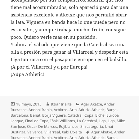
tiene mal acostumbrados, solo apareció para dar una
asistencia excelente a Aketxe que nos permitió abrir
la lata. Viguera en banda hace lo que puede pero no
es su sitio, y aunque trabaja mucho, fruto, consigue
poco. Quiero verle más en su posición.
Y ahora el sábado que viene que la Catedral sea una
olla a presión para ganar al Villarreal y despedir esta
Liga tan rara con el pasaporte europeo en el bolsillo.
¡A por el Villarreal y a por Europa!
¡Aúpa Athletic!
Publicado
Autor
Categorías
18 mayo, 2015
Itziar Iriarte
Ager Aketxe
,
Ander
el
Iturraspe
,
Andoni Iraola
,
Árbitros
,
Aritz Aduriz
,
Athletic
,
Barça
,
Barcelona
,
Beñat
,
Borja Viguera
,
Catedral
,
Copa
,
Elche
,
Europa
League
,
Final de Copa
,
Iñaki Williiams
,
La Catedral
,
Liga
,
Liga
,
Mike
San José
,
Oscar De Marcos
,
Rojiblancos
,
Sin categoría
,
Unai
Etiquetas
Bustinza
,
Valverde
,
Villarreal
,
Xabi Etxeita
Ager Aketxe
,
Ander
Iturraspe
,
Andoni Iraola
,
Arbitros
,
Aritz Aduriz
,
Athletic
,
Barça
,