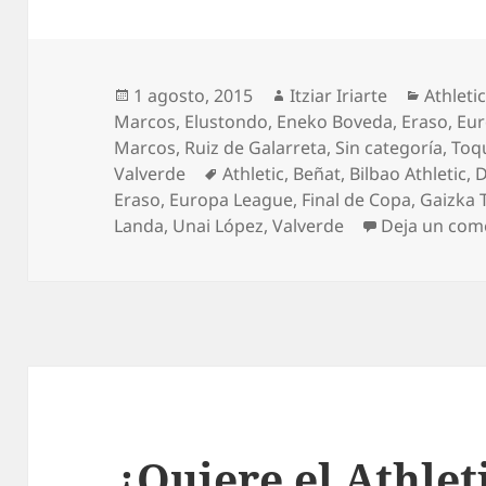
Publicado
Autor
Categor
1 agosto, 2015
Itziar Iriarte
Athleti
el
Marcos
,
Elustondo
,
Eneko Boveda
,
Eraso
,
Eur
Marcos
,
Ruiz de Galarreta
,
Sin categoría
,
Toq
Etiquetas
Valverde
Athletic
,
Beñat
,
Bilbao Athletic
,
D
Eraso
,
Europa League
,
Final de Copa
,
Gaizka 
Landa
,
Unai López
,
Valverde
Deja un com
¿Quiere el Athlet