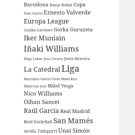
Barcelona
Copa
Barça
Beñat
Ernesto Valverde
Dani García
Europa League
Gorka Guruzeta
Gaizka Garitano
Iker Muniain
Iñaki Williams
Junta directiva
Iñigo Lekue
Josu Urrutia
Liga
La Catedral
Marcelino García Toral
Mikel Rico
Mikel Vesga
Mikel San José
Nico Williams
Oihan Sancet
Raúl García
Real Madrid
San Mamés
Real Sociedad
Unai Simón
Sevilla
Txingurri