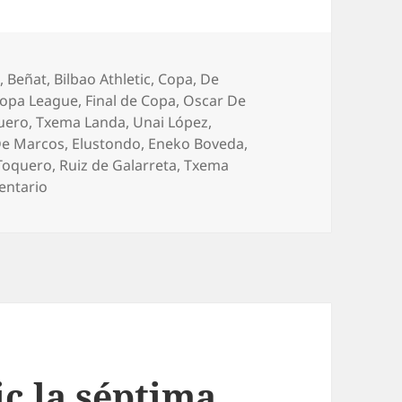
ías
c
,
Beñat
,
Bilbao Athletic
,
Copa
,
De
opa League
,
Final de Copa
,
Oscar De
uero
,
Txema Landa
,
Unai López
,
e Marcos
,
Elustondo
,
Eneko Boveda
,
Toquero
,
Ruiz de Galarreta
,
Txema
en El Athletic empieza temporada ganando al Inter 
entario
ic la séptima