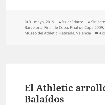
Publicado
Autor
Categor
31 mayo, 2019
Itziar Iriarte
Sin cat
el
Barcelona
,
Final de Copa
,
Final de Copa 2009
,
Museo del Athletic
,
Retirada
,
Valencia
4 c
El Athletic arroll
Balaídos