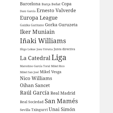
Barcelona
Copa
Barça
Beñat
Ernesto Valverde
Dani García
Europa League
Gorka Guruzeta
Gaizka Garitano
Iker Muniain
Iñaki Williams
Junta directiva
Iñigo Lekue
Josu Urrutia
Liga
La Catedral
Marcelino García Toral
Mikel Rico
Mikel Vesga
Mikel San José
Nico Williams
Oihan Sancet
Raúl García
Real Madrid
San Mamés
Real Sociedad
Unai Simón
Sevilla
Txingurri