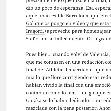
precisamente lo que hizo en la final, 
dio un poco de esperanza. Esa espera
aquel inaccesible Barcelona, que efec
Gol que os pongo en vídeo y que está 
Iragorri
(aprovecho para homenajearl
5 años de su fallecimiento. Otro gran
Pues bien… cuando volví de Valencia, 
que me contasen en una redacción có
final del Athletic. La verdad es que 
mía lo que lloré corrigiendo esas red
habían vivido la final con una emoción
contaban como lo más… un gol que era
Gaizka se lo había dedicado… Increíble
mezclada con la pena posterior. Ahor