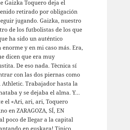
e Gaizka Toquero deja el
tenido retirado por obligación
 seguir jugando. Gaizka, nuestro
o de los futbolistas de los que
ue ha sido un auténtico
a enorme y en mi caso más. Era,
que dicen que era muy
stita. De eso nada. Tècnica sí
entrar con las dos piernas como
l Athletic. Trabajador hasta la
mataba y se dejaba el alma. Y…
 el «Ari, ari, ari, Toquero
sino en ZARAGOZA, SÍ, EN
 poco de llegar a la capital
cantando en euskara! Tipico