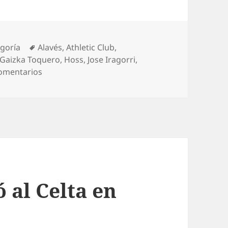
ías
Etiquetas
egoría
Alavés
,
Athletic Club
,
Gaizka Toquero
,
Hoss
,
Jose Iragorri
,
en Toquero, agur al futbol de un grande
omentarios
ó al Celta en