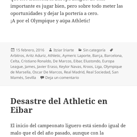
importante es jugar bien, pero sobre todo meter las
oportunidades y dejar la portería a cero.
¡A por el Olympique y aúpa Athletic!
Publicado
Autor
Categorías
Etiquetas
15 febrero, 2016
Itziar Iriarte
Sin categoría
el
Arbitros
,
Aritz Aduriz
,
Athletic
,
Aymeric Laporte
,
Barça
,
Barcelona
,
Celta
,
Cristiano Ronaldo
,
De Marcos
,
Eibar
,
Elustondo
,
Europa
League
,
James
,
Javier Eraso
,
Keylor Navas
,
Kroos
,
Liga
,
Olympique
de Marsella
,
Oscar De Marcos
,
Real Madrid
,
Real Sociedad
,
San
en La distinta efectividad hace qu
Mamés
,
Sevilla
Deja un comentario
Desastre del Athletic en
Eibar
El inicio del campeonato liguero está siendo igual de
malo que el del año pasado, aunque con la