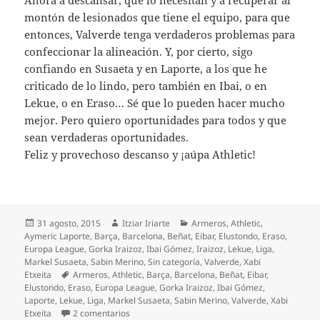
montón de lesionados que tiene el equipo, para que
entonces, Valverde tenga verdaderos problemas para
confeccionar la alineación. Y, por cierto, sigo
confiando en Susaeta y en Laporte, a los que he
criticado de lo lindo, pero también en Ibai, o en
Lekue, o en Eraso… Sé que lo pueden hacer mucho
mejor. Pero quiero oportunidades para todos y que
sean verdaderas oportunidades.
Feliz y provechoso descanso y ¡aúpa Athletic!
Publicado
Autor
Categorías
31 agosto, 2015
Itziar Iriarte
Armeros
,
Athletic
,
el
Aymeric Laporte
,
Barça
,
Barcelona
,
Beñat
,
Eibar
,
Elustondo
,
Eraso
,
Europa League
,
Gorka Iraizoz
,
Ibai Gómez
,
Iraizoz
,
Lekue
,
Liga
,
Markel Susaeta
,
Sabin Merino
,
Sin categoría
,
Valverde
,
Xabi
Etiquetas
Etxeita
Armeros
,
Athletic
,
Barça
,
Barcelona
,
Beñat
,
Eibar
,
Elustondo
,
Eraso
,
Europa League
,
Gorka Iraizoz
,
Ibai Gómez
,
Laporte
,
Lekue
,
Liga
,
Markel Susaeta
,
Sabin Merino
,
Valverde
,
Xabi
en Desastre del Athletic en Eibar
Etxeita
2 comentarios