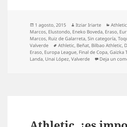
Publicado
Autor
Categor
1 agosto, 2015
Itziar Iriarte
Athleti
el
Marcos
,
Elustondo
,
Eneko Boveda
,
Eraso
,
Eur
Marcos
,
Ruiz de Galarreta
,
Sin categoría
,
Toq
Etiquetas
Valverde
Athletic
,
Beñat
,
Bilbao Athletic
,
D
Eraso
,
Europa League
,
Final de Copa
,
Gaizka 
Landa
,
Unai López
,
Valverde
Deja un com
Athletic, ¡es imp