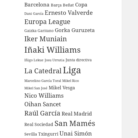
Barcelona
Copa
Barça
Beñat
Ernesto Valverde
Dani García
Europa League
Gorka Guruzeta
Gaizka Garitano
Iker Muniain
Iñaki Williams
Junta directiva
Iñigo Lekue
Josu Urrutia
Liga
La Catedral
Marcelino García Toral
Mikel Rico
Mikel Vesga
Mikel San José
Nico Williams
Oihan Sancet
Raúl García
Real Madrid
San Mamés
Real Sociedad
Unai Simón
Sevilla
Txingurri