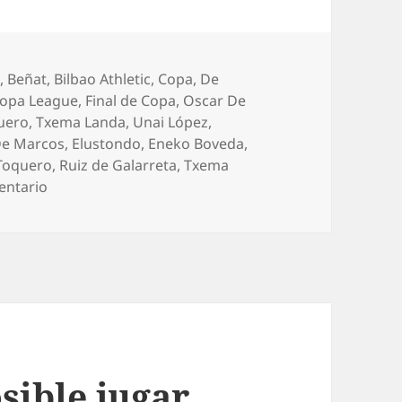
ías
c
,
Beñat
,
Bilbao Athletic
,
Copa
,
De
opa League
,
Final de Copa
,
Oscar De
uero
,
Txema Landa
,
Unai López
,
e Marcos
,
Elustondo
,
Eneko Boveda
,
Toquero
,
Ruiz de Galarreta
,
Txema
en El Athletic empieza temporada ganando al Inter 
entario
osible jugar