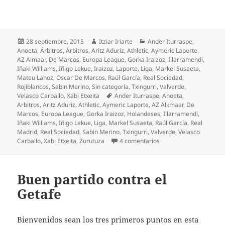
Publicado
Autor
Categorías
28 septiembre, 2015
Itziar Iriarte
Ander Iturraspe
,
el
Anoeta
,
Árbitros
,
Árbitros
,
Aritz Aduriz
,
Athletic
,
Aymeric Laporte
,
AZ Almaar
,
De Marcos
,
Europa League
,
Gorka Iraizoz
,
Illarramendi
,
Iñaki Williams
,
Iñigo Lekue
,
Iraizoz
,
Laporte
,
Liga
,
Markel Susaeta
,
Mateu Lahoz
,
Oscar De Marcos
,
Raúl García
,
Real Sociedad
,
Rojiblancos
,
Sabin Merino
,
Sin categoría
,
Txingurri
,
Valverde
,
Etiquetas
Velasco Carballo
,
Xabi Etxeita
Ander Iturraspe
,
Anoeta
,
Arbitros
,
Aritz Aduriz
,
Athletic
,
Aymeric Laporte
,
AZ Alkmaar
,
De
Marcos
,
Europa League
,
Gorka Iraizoz
,
Holandeses
,
Illarramendi
,
Iñaki Williams
,
Iñigo Lekue
,
Liga
,
Markel Susaeta
,
Raúl García
,
Real
Madrid
,
Real Sociedad
,
Sabin Merino
,
Txingurri
,
Valverde
,
Velasco
en El Athletic mereció 
Carballo
,
Xabi Etxeita
,
Zurutuza
4 comentarios
Buen partido contra el
Getafe
Bienvenidos sean los tres primeros puntos en esta