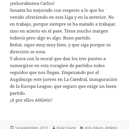
¡enhorabuena Carlos!
Susaeta ha mejorado con respecto a lo que ha
venido ofreciendo en esta Liga y en la anterior. No
en trabajo, porque siempre se ha matado a trabajar,
sino en acierto en el pase. Tiene mucho margen
todavía pero algo es algo. Buen partido.
Beñat, sigue muy muy bien, y que siga porque su
dirección se nota.
Y ahora con la moral que dan los tres puntos a
sumergirse en esta voragine de partidos todos
seguidos que nos llegan. Empezando por el
Augsburgo este jueves en La Catedral, inauguración
de la Europa League, que seguro que exige un buen
partido.
¡A por ellos Athletic!
Publicado
Autor
Categorías
14 septiembre, 2015
Itziar Iriarte
Aritz Aduriz
,
Athletic
,