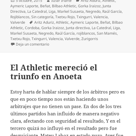
Publicado
Autor
Categorías
5 octubre, 2015
Itziar Iriarte
Aritz Aduriz
,
Athletic
,
el
Aymeric Laporte
,
Beñat
,
Bilbao Athletic
,
Gorka Iraizoz
,
Junta
Directiva
,
La Catedral
,
Liga
,
Markel Susaeta
,
Negredo
,
Raúl García
,
Rojiblancos
,
Sin categoría
,
Txetxu Rojo
,
Txingurri
,
Valencia
,
Etiquetas
Valverde
Aritz Aduriz
,
Athletic
,
Aymeric Laporte
,
Beñat
,
Bilbao
Athletic
,
Cordoba
,
Gorka Iraizoz
,
Junta directiva
,
La Catedral
,
Liga
,
Markel Susaeta
,
Negredo
,
Raúl García
,
rojiblancos
,
San Mamés
,
Txetxu Rojo
,
Txingurri
,
Valencia
,
Valverde
,
Zurigorris
en ¡Qué tres puntos más importantes!
Deja un comentario
El Athletic mereció el
triunfo en Anoeta
Estoy harta de hablar siempre de los árbitros pero es
que en poco tiempo nos están haciendo unos
arbitrajes que no tienen un pase. En dos de los tres
últimos partidos han influido de manera negativo
clara, afectando con seguridad al resultado, Y en el
tercero quizá no influyó en el resultado pero fue
desquiciante, Mateu Lahoz en estado puro. Ayer fue