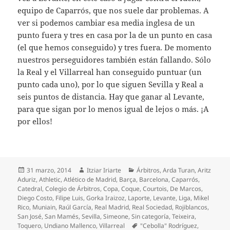
equipo de Caparrós, que nos suele dar problemas. A
ver si podemos cambiar esa media inglesa de un
punto fuera y tres en casa por la de un punto en casa
(el que hemos conseguido) y tres fuera. De momento
nuestros perseguidores también están fallando. Sólo
la Real y el Villarreal han conseguido puntuar (un
punto cada uno), por lo que siguen Sevilla y Real a
seis puntos de distancia. Hay que ganar al Levante,
para que sigan por lo menos igual de lejos o más. ¡A
por ellos!
Publicado
Autor
Categorías
31 marzo, 2014
Itziar Iriarte
Árbitros
,
Arda Turan
,
Aritz
el
Aduriz
,
Athletic
,
Atlético de Madrid
,
Barça
,
Barcelona
,
Caparrós
,
Catedral
,
Colegio de Árbitros
,
Copa
,
Coque
,
Courtois
,
De Marcos
,
Diego Costo
,
Filipe Luis
,
Gorka Iraizoz
,
Laporte
,
Levante
,
Liga
,
Mikel
Rico
,
Muniain
,
Raúl García
,
Real Madrid
,
Real Sociedad
,
Rojiblancos
,
San José
,
San Mamés
,
Sevilla
,
Simeone
,
Sin categoría
,
Teixeira
,
Etiquetas
Toquero
,
Undiano Mallenco
,
Villarreal
"Cebolla" Rodríguez
,