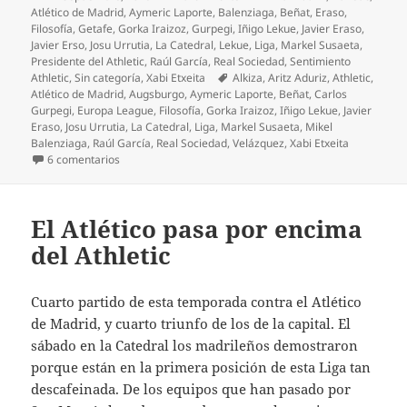
el
Atlético de Madrid
,
Aymeric Laporte
,
Balenziaga
,
Beñat
,
Eraso
,
Filosofía
,
Getafe
,
Gorka Iraizoz
,
Gurpegi
,
Iñigo Lekue
,
Javier Eraso
,
Javier Erso
,
Josu Urrutia
,
La Catedral
,
Lekue
,
Liga
,
Markel Susaeta
,
Presidente del Athletic
,
Raúl García
,
Real Sociedad
,
Sentimiento
Etiquetas
Athletic
,
Sin categoría
,
Xabi Etxeita
Alkiza
,
Aritz Aduriz
,
Athletic
,
Atlético de Madrid
,
Augsburgo
,
Aymeric Laporte
,
Beñat
,
Carlos
Gurpegi
,
Europa League
,
Filosofía
,
Gorka Iraizoz
,
Iñigo Lekue
,
Javier
Eraso
,
Josu Urrutia
,
La Catedral
,
Liga
,
Markel Susaeta
,
Mikel
Balenziaga
,
Raúl García
,
Real Sociedad
,
Velázquez
,
Xabi Etxeita
en Buen partido contra el Getafe
6 comentarios
El Atlético pasa por encima
del Athletic
Cuarto partido de esta temporada contra el Atlético
de Madrid, y cuarto triunfo de los de la capital. El
sábado en la Catedral los madrileños demostraron
porque están en la primera posición de esta Liga tan
descafeinada. De los equipos que han pasado por