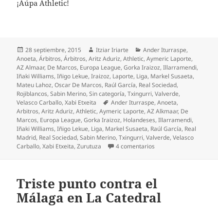
¡Aúpa Athletic!
Publicado
Autor
Categorías
28 septiembre, 2015
Itziar Iriarte
Ander Iturraspe
,
el
Anoeta
,
Árbitros
,
Árbitros
,
Aritz Aduriz
,
Athletic
,
Aymeric Laporte
,
AZ Almaar
,
De Marcos
,
Europa League
,
Gorka Iraizoz
,
Illarramendi
,
Iñaki Williams
,
Iñigo Lekue
,
Iraizoz
,
Laporte
,
Liga
,
Markel Susaeta
,
Mateu Lahoz
,
Oscar De Marcos
,
Raúl García
,
Real Sociedad
,
Rojiblancos
,
Sabin Merino
,
Sin categoría
,
Txingurri
,
Valverde
,
Etiquetas
Velasco Carballo
,
Xabi Etxeita
Ander Iturraspe
,
Anoeta
,
Arbitros
,
Aritz Aduriz
,
Athletic
,
Aymeric Laporte
,
AZ Alkmaar
,
De
Marcos
,
Europa League
,
Gorka Iraizoz
,
Holandeses
,
Illarramendi
,
Iñaki Williams
,
Iñigo Lekue
,
Liga
,
Markel Susaeta
,
Raúl García
,
Real
Madrid
,
Real Sociedad
,
Sabin Merino
,
Txingurri
,
Valverde
,
Velasco
en El Athletic mereció 
Carballo
,
Xabi Etxeita
,
Zurutuza
4 comentarios
Triste punto contra el
Málaga en La Catedral