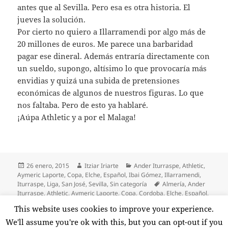
antes que al Sevilla. Pero esa es otra historia. El
jueves la solución.
Por cierto no quiero a Illarramendi por algo más de
20 millones de euros. Me parece una barbaridad
pagar ese dineral. Además entraría directamente con
un sueldo, supongo, altísimo lo que provocaría más
envidias y quizá una subida de pretensiones
económicas de algunos de nuestros figuras. Lo que
nos faltaba. Pero de esto ya hablaré.
¡Aúpa Athletic y a por el Malaga!
Publicado
Autor
Categorías
26 enero, 2015
Itziar Iriarte
Ander Iturraspe
,
Athletic
,
el
Aymeric Laporte
,
Copa
,
Elche
,
Español
,
Ibai Gómez
,
Illarramendi
,
Etiquetas
Iturraspe
,
Liga
,
San José
,
Sevilla
,
Sin categoría
Almería
,
Ander
Iturraspe
,
Athletic
,
Aymeric Laporte
,
Copa
,
Cordoba
,
Elche
,
Español
,
Gorka Iraizoz
,
Ibai Gómez
,
Illarramendi
,
Levante
,
Liga
,
Málaga
,
This website uses cookies to improve your experience.
en Triste p
Mikel San José
,
Semifinales de Copa
,
Sevilla
8 comentarios
We'll assume you're ok with this, but you can opt-out if you