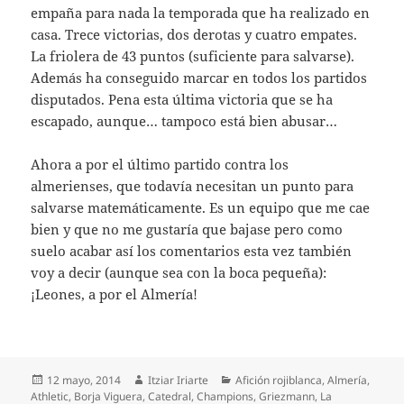
empaña para nada la temporada que ha realizado en
casa. Trece victorias, dos derotas y cuatro empates.
La friolera de 43 puntos (suficiente para salvarse).
Además ha conseguido marcar en todos los partidos
disputados. Pena esta última victoria que se ha
escapado, aunque… tampoco está bien abusar…
Ahora a por el último partido contra los
almerienses, que todavía necesitan un punto para
salvarse matemáticamente. Es un equipo que me cae
bien y que no me gustaría que bajase pero como
suelo acabar así los comentarios esta vez también
voy a decir (aunque sea con la boca pequeña):
¡Leones, a por el Almería!
Publicado
Autor
Categorías
12 mayo, 2014
Itziar Iriarte
Afición rojiblanca
,
Almería
,
el
Athletic
,
Borja Viguera
,
Catedral
,
Champions
,
Griezmann
,
La