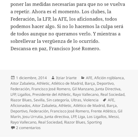
poner las medidas necesarias para que no se vuelva
a repetir. Ahora es el momento. Los clubes, la
Federación, la LFP, la AFE, los aficionados, todos
podemos hacer algo. Si no lo hacemos la culpa será
de todos aunque no queramos verlo. Y mientras a
sobrellevar la vergüenza de lo ocurrido.
Descansa en paz, Francisco José Romero.
Publicado
Autor
Categorías
1 diciembre, 2014
Itziar Iriarte
AFE
,
Afición rojiblanca
,
el
Aitor Zabaleta
,
Athletic
,
Atlético de Madrid
,
Barça
,
Deportivo
,
Federación
,
Francisco José Romero
,
Gil Manzano
,
Junta Directiva
,
LFP
,
Ligallos
,
Presidente del Athletic
,
Rayo Vallecano
,
Real Sociedad
,
Etiquetas
Riazor Blues
,
Sevilla
,
Sin categoría
,
Ultras
,
Violencia
AFE
,
Aficionados
,
Aitor Zabaleta
,
Athletic
,
Atlético de Madrid
,
Barça
,
Deportivo
,
Federación
,
Francisco José Romero
,
Frente Atlético
,
Gil
Marín
,
Josu Urrutia
,
Junta directiva
,
LFP
,
Liga
,
Los Ligallos
,
Messi
,
Rayo Vallecano
,
Real Sociedad
,
Riazor Blues
,
Sporting
en El sinsentido de la violencia en el fútbol
2 comentarios