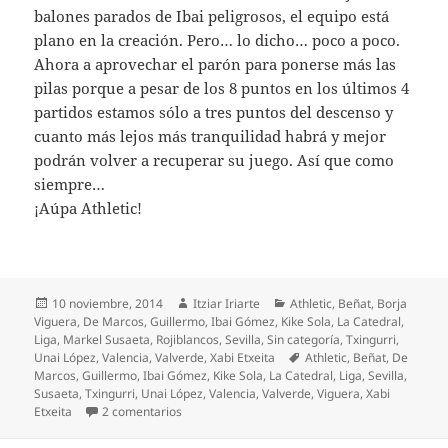
balones parados de Ibai peligrosos, el equipo está
plano en la creación. Pero… lo dicho… poco a poco.
Ahora a aprovechar el parón para ponerse más las
pilas porque a pesar de los 8 puntos en los últimos 4
partidos estamos sólo a tres puntos del descenso y
cuanto más lejos más tranquilidad habrá y mejor
podrán volver a recuperar su juego. Así que como
siempre…
¡Aúpa Athletic!
Publicado
Autor
Categorías
10 noviembre, 2014
Itziar Iriarte
Athletic
,
Beñat
,
Borja
el
Viguera
,
De Marcos
,
Guillermo
,
Ibai Gómez
,
Kike Sola
,
La Catedral
,
Liga
,
Markel Susaeta
,
Rojiblancos
,
Sevilla
,
Sin categoría
,
Txingurri
,
Etiquetas
Unai López
,
Valencia
,
Valverde
,
Xabi Etxeita
Athletic
,
Beñat
,
De
Marcos
,
Guillermo
,
Ibai Gómez
,
Kike Sola
,
La Catedral
,
Liga
,
Sevilla
,
Susaeta
,
Txingurri
,
Unai López
,
Valencia
,
Valverde
,
Viguera
,
Xabi
en Punto precioso el de Valencia para el Athleti
Etxeita
2 comentarios