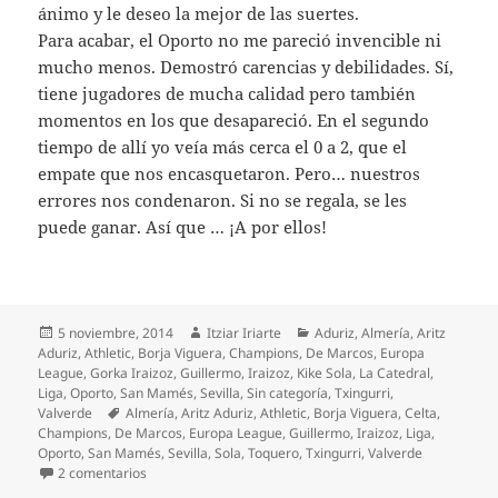
ánimo y le deseo la mejor de las suertes.
Para acabar, el Oporto no me pareció invencible ni
mucho menos. Demostró carencias y debilidades. Sí,
tiene jugadores de mucha calidad pero también
momentos en los que desapareció. En el segundo
tiempo de allí yo veía más cerca el 0 a 2, que el
empate que nos encasquetaron. Pero… nuestros
errores nos condenaron. Si no se regala, se les
puede ganar. Así que … ¡A por ellos!
Publicado
Autor
Categorías
5 noviembre, 2014
Itziar Iriarte
Aduriz
,
Almería
,
Aritz
el
Aduriz
,
Athletic
,
Borja Viguera
,
Champions
,
De Marcos
,
Europa
League
,
Gorka Iraizoz
,
Guillermo
,
Iraizoz
,
Kike Sola
,
La Catedral
,
Liga
,
Oporto
,
San Mamés
,
Sevilla
,
Sin categoría
,
Txingurri
,
Etiquetas
Valverde
Almería
,
Aritz Aduriz
,
Athletic
,
Borja Viguera
,
Celta
,
Champions
,
De Marcos
,
Europa League
,
Guillermo
,
Iraizoz
,
Liga
,
Oporto
,
San Mamés
,
Sevilla
,
Sola
,
Toquero
,
Txingurri
,
Valverde
en La importancia de ganar al Oporto
2 comentarios