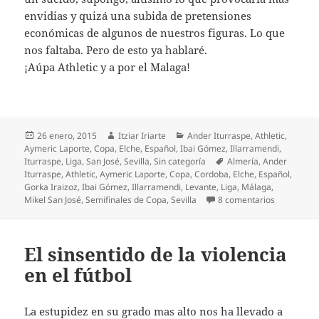
envidias y quizá una subida de pretensiones
económicas de algunos de nuestros figuras. Lo que
nos faltaba. Pero de esto ya hablaré.
¡Aúpa Athletic y a por el Malaga!
Publicado
Autor
Categorías
26 enero, 2015
Itziar Iriarte
Ander Iturraspe
,
Athletic
,
el
Aymeric Laporte
,
Copa
,
Elche
,
Español
,
Ibai Gómez
,
Illarramendi
,
Etiquetas
Iturraspe
,
Liga
,
San José
,
Sevilla
,
Sin categoría
Almería
,
Ander
Iturraspe
,
Athletic
,
Aymeric Laporte
,
Copa
,
Cordoba
,
Elche
,
Español
,
Gorka Iraizoz
,
Ibai Gómez
,
Illarramendi
,
Levante
,
Liga
,
Málaga
,
en Triste p
Mikel San José
,
Semifinales de Copa
,
Sevilla
8 comentarios
El sinsentido de la violencia
en el fútbol
La estupidez en su grado mas alto nos ha llevado a