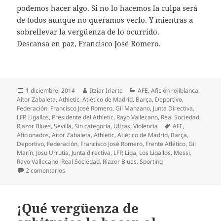
podemos hacer algo. Si no lo hacemos la culpa será
de todos aunque no queramos verlo. Y mientras a
sobrellevar la vergüenza de lo ocurrido.
Descansa en paz, Francisco José Romero.
Publicado
Autor
Categorías
1 diciembre, 2014
Itziar Iriarte
AFE
,
Afición rojiblanca
,
el
Aitor Zabaleta
,
Athletic
,
Atlético de Madrid
,
Barça
,
Deportivo
,
Federación
,
Francisco José Romero
,
Gil Manzano
,
Junta Directiva
,
LFP
,
Ligallos
,
Presidente del Athletic
,
Rayo Vallecano
,
Real Sociedad
,
Etiquetas
Riazor Blues
,
Sevilla
,
Sin categoría
,
Ultras
,
Violencia
AFE
,
Aficionados
,
Aitor Zabaleta
,
Athletic
,
Atlético de Madrid
,
Barça
,
Deportivo
,
Federación
,
Francisco José Romero
,
Frente Atlético
,
Gil
Marín
,
Josu Urrutia
,
Junta directiva
,
LFP
,
Liga
,
Los Ligallos
,
Messi
,
Rayo Vallecano
,
Real Sociedad
,
Riazor Blues
,
Sporting
en El sinsentido de la violencia en el fútbol
2 comentarios
¡Qué vergüenza de