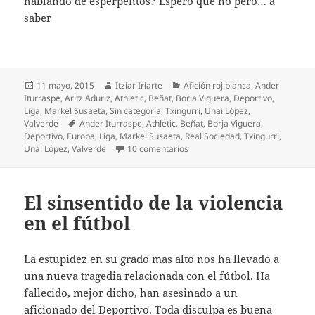
hablando de esperpentos? Espero que no pero… a
saber
Publicado
Autor
Categorías
11 mayo, 2015
Itziar Iriarte
Afición rojiblanca
,
Ander
el
Iturraspe
,
Aritz Aduriz
,
Athletic
,
Beñat
,
Borja Viguera
,
Deportivo
,
Liga
,
Markel Susaeta
,
Sin categoría
,
Txingurri
,
Unai López
,
Etiquetas
Valverde
Ander Iturraspe
,
Athletic
,
Beñat
,
Borja Viguera
,
Deportivo
,
Europa
,
Liga
,
Markel Susaeta
,
Real Sociedad
,
Txingurri
,
en ¿Quiere el Athletic la séptima
Unai López
,
Valverde
10 comentarios
El sinsentido de la violencia
en el fútbol
La estupidez en su grado mas alto nos ha llevado a
una nueva tragedia relacionada con el fútbol. Ha
fallecido, mejor dicho, han asesinado a un
aficionado del Deportivo. Toda disculpa es buena