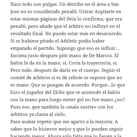
flaco todo son pulgas. Un derribo en el área a San
José no es considerado penalti. Urizar Azpitarte en
estas mismas páginas del Deia lo confirma, que era
penalti, pero añade que el árbitro no influyó en el
resultado final. No puedo estar más en desacuerdo.
Si se hubiese pitado el Athletic podía haber
empatado el partido. Supongo que eso es influir…
Encima justo después pitó mano de De Marcos. El
balón le da en la mano, sí. Corta la trayectoria, sí.
Pero todo, después de darle en el cuerpo. Según el
comité de árbitros si es de rebote se supone que no
es mano. Que se pongan de acuerdo. Porque…lo que
hizo el jugador del Elche que se acomodó el balón
con la mano para luego meter gol no fue mano ¿no?.
Pues eso, que también la «mala suerte» con los
árbitros ya clama al cielo.
Para acabar repetir que me agarro a la mejoría. A
saber que lo hicieron mejor y que lo pueden seguir
haciendo mejor. Ahora sólo falta que lo lleven a la