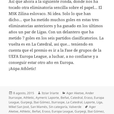
Así que ahora a la siguiente ronda, donde nos ha
tocado otra eliminatoria sencilla sobre el papel… El
MSK Zilina eslovaco. Ni idea. Solo lo que han
dicho… que ha metido muchos goles en estas tres
eliminatorias anteriores y ha ganado en los últimos
años un par de Ligas. Con un delantero que ha
metido 7 goles en los seis partidos clasificatorios. La
vuelta es en La Catedral, así que… teniendo en
cuenta que el premio es ir a la Fase de grupos de la
UEFA Europa League, a luchar, a no confiarse y a
conseguir estar otro año en Europa.
¡Aúpa Athletic!
Publicado
Autor
Categorías
8 agosto, 2015
Itziar Iriarte
Ager Aketxe
,
Ander
el
Iturraspe
,
Athletic
,
Aymeric Laporte
,
Beñat
,
Catedral
,
Eraso
,
Europa
League
,
Gurpegi
,
Ibai Gómez
,
Iturraspe
,
La Catedral
,
Laporte
,
Liga
,
Etiquetas
Mikel San José
,
San Mamés
,
Sin categoría
,
Valverde
Ager
Aketxe
,
Athletic
,
Beñat
,
Eraso
,
Europa League
,
Gurpegi
,
Ibai Gómez
,