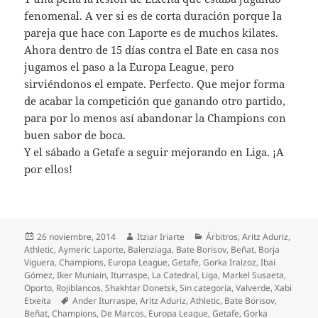
fenomenal. A ver si es de corta duración porque la
pareja que hace con Laporte es de muchos kilates.
Ahora dentro de 15 días contra el Bate en casa nos
jugamos el paso a la Europa League, pero
sirviéndonos el empate. Perfecto. Que mejor forma
de acabar la competición que ganando otro partido,
para por lo menos así abandonar la Champions con
buen sabor de boca.
Y el sábado a Getafe a seguir mejorando en Liga. ¡A
por ellos!
Publicado
Autor
Categorías
26 noviembre, 2014
Itziar Iriarte
Árbitros
,
Aritz Aduriz
,
el
Athletic
,
Aymeric Laporte
,
Balenziaga
,
Bate Borisov
,
Beñat
,
Borja
Viguera
,
Champions
,
Europa League
,
Getafe
,
Gorka Iraizoz
,
Ibai
Gómez
,
Iker Muniain
,
Iturraspe
,
La Catedral
,
Liga
,
Markel Susaeta
,
Oporto
,
Rojiblancos
,
Shakhtar Donetsk
,
Sin categoría
,
Valverde
,
Xabi
Etiquetas
Etxeita
Ander Iturraspe
,
Aritz Aduriz
,
Athletic
,
Bate Borisov
,
Beñat
,
Champions
,
De Marcos
,
Europa League
,
Getafe
,
Gorka