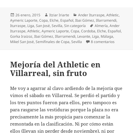
Publicado
Autor
Categorías
26 enero, 2015
Itziar Iriarte
Ander Iturraspe
,
Athletic
,
el
Aymeric Laporte
,
Copa
,
Elche
,
Español
,
Ibai Gómez
,
Illarramendi
,
Etiquetas
Iturraspe
,
Liga
,
San José
,
Sevilla
,
Sin categoría
Almería
,
Ander
Iturraspe
,
Athletic
,
Aymeric Laporte
,
Copa
,
Cordoba
,
Elche
,
Español
,
Gorka Iraizoz
,
Ibai Gómez
,
Illarramendi
,
Levante
,
Liga
,
Málaga
,
en Triste p
Mikel San José
,
Semifinales de Copa
,
Sevilla
8 comentarios
Mejoría del Athletic en
Villarreal, sin fruto
Me voy a agarrar al clavo ardiendo de la mejoría que
vimos el sábado en Villarreal. Se perdió el partido y
los tres puntos fueron para ellos, pero tampoco es
para rasgarse las vestiduras porque la plaza no era
precisamente la más propicia para comenzar la
remontada en la clasificación. Ni por cómo están
ellos (llevan sin perder desde noviembre), ni por