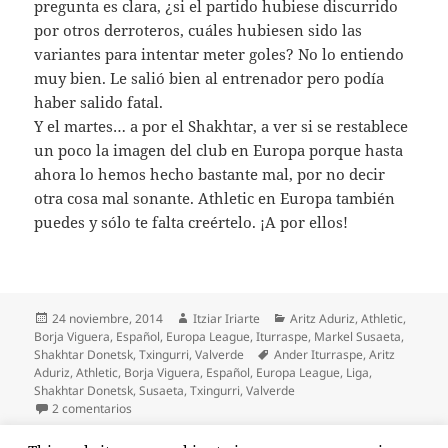
pregunta es clara, ¿si el partido hubiese discurrido
por otros derroteros, cuáles hubiesen sido las
variantes para intentar meter goles? No lo entiendo
muy bien. Le salió bien al entrenador pero podía
haber salido fatal.
Y el martes… a por el Shakhtar, a ver si se restablece
un poco la imagen del club en Europa porque hasta
ahora lo hemos hecho bastante mal, por no decir
otra cosa mal sonante. Athletic en Europa también
puedes y sólo te falta creértelo. ¡A por ellos!
Publicado
Autor
Categorías
24 noviembre, 2014
Itziar Iriarte
Aritz Aduriz
,
Athletic
,
el
Borja Viguera
,
Español
,
Europa League
,
Iturraspe
,
Markel Susaeta
,
Etiquetas
Shakhtar Donetsk
,
Txingurri
,
Valverde
Ander Iturraspe
,
Aritz
Aduriz
,
Athletic
,
Borja Viguera
,
Español
,
Europa League
,
Liga
,
Shakhtar Donetsk
,
Susaeta
,
Txingurri
,
Valverde
en La importancia de Aduriz
2 comentarios
Paginación