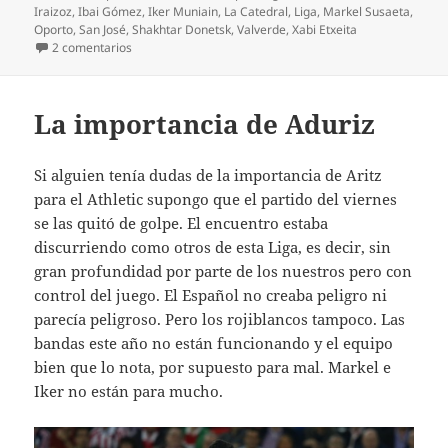
Iraizoz
,
Ibai Gómez
,
Iker Muniain
,
La Catedral
,
Liga
,
Markel Susaeta
,
Oporto
,
San José
,
Shakhtar Donetsk
,
Valverde
,
Xabi Etxeita
en Por fin 3 puntos en Champions
2 comentarios
La importancia de Aduriz
Si alguien tenía dudas de la importancia de Aritz
para el Athletic supongo que el partido del viernes
se las quitó de golpe. El encuentro estaba
discurriendo como otros de esta Liga, es decir, sin
gran profundidad por parte de los nuestros pero con
control del juego. El Español no creaba peligro ni
parecía peligroso. Pero los rojiblancos tampoco. Las
bandas este año no están funcionando y el equipo
bien que lo nota, por supuesto para mal. Markel e
Iker no están para mucho.