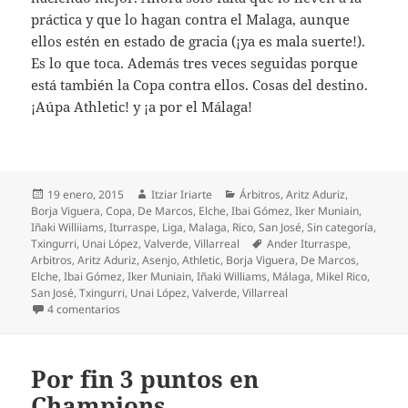
práctica y que lo hagan contra el Malaga, aunque
ellos estén en estado de gracia (¡ya es mala suerte!).
Es lo que toca. Además tres veces seguidas porque
está también la Copa contra ellos. Cosas del destino.
¡Aúpa Athletic! y ¡a por el Málaga!
Publicado
Autor
Categorías
19 enero, 2015
Itziar Iriarte
Árbitros
,
Aritz Aduriz
,
el
Borja Viguera
,
Copa
,
De Marcos
,
Elche
,
Ibai Gómez
,
Iker Muniain
,
Iñaki Williiams
,
Iturraspe
,
Liga
,
Malaga
,
Rico
,
San José
,
Sin categoría
,
Etiquetas
Txingurri
,
Unai López
,
Valverde
,
Villarreal
Ander Iturraspe
,
Arbitros
,
Aritz Aduriz
,
Asenjo
,
Athletic
,
Borja Viguera
,
De Marcos
,
Elche
,
Ibai Gómez
,
Iker Muniain
,
Iñaki Williams
,
Málaga
,
Mikel Rico
,
San José
,
Txingurri
,
Unai López
,
Valverde
,
Villarreal
en Mejoría del Athletic en Villarreal, sin fruto
4 comentarios
Por fin 3 puntos en
Champions