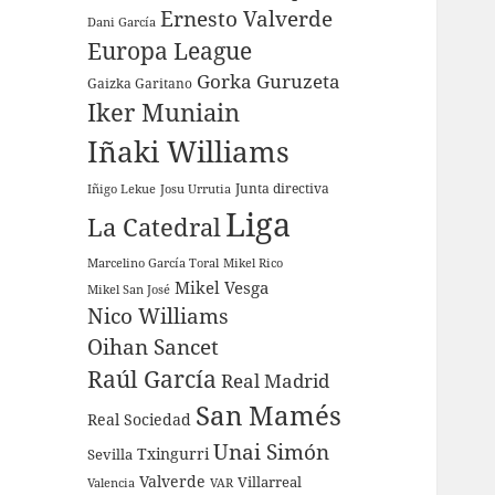
Ernesto Valverde
Dani García
Europa League
Gorka Guruzeta
Gaizka Garitano
Iker Muniain
Iñaki Williams
Junta directiva
Iñigo Lekue
Josu Urrutia
Liga
La Catedral
Marcelino García Toral
Mikel Rico
Mikel Vesga
Mikel San José
Nico Williams
Oihan Sancet
Raúl García
Real Madrid
San Mamés
Real Sociedad
Unai Simón
Sevilla
Txingurri
Valverde
Villarreal
Valencia
VAR