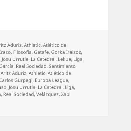
ategorías
ritz Aduriz
,
Athletic
,
Atlético de
Eraso
,
Filosofía
,
Getafe
,
Gorka Iraizoz
,
,
Josu Urrutia
,
La Catedral
,
Lekue
,
Liga
,
García
,
Real Sociedad
,
Sentimiento
tas
,
Aritz Aduriz
,
Athletic
,
Atlético de
Carlos Gurpegi
,
Europa League
,
raso
,
Josu Urrutia
,
La Catedral
,
Liga
,
a
,
Real Sociedad
,
Velázquez
,
Xabi
tra el Getafe