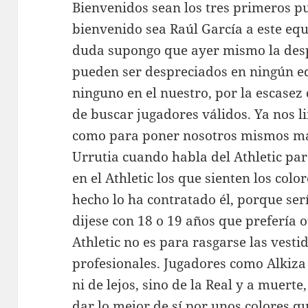
Bienvenidos sean los tres primeros pu
bienvenido sea Raúl García a este equ
duda supongo que ayer mismo la desp
pueden ser despreciados en ningún e
ninguno en el nuestro, por la escasez
de buscar jugadores válidos. Ya nos li
como para poner nosotros mismos má
Urrutia cuando habla del Athletic pa
en el Athletic los que sienten los colo
hecho lo ha contratado él, porque ser
dijese con 18 o 19 años que prefería o
Athletic no es para rasgarse las vesti
profesionales. Jugadores como Alkiza
ni de lejos, sino de la Real y a muerte
dar lo mejor de sí por unos colores q