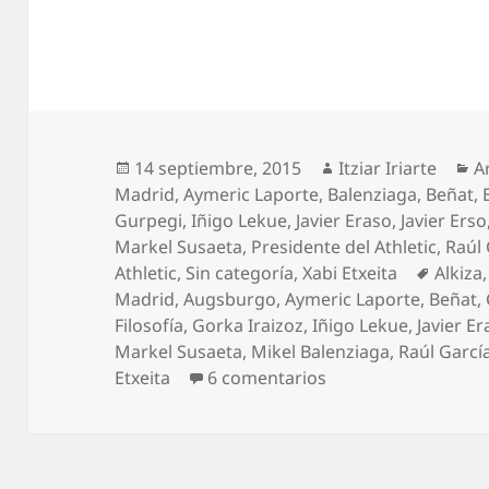
Publicado
Autor
C
14 septiembre, 2015
Itziar Iriarte
A
el
Madrid
,
Aymeric Laporte
,
Balenziaga
,
Beñat
,
Gurpegi
,
Iñigo Lekue
,
Javier Eraso
,
Javier Erso
Markel Susaeta
,
Presidente del Athletic
,
Raúl 
Etique
Athletic
,
Sin categoría
,
Xabi Etxeita
Alkiza
Madrid
,
Augsburgo
,
Aymeric Laporte
,
Beñat
,
Filosofía
,
Gorka Iraizoz
,
Iñigo Lekue
,
Javier E
Markel Susaeta
,
Mikel Balenziaga
,
Raúl Garcí
en Buen partido con
Etxeita
6 comentarios